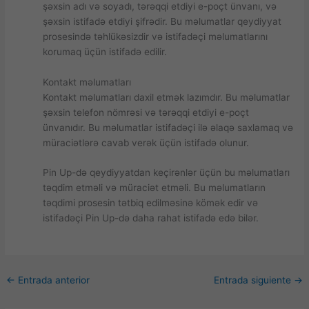
şəxsin adı və soyadı, tərəqqi etdiyi e-poçt ünvanı, və
şəxsin istifadə etdiyi şifrədir. Bu məlumatlar qeydiyyat
prosesində təhlükəsizdir və istifadəçi məlumatlarını
korumaq üçün istifadə edilir.
Kontakt məlumatları
Kontakt məlumatları daxil etmək lazımdır. Bu məlumatlar
şəxsin telefon nömrəsi və tərəqqi etdiyi e-poçt
ünvanıdır. Bu məlumatlar istifadəçi ilə əlaqə saxlamaq və
müraciətlərə cavab verək üçün istifadə olunur.
Pin Up-də qeydiyyatdan keçirənlər üçün bu məlumatları
təqdim etməli və müraciət etməli. Bu məlumatların
təqdimi prosesin tətbiq edilməsinə kömək edir və
istifadəçi Pin Up-də daha rahat istifadə edə bilər.
←
Entrada anterior
Entrada siguiente
→