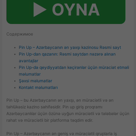
▶️ OYNA
Содержимое
Pin Up – Azərbaycanın ən yaxşı kazinosu Rəsmi sayt
Pin Up-dan qazanın: Rəsmi saytdan nəzərə alınan
avantajlar
Pin Up-də qeydiyyatdan keçirənlər üçün müraciət etməli
məlumatlar
Şəxsi məlumatlar
Kontakt məlumatları
Pin Up – bu Azərbaycanın ən yaxşı, ən müraciətli və ən
təhlükəsiz kazino səhifəsidir. Pin up giriş proqramı
Azərbaycanlılar üçün özünə uyğun müraciətli və tələbələr üçün
rahat və müraciətli bir platforma təqdim edir.
Pin Up – Azərbaycanın ən geniş və müraciətli qruplarla iş