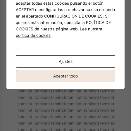
təminatı təminatı təminatı təminatı təminatı təminatı
aceptar todas estas cookies pulsando el botón
təminatı təminatı təminatı təminatı təminatı təminatı
ACEPTAR o configurarlas o rechazar su uso clicando
təminatı təminatı təminatı təminatı təminatı təminatı
en el apartado CONFIGURACIÓN DE COOKIES. Si
təminatı təminatı təminatı təminatı təminatı təminatı
quieres más información, consulta la POLÍTICA DE
təminatı təminatı təminatı təminatı təminatı təminatı
COOKIES de nuestra página web.
Lee nuestra
təminatı təminatı təminatı təminatı təminatı təminatı
política de cookies
təminatı təminatı təminatı təminatı təminatı təminatı
təminatı təminatı təminatı təminatı təminatı təminatı
təminatı təminatı təminatı təminatı təminatı təminatı
təminatı təminatı təminatı təminatı təminatı təminatı
Ajustes
təminatı təminatı təminatı təminatı təminatı təminatı
təminatı təminatı təminatı təminatı təminatı təminatı
Aceptar todo
təminatı təminatı təminatı təminatı təminatı təminatı
təminatı təminatı təminatı təminatı təminatı təminatı
təminatı təminatı təminatı təminatı təminatı təminatı
təminatı təminatı təminatı təminatı təminatı təminatı
təminatı təminatı təminatı təminatı təminatı təminatı
təminatı təminatı təminatı təminatı təminatı təminatı
təminatı təminatı təminatı təminatı təminatı təminatı
təminatı təminatı təminatı təminatı təminatı təminatı
təminatı təminatı təminatı təminatı təminatı təminatı