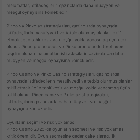
məlumatlar, istifadəçilərin qazinolarda daha müəyyən və
məşğul oynayışına kömək edir.
Pinco və Pinko az strategiyaları, qazinolarda oynayışda
istifadəçilərin məsuliyyətli və tətbiq olunmuş planlar təklif
etmək üçün təhlükəsiz və məşğul yolda yanaşmaq üçün təklif
olunur. Pinco promo code və Pinko promo code tərəfindən
təqdim olunan məlumatlar, istifadəçilərin qazinolarda daha
müəyyən və məşğul oynayışına kömək edir.
Pinco Casino və Pinko Casino strategiyaları, qazinolarda
oynayışda istifadəçilərin məsuliyyətli və tətbiq olunmuş planlar
təklif etmək üçün təhlükəsiz və məşğul yolda yanaşmaq üçün
təklif olunur. Pinco game və Pinko az strategiyaları,
istifadəçilərin qazinolarda daha müəyyən və məşğul
oynayışına kömək edir.
Oyunların seçimi və risk yoxlaması
Pinco Casino 2025-da oyunların seçməsi və risk yoxlaması
kritik önəmlidir. Oyun seçməsinə qədər dairə alaraq, ilk