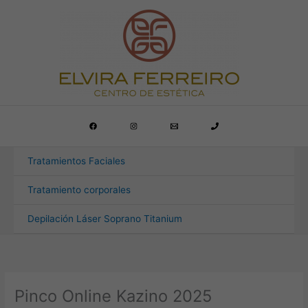
Ir
al
contenido
Tratamientos Faciales
Tratamiento corporales
Depilación Láser Soprano Titanium
Pinco Online Kazino 2025