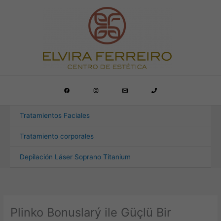
Ir
al
contenido
Tratamientos Faciales
Tratamiento corporales
Depilación Láser Soprano Titanium
Plinko Bonuslarý ile Güçlü Bir