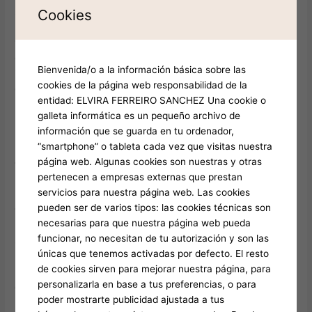
sevdalýlarýnýn kalbini fetheden plinko portalý, dijital tabanlý
Cookies
kumar piyasasýnda benzeri görülmemiþ oyun listesi ile de fark
yaratýyor. Büyük ölçüde en sýk ilgi duyulan oyun varyasyonu
olan slot yapýmlarý için 2.300 kadar opsiyon saðlayan çevrim
Bienvenida/o a la información básica sobre las
içi casino web sitesi, 600 canlý poker masasý seçeneði ile
cookies de la página web responsabilidad de la
casino yapýmlarýný sevenlerin ikinci evi olmayý sürdürüyor.
entidad: ELVIRA FERREIRO SANCHEZ Una cookie o
galleta informática es un pequeño archivo de
Bunun dýþýnda 18 farklý branþýn müsabakalarýna iliþkin spor
información que se guarda en tu ordenador,
bahsi seçeneklerine de portföyünde yer veren online
“smartphone” o tableta cada vez que visitas nuestra
kumarhane portalýnda son 10 yýlýn yeni akýmý e-spor
página web. Algunas cookies son nuestras y otras
turnuvalarýna da bahis oynamanýz mümkün! Sanal spor
pertenecen a empresas externas que prestan
hayranlarýnýn gözde oyunlarýndan Overwatch baþta gelmek
servicios para nuestra página web. Las cookies
üzere 19 kadar yapýmýn turnuvalarýna bahis oynama
pueden ser de varios tipos: las cookies técnicas son
fýrsatýný kaçýrmayýn!
necesarias para que nuestra página web pueda
funcionar, no necesitan de tu autorización y son las
Slot Turnuvalarý ile Unutulmaz Anlar Yaþayýn
únicas que tenemos activadas por defecto. El resto
Rakip tanýmayan bir merhaba ödülü sunan sanal kumar
de cookies sirven para mejorar nuestra página, para
portalý, çevrim içi kumarhane endüstrisindeki en revaçtaki slot
personalizarla en base a tus preferencias, o para
organizasyonlarýna da yer veriyor. Öncelikle Vivo Gaming ve
poder mostrarte publicidad ajustada a tus
ProGaming turnuvalarýna özel sunulan 300.000 lirayý bulan