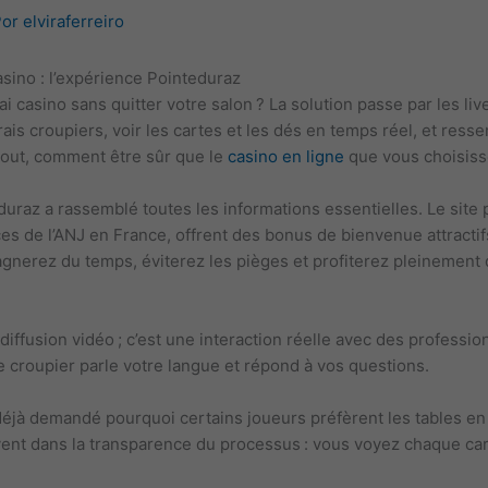
Por
elviraferreiro
sino : l’expérience Pointeduraz
ai casino sans quitter votre salon ? La solution passe par les li
is croupiers, voir les cartes et les dés en temps réel, et ressen
tout, comment être sûr que le
casino en ligne
que vous choisisse
uraz a rassemblé toutes les informations essentielles. Le site
es de l’ANJ en France, offrent des bonus de bienvenue attracti
agnerez du temps, éviterez les pièges et profiterez pleinement 
 diffusion vidéo ; c’est une interaction réelle avec des professi
e croupier parle votre langue et répond à vos questions.
jà demandé pourquoi certains joueurs préfèrent les tables en d
ent dans la transparence du processus : vous voyez chaque cart