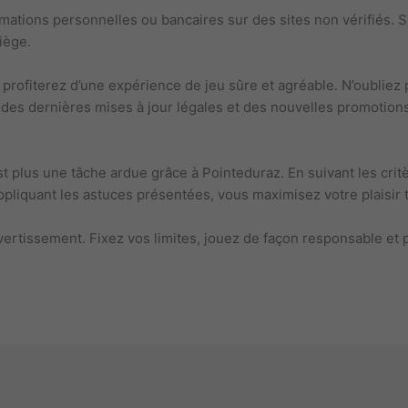
ations personnelles ou bancaires sur des sites non vérifiés. Si
piège.
rofiterez d’une expérience de jeu sûre et agréable. N’oubliez 
des dernières mises à jour légales et des nouvelles promotions
est plus une tâche ardue grâce à Pointeduraz. En suivant les cri
ppliquant les astuces présentées, vous maximisez votre plaisir 
ivertissement. Fixez vos limites, jouez de façon responsable et 