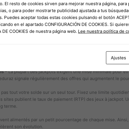
o. El resto de cookies sirven para mejorar nuestra página, para 
 de retrait, nombre de tables ou taille du bonus – vous pouvez ch
ias, o para poder mostrarte publicidad ajustada a tus búsqueda
dio Gamma pour les joueurs qui recherchent un gros bonus de 
s. Puedes aceptar todas estas cookies pulsando el botón ACEP
al pour ceux qui privilégient la rapidité des paiements.
clicando en el apartado CONFIGURACIÓN DE COOKIES. Si quiere
CA DE COOKIES de nuestra página web.
Lee nuestra política de 
ive
ttraits majeurs du live casino. Ils offrent des gains qui peuvent 
out en jouant de façon responsable.
Ajustes
ot actif
– Certains studios affichent clairement le montant du ja
is
– La plupart des jackpots exigent une mise minimale pour être 
eduraz signale régulièrement des offres qui augmentent le po
pas tout votre solde sur un seul tour. Fixez une limite quotidie
s sites publient le taux de paiement (RTP) des jeux à jackpot. 
ng terme.
vent alimentés par un petit pourcentage de chaque mise. Ainsi,
élèrent son évolution.