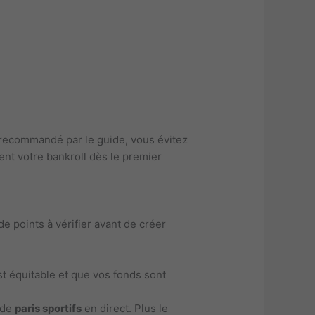
 recommandé par le guide, vous évitez
nt votre bankroll dès le premier
de points à vérifier avant de créer
st équitable et que vos fonds sont
 de
paris sportifs
en direct. Plus le