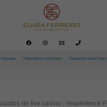
 Faciales
Tratamiento corporales
Depilación Láser Sopr
udios de live casino : l’expérience 