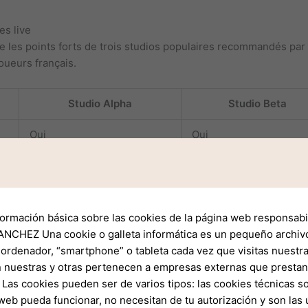
es live
e les points forts de trois studios populaires recommandés par 
oueurs français.
Studio Alpha
Studio Beta
Oui
Oui
HD 1080p
HD 720p
12 tables
8 tables
formación básica sobre las cookies de la página web responsabil
24 h
48 h
NCHEZ Una cookie o galleta informática es un pequeño archiv
 ordenador, “smartphone” o tableta cada vez que visitas nuestr
200 % + 100 FS
150 % + 50 FS
 nuestras y otras pertenecen a empresas externas que prestan 
Las cookies pueden ser de varios tipos: las cookies técnicas s
dios vous donne le meilleur rapport qualité‑prix ?
web pueda funcionar, no necesitan de tu autorización y son la