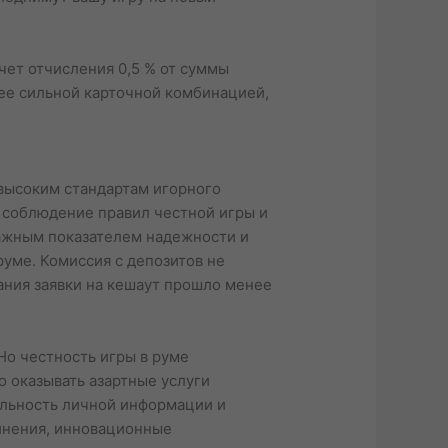
чет отчисления 0,5 % от суммы
лее сильной карточной комбинацией,
 высоким стандартам игорного
 соблюдение правил честной игры и
важным показателем надежности и
уме. Комиссия с депозитов не
дания заявки на кешаут прошло менее
о честность игры в руме
о оказывать азартные услуги
альность личной информации и
инения, инновационные