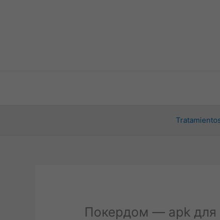
Ir
al
contenido
Tratamientos
Покердом — apk для