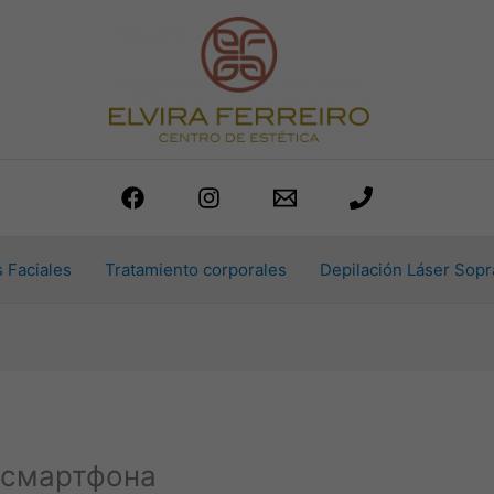
 Faciales
Tratamiento corporales
Depilación Láser Sopr
 смартфона