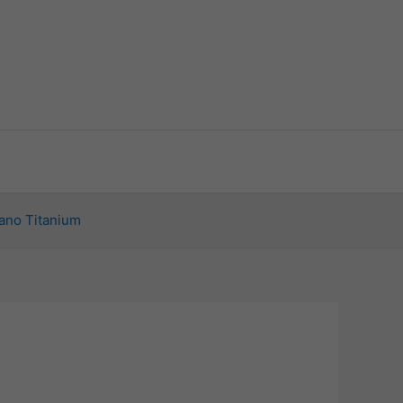
ano Titanium