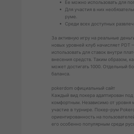
Ее можно использовать для по
Для участия в них необязател
руме.
Среди всех доступных развлече
За активную игру на реальные день
новых уровней клуб начисляет PDT 
использовать для ставок внутри пла
внесения средств. Таким образом, 
может достигать 1000. Отдельный бо
баланса.
pokerdom официальный сайт
Каждый вид покера адаптирован под
комфортным. Независимо от уровня 
участие в турнире. Покер-рум Poke
ориентированность на пользователей
его особенно популярным среди рус