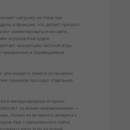
нижает нагрузку на глаза при
делы и функции, что делает процесс
 мог ориентироваться на сайте,
айн-игроков благодаря
одвигает концепцию честной игры
их прозрачные и справедливые
Но для каждого лимита установлен
лей турниров проходит отдельная
игра в международных игорных
 работает со всеми направлениями —
мую, только из активного аккаунта с
ердом App c официального сайта.
 поднимут вашу игру на новый