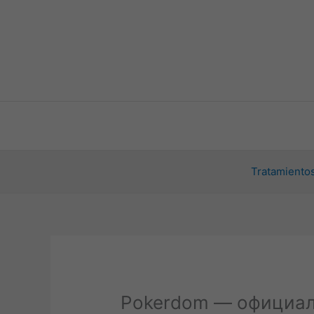
Ir
al
contenido
Tratamientos
Pokerdom — официал