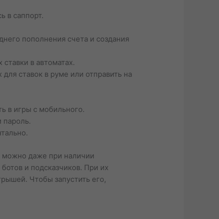
ь в саппорт.
еднего пополнения счета и создания
ставки в автоматах.
 для ставок в руме или отправить на
ть в игры с мобильного.
 пароль.
тально.
ми можно даже при наличии
ботов и подсказчиков. При их
рышей. Чтобы запустить его,