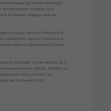
ух платформах регулярно проходят
о за покерными столами, но и
рите их ролики каждую неделю,
йдите в кассу личного кабинета. В
бы обналичить деньги с бонусного
Покер» нашего официального сайта.
ровня, получают в том числе и 25 %
лнительный ник и пароль. Играйте на
рована для всех устройств и
леры, виртуальный спорт,