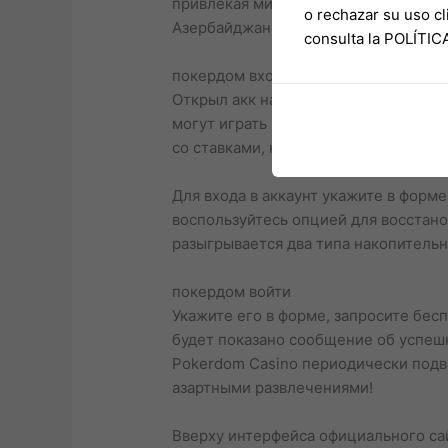
привлекая миллионы посетителей. П
o rechazar su uso 
Азербайджана, Казахстана, Узбекиста
consulta la POLÍTI
покердом вход
Открыл акк на сайте через Вконтакте
могут играть в автоматы в клубе Po
со ставками, которые предлагает по
Для входа в аккаунт укажите в форм
воспользуйтесь опцией для восстан
разыгрывается два типа накопительн
покердом войти
Укажите его в форме, запросите бес
будет показано сообщение об успеш
Pokerdom Casino периодически подв
азартными развлечениями!
Вверху интерфейса официального с