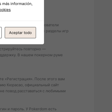
риветствует игроков из
s más información,
cookies
игры с мобильного. Пользователи
реальных. Ниже основные разделы игр
Aceptar todo
гистрируйтесь повторно —
оддержку. В нашем покерном руме
те «Регистрация». После этого вам
зию Кюрасао, официальный сайт
 не повод расставаться с любимыми
гин и пароль. У Pokerdom есть