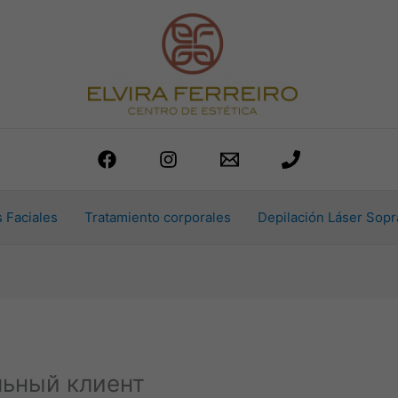
 Faciales
Tratamiento corporales
Depilación Láser Sopr
ьный клиент