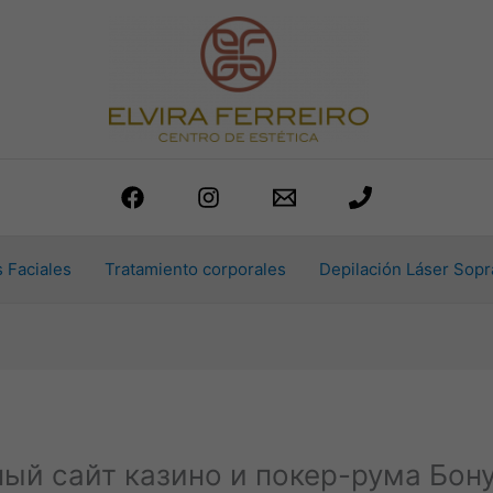
 Faciales
Tratamiento corporales
Depilación Láser Sopr
й сайт казино и покер-рума Бону