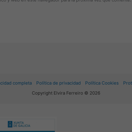
vacidad completa
Política de privacidad
Política Cookies
Prot
Copyright Elvira Ferreiro © 2026