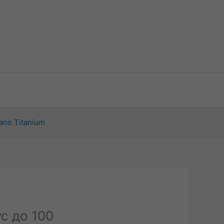
ano Titanium
с до 100