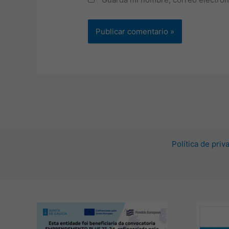
Política de pri