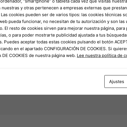
 ordenador, “smartphone” o tableta cada vez que visitas nuestr
ступные настройки, указывать информацию о себе, наприме
 nuestras y otras pertenecen a empresas externas que prestan 
 можно через письмо на e-mail или СМС. За активную игру н
Las cookies pueden ser de varios tipos: las cookies técnicas s
атус в программе лояльности. За достижение новых уровн
web pueda funcionar, no necesitan de tu autorización y son la
ах.
o. El resto de cookies sirven para mejorar nuestra página, para 
ias, o para poder mostrarte publicidad ajustada a tus búsqueda
вный русский бренд в индустрии онлайн гемблинга. Она так
s. Puedes aceptar todas estas cookies pulsando el botón ACEP
ся приоритетными и привлекают больше всего пользователе
clicando en el apartado CONFIGURACIÓN DE COOKIES. Si quiere
вички. Однако опытные соперники не могут усиливать свое
CA DE COOKIES de nuestra página web.
Lee nuestra política de 
апрещен.
Ajustes