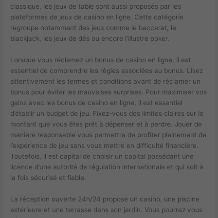
classique, les jeux de table sont aussi proposés par les
plateformes de jeux de casino en ligne. Cette catégorie
regroupe notamment des jeux comme le baccarat, le
blackjack, les jeux de dés ou encore l’illustre poker.
Lorsque vous réclamez un bonus de casino en ligne, il est
essentiel de comprendre les règles associées au bonus. Lisez
attentivement les termes et conditions avant de réclamer un
bonus pour éviter les mauvaises surprises. Pour maximiser vos
gains avec les bonus de casino en ligne, il est essentiel
d’établir un budget de jeu. Fixez-vous des limites claires sur le
montant que vous êtes prêt à dépenser et à perdre. Jouer de
manière responsable vous permettra de profiter pleinement de
l’expérience de jeu sans vous mettre en difficulté financière.
Toutefois, il est capital de choisir un capital possédant une
licence d’une autorité de régulation internationale et qui soit à
la fois sécurisé et fiable.
La réception ouverte 24h/24 propose un casino, une piscine
extérieure et une terrasse dans son jardin. Vous pourrez vous