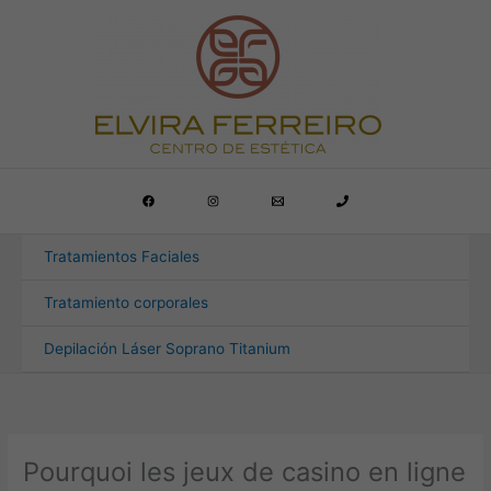
Ir
al
contenido
Tratamientos Faciales
Tratamiento corporales
Depilación Láser Soprano Titanium
Pourquoi les jeux de casino en ligne