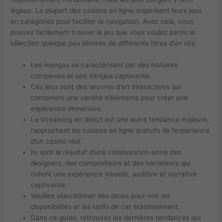
légaux. La plupart des casinos en ligne organisent leurs jeux
en catégories pour faciliter la navigation. Avec cela, vous
pouvez facilement trouver le jeu que vous voulez parmi la
sélection quelque peu illimitée de différents titres d’un site.
Les mangas se caractérisent par des histoires
complexes et une intrigue captivante.
Ces jeux sont des œuvres d’art interactives qui
combinent une variété d’éléments pour créer une
expérience immersive.
Le streaming en direct est une autre tendance majeure,
rapprochant les casinos en ligne gratuits de l’expérience
d’un casino réel.
Ils sont le résultat d’une collaboration entre des
designers, des compositeurs et des narrateurs qui
créent une expérience visuelle, auditive et narrative
captivante.
Veuillez sélectionner des dates pour voir les
disponibilités et les tarifs de cet établissement.
Dans ce guide, retrouvez les dernières tendances qui