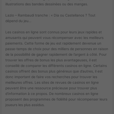
illustrations des bandes dessinées ou des mangas.
Lazio – Rambaudi tranche : « Dia ou Castellanos ? Tout
dépend du jeu…
Les casinos en ligne sont connus pour leurs jeux rapides et
amusants qui peuvent vous récompenser avec les meilleurs
paiements. Cette forme de jeu est rapidement devenue un
passe-temps de choix pour des milliers de personnes en raison
de la possibilité de gagner rapidement de l’argent à côté. Pour
trouver les offres de bonus les plus avantageuses, il est
conseillé de comparer les différents casinos en ligne. Certains
casinos offrent des bonus plus généreux que d’autres, il est
donc important de faire vos recherches pour trouver les
meilleures offres. Les sites de revues de casinos en ligne
peuvent être une ressource précieuse pour trouver plus
d’information à ce propos. De nombreux casinos en ligne
proposent des programmes de fidélité pour récompenser leurs
joueurs les plus assidus.