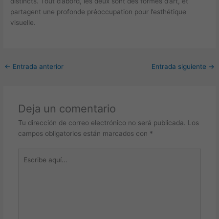
distincts. Tout d’abord, les deux sont des formes d’art, et
partagent une profonde préoccupation pour l’esthétique
visuelle.
←
Entrada anterior
Entrada siguiente
→
Deja un comentario
Tu dirección de correo electrónico no será publicada.
Los
campos obligatorios están marcados con
*
Escribe
aquí...