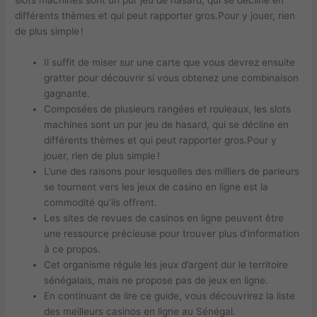
slots machines sont un pur jeu de hasard, qui se décline en
différents thèmes et qui peut rapporter gros.Pour y jouer, rien
de plus simple !
Il suffit de miser sur une carte que vous devrez ensuite
gratter pour découvrir si vous obtenez une combinaison
gagnante.
Composées de plusieurs rangées et rouleaux, les slots
machines sont un pur jeu de hasard, qui se décline en
différents thèmes et qui peut rapporter gros.Pour y
jouer, rien de plus simple !
L’une des raisons pour lesquelles des milliers de parieurs
se tournent vers les jeux de casino en ligne est la
commodité qu’ils offrent.
Les sites de revues de casinos en ligne peuvent être
une ressource précieuse pour trouver plus d’information
à ce propos.
Cet organisme régule les jeux d’argent dur le territoire
sénégalais, mais ne propose pas de jeux en ligne.
En continuant de lire ce guide, vous découvrirez la liste
des meilleurs casinos en ligne au Sénégal.