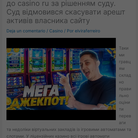
до casino ru за рішенням суду.
Суд відмовився скасувати арешт
активів власника сайту
Deja un comentario
/
Casino
/ Por
elviraferreiro
Таки
ми
гравц
ям
склад
но
прави
льно
оціни
ти
перев
аги
та недоліки віртуальних закладів із ігровими автоматами та
слотами. У ліцензійних казино всі ігрові автомати