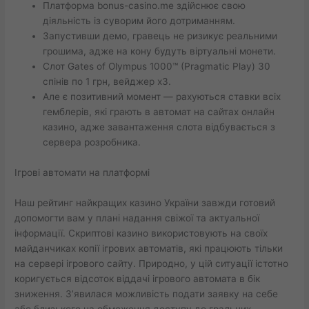
Платформа bonus-casino.me здійснює свою
діяльність із суворим його дотриманням.
Запустивши демо, гравець не ризикує реальними
грошима, адже на кону будуть віртуальні монети.
Слот Gates of Olympus 1000™ (Pragmatic Play) 30
спінів по 1 грн, вейджер х3.
Але є позитивний момент — рахуються ставки всіх
гемблерів, які грають в автомат на сайтах онлайн
казино, адже завантаження слота відбувається з
сервера розробника.
Ігрові автомати на платформі
Наш рейтинг найкращих казино України завжди готовий
допомогти вам у плані надання свіжої та актуальної
інформації. Скриптові казино використовують на своїх
майданчиках копії ігрових автоматів, які працюють тільки
на сервері ігрового сайту. Природно, у цій ситуації істотно
коригується відсоток віддачі ігрового автомата в бік
зниження. З’явилася можливість подати заявку на себе
або близького на обмеження доступу до гральних