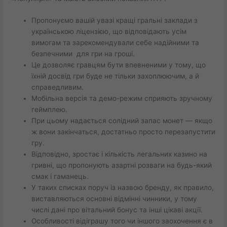
Пропонуємо вашій увазі кращі гральні заклади з
українською ліцензією, що відповідають усім
вимогам та зарекомендували себе надійними та
безпечними для гри на гроші.
Це дозволяє гравцям бути впевненими у тому, що
їхній досвід гри буде не тільки захоплюючим, а й
справедливим.
Мобільна версія та демо-режим сприяють зручному
геймплею.
При цьому надається солідний запас монет — якщо
ж вони закінчаться, достатньо просто перезапустити
гру.
Відповідно, зростає і кількість легальних казино на
гривні, що пропонують азартні розваги на будь-який
смак і гаманець.
У таких списках поруч із назвою бренду, як правило,
виставляються основні відмінні чинники, у тому
числі дані про вітальний бонус та інші цікаві акції.
Особливості відіграшу того чи іншого заохочення є в