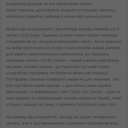
джерелом доходів чи альтернативою роботі.
Користувачам, що очікують роздобути грошову виплату,
необхідно грамотно вибирати чесне віртуальне казино.
Дозвіл від національного регулятора заклад отримав ще 8
лютого 2021 року. Принцип роботи таких ігрових закладів
побудований на генерації випадкових чисел. Хоча гравцям
на вибір пропонуються й ігри із залученням живий дилерів,
для ефекту максимального наближення до принципу
наземних казино. Gorilla Casino – новий український бренд
на ринку онлайн-казино, що пропонує зручний сервіс,
цілодобову підтримку та безпечні фінансові операції.
Платформа створює комфортні умови як для новачків, так і
для постійних користувачів — достатньо лише пройти
реєстрацію та верифікацію сайті. Slots City Casino – один із
найстаріших та найвідоміших онлайн-казино в Україні, який
успішно працює на ринку з моменту легалізації індустрії.
На відміну від конкурентів, заклад не надає телефонного
зв’язку, але в разі виникнення серйозних проблем можна