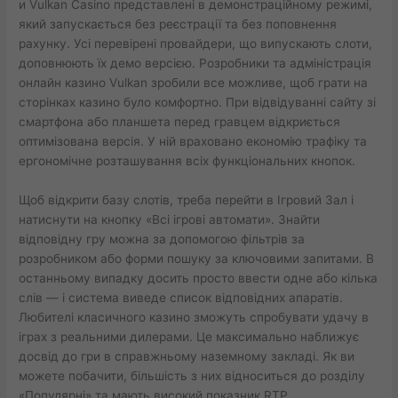
и Vulkan Casino представлені в демонстраційному режимі,
який запускається без реєстрації та без поповнення
рахунку. Усі перевірені провайдери, що випускають слоти,
доповнюють їх демо версією. Розробники та адміністрація
онлайн казино Vulkan зробили все можливе, щоб грати на
сторінках казино було комфортно. При відвідуванні сайту зі
смартфона або планшета перед гравцем відкриється
оптимізована версія. У ній враховано економію трафіку та
ергономічне розташування всіх функціональних кнопок.
Щоб відкрити базу слотів, треба перейти в Ігровий Зал і
натиснути на кнопку «Всі ігрові автомати». Знайти
відповідну гру можна за допомогою фільтрів за
розробником або форми пошуку за ключовими запитами. В
останньому випадку досить просто ввести одне або кілька
слів — і система виведе список відповідних апаратів.
Любителі класичного казино зможуть спробувати удачу в
іграх з реальними дилерами. Це максимально наближує
досвід до гри в справжньому наземному закладі. Як ви
можете побачити, більшість з них відноситься до розділу
«Популярні» та мають високий показник RTP.