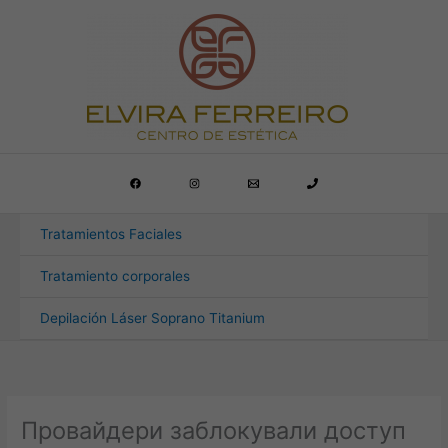
Ir
al
contenido
Tratamientos Faciales
Tratamiento corporales
Depilación Láser Soprano Titanium
Провайдери заблокували доступ