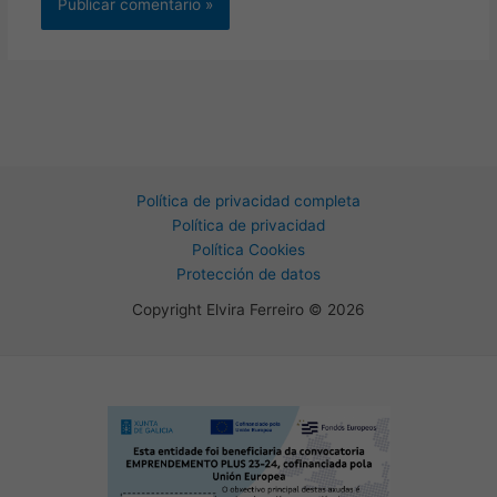
Política de privacidad completa
Política de privacidad
Política Cookies
Protección de datos
Copyright Elvira Ferreiro © 2026