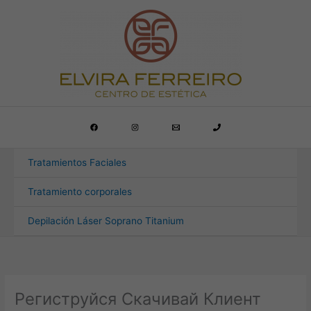
Ir
al
contenido
Tratamientos Faciales
Tratamiento corporales
Depilación Láser Soprano Titanium
Региструйся Скачивай Клиент