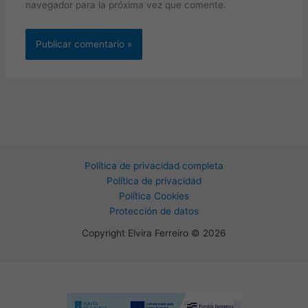
navegador para la próxima vez que comente.
Política de privacidad completa
Política de privacidad
Política Cookies
Protección de datos
Copyright Elvira Ferreiro © 2026