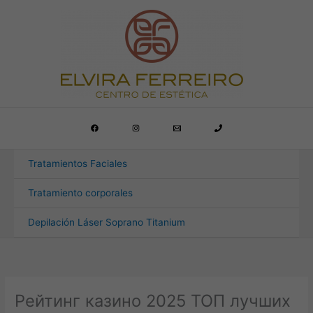
Ir
al
contenido
Tratamientos Faciales
Tratamiento corporales
Depilación Láser Soprano Titanium
Рейтинг казино 2025 ТОП лучших