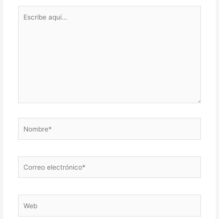
Escribe
aquí...
Nombre*
Correo
electrónico*
Web