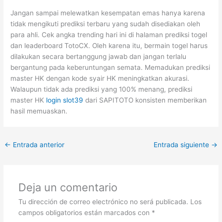
Jangan sampai melewatkan kesempatan emas hanya karena
tidak mengikuti prediksi terbaru yang sudah disediakan oleh
para ahli. Cek angka trending hari ini di halaman prediksi togel
dan leaderboard TotoCX. Oleh karena itu, bermain togel harus
dilakukan secara bertanggung jawab dan jangan terlalu
bergantung pada keberuntungan semata. Memadukan prediksi
master HK dengan kode syair HK meningkatkan akurasi.
Walaupun tidak ada prediksi yang 100% menang, prediksi
master HK
login slot39
dari SAPITOTO konsisten memberikan
hasil memuaskan.
←
Entrada anterior
Entrada siguiente
→
Deja un comentario
Tu dirección de correo electrónico no será publicada.
Los
campos obligatorios están marcados con
*