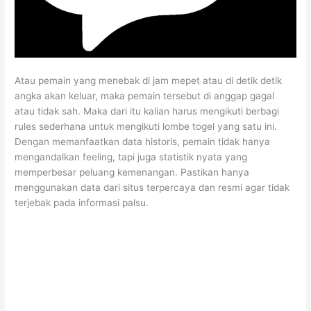
Atau pemain yang menebak di jam mepet atau di detik detik
angka akan keluar, maka pemain tersebut di anggap gagal
atau tidak sah. Maka dari itu kalian harus mengikuti berbagi
rules sederhana untuk mengikuti lombe togel yang satu ini.
Dengan memanfaatkan data historis, pemain tidak hanya
mengandalkan feeling, tapi juga statistik nyata yang
memperbesar peluang kemenangan. Pastikan hanya
menggunakan data dari situs terpercaya dan resmi agar tidak
terjebak pada informasi palsu.