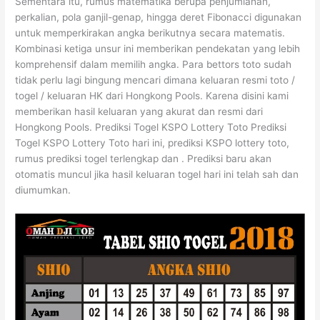
Sementara itu, rumus matematika berupa penjumlahan,
perkalian, pola ganjil-genap, hingga deret Fibonacci digunakan
untuk memperkirakan angka berikutnya secara matematis.
Kombinasi ketiga unsur ini memberikan pendekatan yang lebih
komprehensif dalam memilih angka. Para bettors toto sudah
tidak perlu lagi bingung mencari dimana keluaran resmi toto /
togel / keluaran HK dari Hongkong Pools. Karena disini kami
Necesarias
memberikan hasil keluaran yang akurat dan resmi dari
Consiento el
Hongkong Pools. Prediksi Togel KSPO Lottery Toto Prediksi
uso de mis
Togel KSPO Lottery Toto hari ini, prediksi KSPO lottery toto,
datos para
los fines
rumus prediksi togel terlengkap dan . Prediksi baru akan
indicados en
otomatis muncul jika hasil keluaran togel hari ini telah sah dan
la política de
diumumkan.
privacidad
“POLÍTICA DE
PRIVACIDAD”.
Estadísticas
Para que
podamos
mejorar la
funcionalidad
y estructura