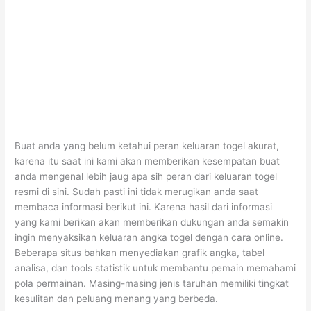
Buat anda yang belum ketahui peran keluaran togel akurat,
karena itu saat ini kami akan memberikan kesempatan buat
anda mengenal lebih jaug apa sih peran dari keluaran togel
resmi di sini. Sudah pasti ini tidak merugikan anda saat
membaca informasi berikut ini. Karena hasil dari informasi
yang kami berikan akan memberikan dukungan anda semakin
ingin menyaksikan keluaran angka togel dengan cara online.
Beberapa situs bahkan menyediakan grafik angka, tabel
analisa, dan tools statistik untuk membantu pemain memahami
pola permainan. Masing-masing jenis taruhan memiliki tingkat
kesulitan dan peluang menang yang berbeda.