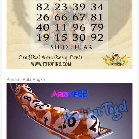
Pahami Pola Angka