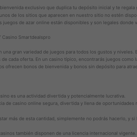
bienvenida exclusivo que duplica tu depósito inicial y te regala 
unos de los sitios que aparecen en nuestro sitio no estén dispon
los juegos de azar online están disponibles y son legales donde v
Y Casino Smartdealspro
 una gran variedad de juegos para todos los gustos y niveles. 
 de cada oferta. En un casino típico, encontrarás juegos como la
os ofrecen bonos de bienvenida y bonos sin depósito para atra
sino es una actividad divertida y potencialmente lucrativa.
a de casino online segura, divertida y llena de oportunidades 
ostar más de esta cantidad, simplemente no podrás hacerlo, y si 
asinos también disponen de una licencia internacional vigente.