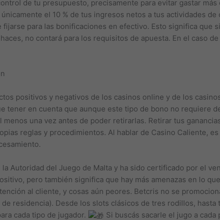
ontrol de tu presupuesto, precisamente para evitar gastar más 
únicamente el 10 % de tus ingresos netos a tus actividades de o
fijarse para las bonificaciones en efectivo. Esto significa que 
haces, no contará para los requisitos de apuesta. En el caso de l
ón
tos positivos y negativos de los casinos online y de los casino
ue tener en cuenta que aunque este tipo de bono no requiere depó
l menos una vez antes de poder retirarlas. Retirar tus ganancia
ropias reglas y procedimientos. Al hablar de Casino Caliente, 
ocesamiento.
 la Autoridad del Juego de Malta y ha sido certificado por el v
positivo, pero también significa que hay más amenazas en lo que
e atención al cliente, y cosas aún peores. Betcris no se promoc
s de residencia). Desde los slots clásicos de tres rodillos, has
ara cada tipo de jugador.
Si buscás sacarle el jugo a cada 