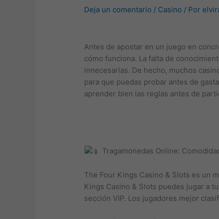
Deja un comentario
/
Casino
/ Por
elvir
Antes de apostar en un juego en concr
cómo funciona. La falta de conocimient
innecesarias. De hecho, muchos casin
para que puedas probar antes de gastar 
aprender bien las reglas antes de parti
Tragamonedas Online: Comodidad 
The Four Kings Casino & Slots es un m
Kings Casino & Slots puedes jugar a tu
sección VIP. Los jugadores mejor clasi