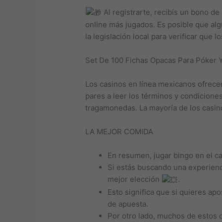
Al registrarte, recibís un bono de 
online más jugados. Es posible que alg
la legislación local para verificar que 
Set De 100 Fichas Opacas Para Póker 
Los casinos en línea mexicanos ofrecen
pares a leer los términos y condiciones
tragamonedas. La mayoría de los casin
LA MEJOR COMIDA
En resumen, jugar bingo en el ca
Si estás buscando una experienci
mejor elección
.
Esto significa que si quieres ap
de apuesta.
Por otro lado, muchos de estos c