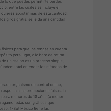
de lo que puedes permitirte perder.
cio, entre las cuales se incluye el
si quieres apostar más de esta cantidad,
os giros gratis, se le da una cantidad
s físicos para que los tengas en cuenta
sito para jugar, a la hora de retirar
s de un casino es un proceso simple,
es fundamental entender los métodos de
enerado organismo de control online,
 respecta a las promociones falsas, la
iona para menores de 18 años (o menor
ta tragamonedas con gráficos que
peso, 1xBet México tiene las