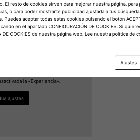
 de manera legal en el país.
o. El resto de cookies sirven para mejorar nuestra página, para 
ias, o para poder mostrarte publicidad ajustada a tus búsqueda
s. Puedes aceptar todas estas cookies pulsando el botón ACEP
to
clicando en el apartado CONFIGURACIÓN DE COOKIES. Si quiere
CA DE COOKIES de nuestra página web.
Lee nuestra política de 
Ajustes
idiendo que veas este contenido.
sactivada la «Experiencia».
tus ajustes