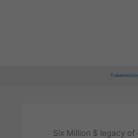
Ir
al
contenido
Tratamientos
Six Million $ legacy 