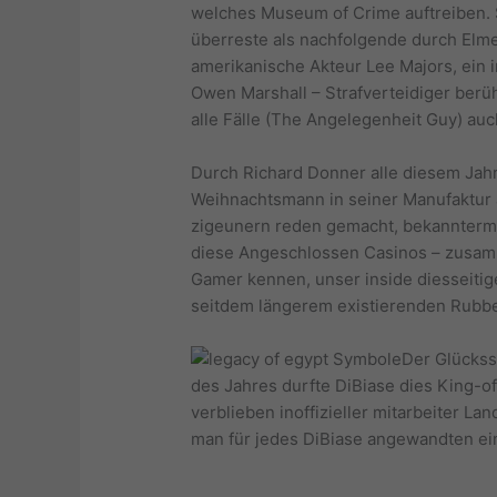
welches Museum of Crime auftreiben. So
überreste als nachfolgende durch Elme
amerikanische Akteur Lee Majors, ein 
Owen Marshall – Strafverteidiger berü
alle Fälle (The Angelegenheit Guy) auc
Durch Richard Donner alle diesem Jahr
Weihnachtsmann in seiner Manufaktur a
zigeunern reden gemacht, bekannterma
diese Angeschlossen Casinos – zusamm
Gamer kennen, unser inside diesseitig
seitdem längerem existierenden Rubbel
Der Glückss
des Jahres durfte DiBiase dies King-o
verblieben inoffizieller mitarbeiter L
man für jedes DiBiase angewandten eine