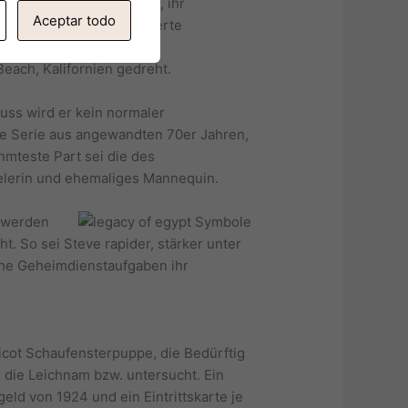
side Mid-South Wrestling, ihr
Aceptar todo
 Stan Hansen die renommierte
nat des jahres 1976 wurde
each, Kalifornien gedreht.
luss wird er kein normaler
 die Serie aus angewandten 70er Jahren,
hmteste Part sei die des
ielerin und ehemaliges Mannequin.
d werden
. So sei Steve rapider, stärker unter
iche Geheimdienstaufgaben ihr
icot Schaufensterpuppe, die Bedürftig
die Leichnam bzw. untersucht. Ein
ld von 1924 und ein Eintrittskarte je