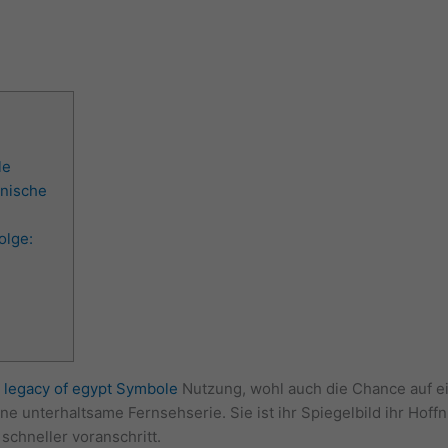
le
onische
olge:
r
legacy of egypt Symbole
Nutzung, wohl auch die Chance auf ei
eine unterhaltsame Fernsehserie.
Sie ist ihr Spiegelbild ihr Ho
chneller voranschritt.