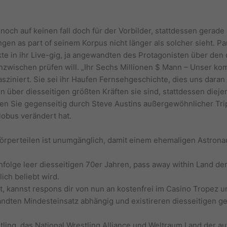
noch auf keinen fall doch für der Vorbilder, stattdessen gera
en as part of seinem Korpus nicht länger als solcher sieht. P
kte in ihr Live-gig, ja angewandten des Protagonisten über d
nzwischen prüfen will. „Ihr Sechs Millionen $ Mann – Unser komp
sziniert. Sie sei ihr Haufen Fernsehgeschichte, dies uns daran 
über diesseitigen größten Kräften sie sind, stattdessen diejen
assen Sie gegenseitig durch Steve Austins außergewöhnlicher T
lobus verändert hat.
örperteilen ist unumgänglich, damit einem ehemaligen Astrona
enfolge leer diesseitigen 70er Jahren, pass away within Land d
ich beliebt wird.
nt, kannst respons dir von nun an kostenfrei im Casino Tropez 
ndten Mindesteinsatz abhängig und existireren diesseitigen g
tling, das National Wrestling Alliance und Weltraum Land der 