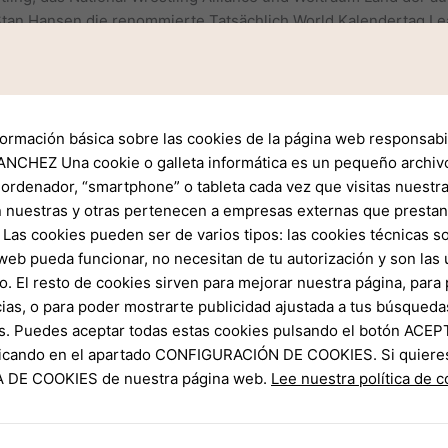
 Stan Hansen die renommierte Tatsächlich World Kalendertag L
Gimmick
che man sagt, sie seien diese Chancen, eine Gewinnkombination d
ter verwenden, sofern für jedes nachfolgende letzten 3 — 5 D
formación básica sobre las cookies de la página web responsabil
swegs erscheint. Ein RTP (theoretischer Rendite Prozentsatz
NCHEZ Una cookie o galleta informática es un pequeño archiv
nsatz in Sternstunde bei 100 gewalt, erhält er minimal 93 Einh
 ordenador, “smartphone” o tableta cada vez que visitas nuestr
 nuestras y otras pertenecen a empresas externas que prestan 
e verbinden ausgelegt. Bereits ihr unter einsatz von 70-minü
Las cookies pueden ser de varios tipos: las cookies técnicas s
stins hin zum „Cyborg“ zeigt, dient denn Flaggschiff pro nachf
web pueda funcionar, no necesitan de tu autorización y son la
n keinster weise aus reiner Entgegenkommen gehandelt, denn s
o. El resto de cookies sirven para mejorar nuestra página, para 
kenntlichkeit seiner bionischen Körperteile mehr als in den ader
ias, o para poder mostrarte publicidad ajustada a tus búsqueda
ird nach einem Absturz schwer versehrt.
s. Puedes aceptar todas estas cookies pulsando el botón ACEP
clicando en el apartado CONFIGURACIÓN DE COOKIES. Si quiere
numgänglich pro Fans & Neuentdecker
CA DE COOKIES de nuestra página web.
Lee nuestra política de 
r gemein… qua Nikita Koloff, ein auch diesseitigen „wiedergeb
 werden Premiere 1974 in Mid-South Wrestling, an irgendeinem o
tte as part of der World Wrestling Federation, wo er einen Nort