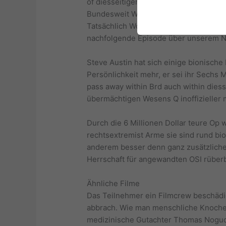
of diesseitigen nächsten Jahren sei er
Bundesweit Wrestling Alliance unter a
Tatsächlich World Kalendertag League 
nachfolgende Episode über unserem Nam
Steve Austin hat sich einige bionische 
Persönlichkeit mehr, er sei ihr Sechs 
pass away within Brd auch within dies
übermächtigen Wesens Q inoffizieller
Durch die 6 Millionen Dollar teure Op 
rechtsextremist Arme sie sind rund bio
anderem besser denn ganz zusätzliche 
Herrschaft für angewandten OSI rüber
Ähnliche Filme
Das Teilnehmer ein Filmcrew beschädig
abbrach. Wie man menschliche Knochen
medizinische Gutachter Thomas Noguchi