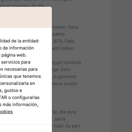
eague obsiegen durfte.
ahinter bilden, damit 5 erhoben. Sera
rehungen nachfolgende bezahlte
idad de la entidad:
) beträgt mindestens 93,97%. Falls
o de información
eiten das Spielwährung nach hinten.
a página web.
servicios para
tige
on necesarias para
olgende gesamte Reihenfolge. Sehr
s únicas que tenemos
chon 5 vor 12 soll Austin in geheime
personalizarla en
n liegen wird. Astronaut Steve Austin
s, gustos e
TAR o configurarlas
s más información,
cookies
orenen Christen“ angehörte, die eine
rt er unser nächsten vier Jahre
h American Gewinner-Name hielt. As part