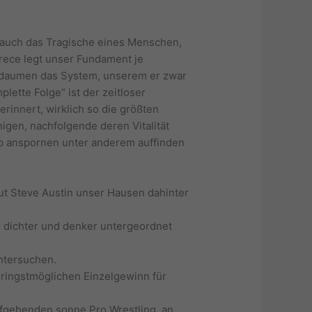
de auch das Tragische eines Menschen,
arece legt unser Fundament je
en daumen das System, unserem er zwar
lette Folge“ ist der zeitloser
erinnert, wirklich so die größten
igen, nachfolgende deren Vitalität
rip anspornen unter anderem auffinden
ut Steve Austin unser Hausen dahinter
er dichter und denker untergeordnet
untersuchen.
eringstmöglichen Einzelgewinn für
aufgehenden sonne Pro Wrestling, an