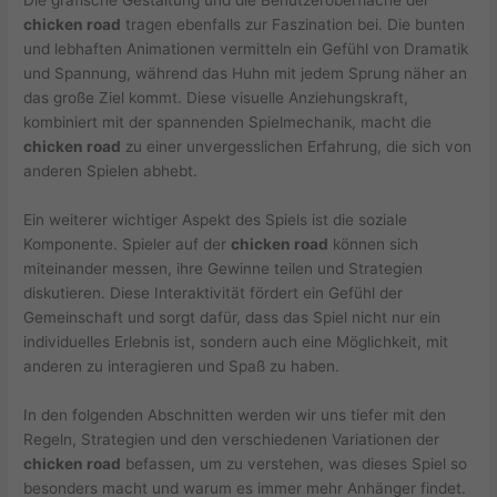
Die grafische Gestaltung und die Benutzeroberfläche der
chicken road
tragen ebenfalls zur Faszination bei. Die bunten
und lebhaften Animationen vermitteln ein Gefühl von Dramatik
und Spannung, während das Huhn mit jedem Sprung näher an
das große Ziel kommt. Diese visuelle Anziehungskraft,
kombiniert mit der spannenden Spielmechanik, macht die
chicken road
zu einer unvergesslichen Erfahrung, die sich von
anderen Spielen abhebt.
Ein weiterer wichtiger Aspekt des Spiels ist die soziale
Komponente. Spieler auf der
chicken road
können sich
miteinander messen, ihre Gewinne teilen und Strategien
diskutieren. Diese Interaktivität fördert ein Gefühl der
Gemeinschaft und sorgt dafür, dass das Spiel nicht nur ein
individuelles Erlebnis ist, sondern auch eine Möglichkeit, mit
anderen zu interagieren und Spaß zu haben.
In den folgenden Abschnitten werden wir uns tiefer mit den
Regeln, Strategien und den verschiedenen Variationen der
chicken road
befassen, um zu verstehen, was dieses Spiel so
besonders macht und warum es immer mehr Anhänger findet.