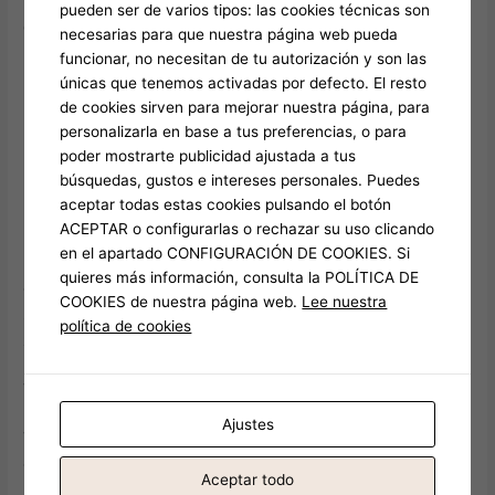
Dies kann dir helfen, zum richtigen Zeitpunkt zu springen und
pueden ser de varios tipos: las cookies técnicas son
die Wahrscheinlichkeit von Fehlern zu minimieren.
necesarias para que nuestra página web pueda
funcionar, no necesitan de tu autorización y son las
Setze ein Budget
: Bestimme vorher, wie viel du bereit
únicas que tenemos activadas por defecto. El resto
bist zu verlieren.
de cookies sirven para mejorar nuestra página, para
Beobachte die Öfen
: Analysiere das Spielverhalten, um
personalizarla en base a tus preferencias, o para
Muster zu erkennen.
poder mostrarte publicidad ajustada a tus
Sprich mit anderen Spielern
: Tipps und Strategien
búsquedas, gustos e intereses personales. Puedes
austauschen kann dir neue Einsichten geben.
aceptar todas estas cookies pulsando el botón
ACEPTAR o configurarlas o rechazar su uso clicando
Diese Tipps sind nicht nur darauf ausgelegt, die Gewinne zu
en el apartado CONFIGURACIÓN DE COOKIES. Si
maximieren, sondern auch um das Spielerlebnis an sich zu
quieres más información, consulta la POLÍTICA DE
verbessern. Eine klare Strategie und das Verständnis der
COOKIES de nuestra página web.
Lee nuestra
Spielmechanik machen den Unterschied zwischen einem
política de cookies
zufälligen Spieler und einem erfolgreichen Spieler aus.
Variationen der chicken road
Die
chicken road
hat in den letzten Jahren verschiedene
Ajustes
Variationen hervorgebracht, die das grundlegende Spielprinzip
auf interessante Weise anpassen. Einige dieser Varianten
Aceptar todo
bieten zusätzliche Features, wie beispielsweise Bonusrunden,