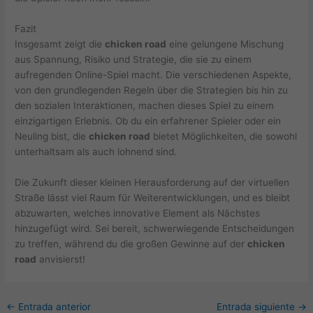
Fazit
Insgesamt zeigt die
chicken road
eine gelungene Mischung
aus Spannung, Risiko und Strategie, die sie zu einem
aufregenden Online-Spiel macht. Die verschiedenen Aspekte,
von den grundlegenden Regeln über die Strategien bis hin zu
den sozialen Interaktionen, machen dieses Spiel zu einem
einzigartigen Erlebnis. Ob du ein erfahrener Spieler oder ein
Neuling bist, die
chicken road
bietet Möglichkeiten, die sowohl
unterhaltsam als auch lohnend sind.
Die Zukunft dieser kleinen Herausforderung auf der virtuellen
Straße lässt viel Raum für Weiterentwicklungen, und es bleibt
abzuwarten, welches innovative Element als Nächstes
hinzugefügt wird. Sei bereit, schwerwiegende Entscheidungen
zu treffen, während du die großen Gewinne auf der
chicken
road
anvisierst!
←
Entrada anterior
Entrada siguiente
→