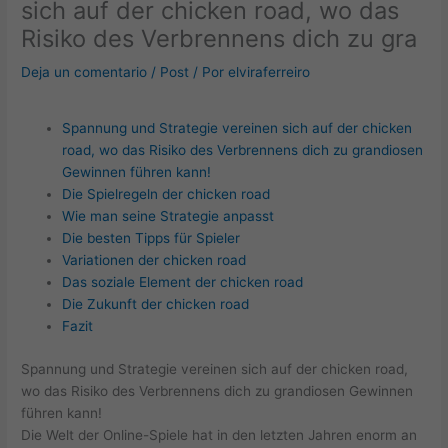
sich auf der chicken road, wo das
Risiko des Verbrennens dich zu gra
Deja un comentario
/
Post
/ Por
elviraferreiro
Spannung und Strategie vereinen sich auf der chicken
road, wo das Risiko des Verbrennens dich zu grandiosen
Gewinnen führen kann!
Die Spielregeln der chicken road
Wie man seine Strategie anpasst
Die besten Tipps für Spieler
Variationen der chicken road
Das soziale Element der chicken road
Die Zukunft der chicken road
Fazit
Spannung und Strategie vereinen sich auf der chicken road,
wo das Risiko des Verbrennens dich zu grandiosen Gewinnen
führen kann!
Die Welt der Online-Spiele hat in den letzten Jahren enorm an