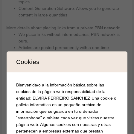
topics.
Content Generation Software: Allows you to generate
content in large quantities
More details about placing links from a private PBN network:
We place links without intermediaries, PBN network is
ours.
Articles are posted permanently with a one-time
payment.
Cookies
Western sites, CIS countries, topics – media, technology,
IT, crypto, finance, programming, entertainment, etc.
The article is posted forever, up to 2 dofollow links,
announcement on the main page. After posting, we
Bienvenida/o a la información básica sobre las
speed up indexing.
cookies de la página web responsabilidad de la
We pump up the posted article with external links
entidad: ELVIRA FERREIRO SANCHEZ Una cookie o
The sites are not spammed, up to 10 articles are
galleta informática es un pequeño archivo de
published per month. The sites are periodically pumped
información que se guarda en tu ordenador,
up with external links and metrics are increased.
“smartphone” o tableta cada vez que visitas nuestra
We accept finance, crypto, IT, gambling and other topics.
página web. Algunas cookies son nuestras y otras
pertenecen a empresas externas que prestan