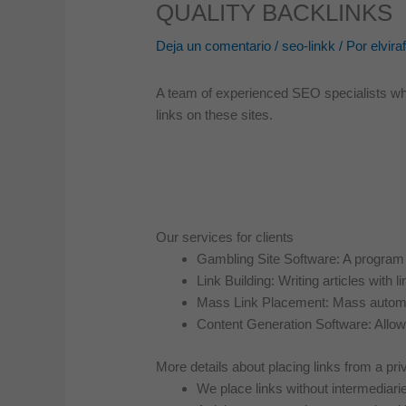
QUALITY BACKLINKS
Deja un comentario
/
seo-linkk
/ Por
elvira
A team of experienced SEO specialists who 
links on these sites.
Our services for clients
Gambling Site Software: A program t
Link Building: Writing articles with
Mass Link Placement: Mass automatic 
Content Generation Software: Allows
More details about placing links from a pr
We place links without intermediari