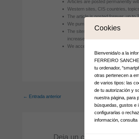
Articles are posted permanently wi
Western sites, CIS countries, topic
The article is posted forever, up t
We pump up the posted article with 
Cookies
The sites are not spammed, up to 10
increased.
We accept finance, crypto, IT, gamb
Bienvenida/o a la inf
FERREIRO SANCHEZ Una
tu ordenador, “smartp
otras pertenecen a em
de varios tipos: las 
de tu autorización y 
←
Entrada anterior
nuestra página, para p
búsquedas, gustos e 
configurarlas o rec
información, consult
Deja un comentario