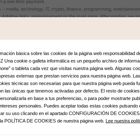
th a one-time payment.
s – media, technology, IT, crypto, finance, programming, entertainment
o 2 dofollow links, announcement on the main page. After posting, we s
external links
 articles are published per month. The sites are periodically pumped 
ling and other topics.
ormación básica sobre las cookies de la página web responsabilidad d
 cookie o galleta informática es un pequeño archivo de informa
hone” o tableta cada vez que visitas nuestra página web. Algunas co
presas externas que prestan servicios para nuestra página web. La
cookies técnicas son necesarias para que nuestra página web pueda fu
son las únicas que tenemos activadas por defecto. El resto de cookies
ersonalizarla en base a tus preferencias, o para poder mostrarte publ
intereses personales. Puedes aceptar todas estas cookies pulsand
hazar su uso clicando en el apartado CONFIGURACIÓN DE COOKIES.
a la POLÍTICA DE COOKIES de nuestra página web.
Lee nuestra polí