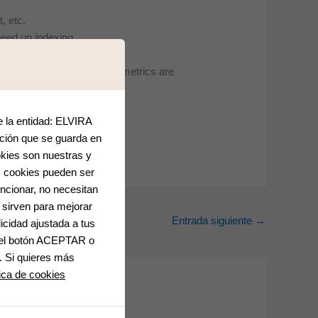
, etc.
peed up indexing.
up with external links and metrics are
e la entidad: ELVIRA
ción que se guarda en
okies son nuestras y
s cookies pueden ser
ncionar, no necesitan
 sirven para mejorar
Entrada siguiente
→
icidad ajustada a tus
o el botón ACEPTAR o
 Si quieres más
tica de cookies