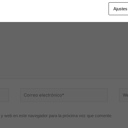
 publicada.
Los campos obligatorios están marcados con
*
Ajustes
Correo
Web
electrónico*
 y web en este navegador para la próxima vez que comente.