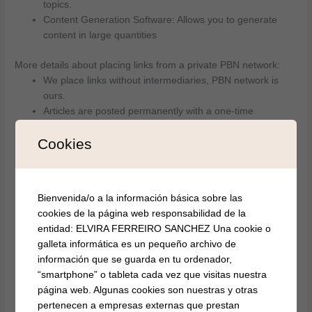
topics.
Content Generation Software: Allows you to generate
content in large quantities
More details about placing links from a private PBN network:
We place links without intermediaries, PBN network is
ours.
Articles are posted permanently with a one-time
payment.
Cookies
Western sites, CIS countries, topics – media, technology,
IT, crypto, finance, programming, entertainment, etc.
The article is posted forever, up to 2 dofollow links,
announcement on the main page. After posting, we
Bienvenida/o a la información básica sobre las
speed up indexing.
cookies de la página web responsabilidad de la
We pump up the posted article with external links
entidad: ELVIRA FERREIRO SANCHEZ Una cookie o
The sites are not spammed, up to 10 articles are
galleta informática es un pequeño archivo de
published per month. The sites are periodically pumped
información que se guarda en tu ordenador,
up with external links and metrics are increased.
“smartphone” o tableta cada vez que visitas nuestra
We accept finance, crypto, IT, gambling and other topics.
página web. Algunas cookies son nuestras y otras
pertenecen a empresas externas que prestan