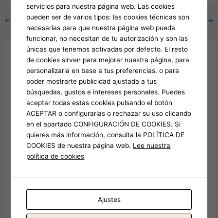
servicios para nuestra página web. Las cookies
pueden ser de varios tipos: las cookies técnicas son
←
Entrada anterior
Entrada siguiente
→
necesarias para que nuestra página web pueda
funcionar, no necesitan de tu autorización y son las
únicas que tenemos activadas por defecto. El resto
de cookies sirven para mejorar nuestra página, para
Deja un comentario
personalizarla en base a tus preferencias, o para
Tu dirección de correo electrónico no será publicada.
Los
poder mostrarte publicidad ajustada a tus
campos obligatorios están marcados con
*
búsquedas, gustos e intereses personales. Puedes
aceptar todas estas cookies pulsando el botón
Escribe
ACEPTAR o configurarlas o rechazar su uso clicando
aquí...
en el apartado CONFIGURACIÓN DE COOKIES. Si
quieres más información, consulta la POLÍTICA DE
COOKIES de nuestra página web.
Lee nuestra
política de cookies
Ajustes