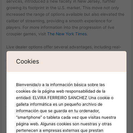
services, introduced a new facility in New Jersey, further
growing its footprint in the U.S. market. This move not only
increased the range of options available but also elevated the
caliber of streaming, providing a smooth experience for
players. For more information into the progression of live
croupier games, visit
The New York Times
.
Live dealer options offer several advantages, including real-
time engagement and a communal setting that many gamers
Cookies
crave. They also ensure clarity, as gamers can see the dealer
and the game in action, reducing the possibilities of fraud. For
those wanting to investigate these offerings, check out
vavada
.
Bienvenida/o a la información básica sobre las
cookies de la página web responsabilidad de la
However, players should be mindful of the significance of
entidad: ELVIRA FERREIRO SANCHEZ Una cookie o
selecting licensed and trustworthy online casinos. While live
galleta informática es un pequeño archivo de
dealer games improve the gaming interaction, ensuring a
información que se guarda en tu ordenador,
protected and safe environment is crucial. Always check the
“smartphone” o tableta cada vez que visitas nuestra
casino’s licensing and examine feedback to make informed
página web. Algunas cookies son nuestras y otras
conclusions.
pertenecen a empresas externas que prestan