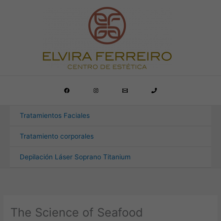
Ir
al
contenido
Tratamientos Faciales
Tratamiento corporales
Depilación Láser Soprano Titanium
The Science of Seafood