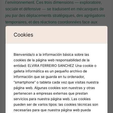
l’environnement. Ces trois dimensions — exploratoire,
sociale et défensive — se traduisent en mécaniques de
jeu par des déplacements stratégiques, des agrégations
temporaires, et des réactions coordonnées face aux
actions du joueur.
Cookies
Élément
Description & Application en
comportemental
jeu
Bienvenida/o a la información básica sobre las
cookies de la página web responsabilidad de la
Les poissons suivent des
entidad: ELVIRA FERREIRO SANCHEZ Una cookie o
trajectoires influencées par le
galleta informática es un pequeño archivo de
courant et la topographie sous-
Navigation
información que se guarda en tu ordenador,
marine, reproduites par
spatiale
“smartphone” o tableta cada vez que visitas nuestra
algorithmes de mouvement
página web. Algunas cookies son nuestras y otras
directionnel et aléatoire
pertenecen a empresas externas que prestan
contrôlé.
servicios para nuestra página web. Las cookies
pueden ser de varios tipos: las cookies técnicas son
Dans les jeux, signaux
necesarias para que nuestra página web pueda
invisibles influencent la