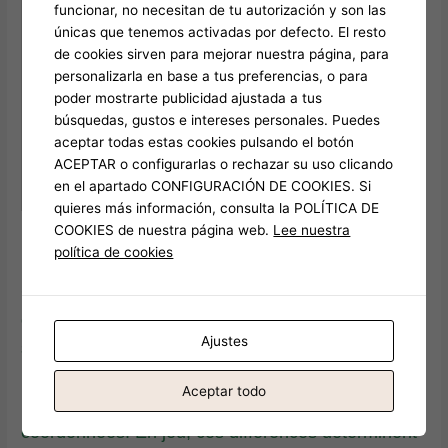
Communication
funcionar, no necesitan de tu autorización y son las
concentration des bancs,
chimique
únicas que tenemos activadas por defecto. El resto
modélisant ainsi une forme
de cookies sirven para mejorar nuestra página, para
d’intelligence collective.
personalizarla en base a tus preferencias, o para
poder mostrarte publicidad ajustada a tus
Détection des menaces
búsquedas, gustos e intereses personales. Puedes
déclenche fuites ou
Réaction à la
aceptar todas estas cookies pulsando el botón
regroupements, enrichissant la
prédation
ACEPTAR o configurarlas o rechazar su uso clicando
tension narrative et tactique du
en el apartado CONFIGURACIÓN DE COOKIES. Si
jeu.
quieres más información, consulta la POLÍTICA DE
COOKIES de nuestra página web.
Lee nuestra
Les Différences Comportementales Selon l’Espèce et Leur
política de cookies
Environnement
Chaque espèce de poisson possède un
comportement unique, façonné par son habitat et
Ajustes
son évolution. Le bar, poisson de fond, privilégie
l’agression territoriale, tandis que le thon,
Aceptar todo
migrateur rapide, adopte des stratégies furtives et
coordonnées. En jeu, ces différences déterminent