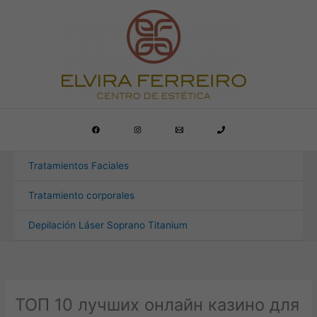
Ir
al
contenido
Tratamientos Faciales
Tratamiento corporales
Depilación Láser Soprano Titanium
ТОП 10 лучших онлайн казино для