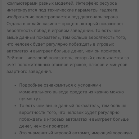
компьютерами разных моделей. Интерфейс ресурса
интегрируется под технические параметры гаджета,
изображение подстраивается под диагональ экрана.
Отдача в онлайн казино – процент, который показывает
вероятность побед в игровом заведении. То есть чем
выше данный показатель, тем больше вероятность того,
что человек будет регулярно побеждать в игровых
автоматах и выиграет больше денег, чем он проиграл.
Рейтинг – числовой показатель, который складывается за
счёт положительных отзывов игроков, плюсов и минусов
азартного заведения.
Подробнее ознакомиться с условиями
моментального вывода средств из казино можно
прямо тут.
То есть чем выше данный показатель, тем больше
вероятность того, что человек будет регулярно
побеждать в игровых автоматах и выиграет больше
денег, чем он проиграл.
Это знаменитый игровой автомат, имеющий хорошую