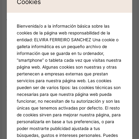
Cookies
Программы лояльности и VIP-клубы
Выбрать среди них достойное заведение, выплачивающее
деньги и имеющее лицензионный софт, удается не
каждому новичку. Рейтинг лучших казино, который
Bienvenida/o a la información básica sobre las
находится перед вашими глазами, поможет успешно
cookies de la página web responsabilidad de la
справиться с этой задачей. При желании вы можете
entidad: ELVIRA FERREIRO SANCHEZ Una cookie o
почитать отзывы о выбранной площадке и посмотреть
galleta informática es un pequeño archivo de
видеоролик, доказывающий ее честность, нажав на
información que se guarda en tu ordenador,
кнопку в правой колонке. Карты Visa и MasterCard по-
“smartphone” o tableta cada vez que visitas nuestra
прежнему остаются одними из самых популярных методов
página web. Algunas cookies son nuestras y otras
оплаты в российских интернет казино. Также все большее
pertenecen a empresas externas que prestan
распространение получает национальная платежная
servicios para nuestra página web. Las cookies
система «МИР», которая обеспечивает дополнительную
pueden ser de varios tipos: las cookies técnicas son
защиту транзакций и доступна в большинстве
necesarias para que nuestra página web pueda
отечественных казино на деньги. Эти методы гарантируют
funcionar, no necesitan de tu autorización y son las
простоту и безопасность операций как при пополнении,
únicas que tenemos activadas por defecto. El resto
так и при выводе средств.
de cookies sirven para mejorar nuestra página, para
personalizarla en base a tus preferencias, o para
В этих клубах вы можете без опаски играть на деньги или
poder mostrarte publicidad ajustada a tus
крутить демки современных слотов и настольных игр.
búsquedas, gustos e intereses personales. Puedes