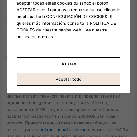
Именно такие характеристики имеет самое честное казино
aceptar todas estas cookies pulsando el botón
с быстрыми выплатами. В предложенных клубах все
ACEPTAR o configurarlas o rechazar su uso clicando
данные игроков надежно защищены, а финансовые
en el apartado CONFIGURACIÓN DE COOKIES. Si
операции проводятся быстро и без комиссии. В
quieres más información, consulta la POLÍTICA DE
заключение, каждое казино из нашего Топ-10 предлагает
COOKIES de nuestra página web.
Lee nuestra
различные методы пополнения счета и вывода средств,
política de cookies
чтобы обеспечить удобство для всех игроков.
Для российских игроков важно выбирать онлайн казино с
разнообразными и надежными платежными методами,
Ajustes
обеспечивающими безопасность, удобство и быстроту
финансовых операций. Фриспины – это один из самых
Aceptar todo
популярных бонусов, позволяющий вам испытать слоты
без риска потери собственных средств. Они могут быть
частью приветственного пакета или предлагаться как
отдельное поощрение за активную игру. Slottica,
основанное в 2018 году и лицензированное в Curacao,
предлагает бездепозитный бонус 300 RUB для новых
игроков. Приветственный пакет включает бонусы на
первые три
топ рейтинг онлайн казино
депозита до +300%
и 30FS. Казино сотрудничает с провайдерами, такими как