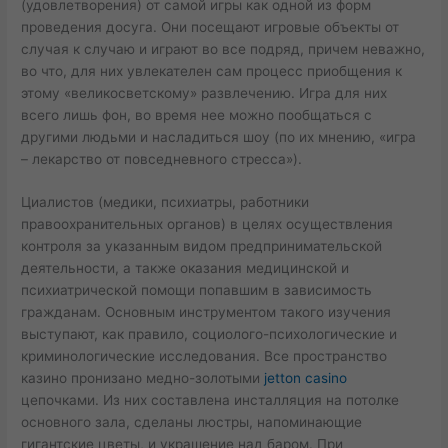
(удовлетворения) от самой игры как одной из форм
проведения досуга. Они посещают игровые объекты от
случая к случаю и играют во все подряд, причем неважно,
во что, для них увлекателен сам процесс приобщения к
этому «великосветскому» развлечению. Игра для них
всего лишь фон, во время нее можно пообщаться с
другими людьми и насладиться шоу (по их мнению, «игра
– лекарство от повседневного стресса»).
Циалистов (медики, психиатры, работники
правоохранительных органов) в целях осуществления
контроля за указанным видом предпринимательской
деятельности, а также оказания медицинской и
психиатрической помощи попавшим в зависимость
гражданам. Основным инструментом такого изучения
выступают, как правило, социолого-психологические и
криминологические исследования. Все пространство
казино пронизано медно-золотыми
jetton casino
цепочками. Из них составлена инсталляция на потолке
основного зала, сделаны люстры, напоминающие
гигантские цветы, и украшение над баром. При