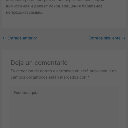
вычисления и делает исход вращения барабанов
непредсказуемым.
←
Entrada anterior
Entrada siguiente
→
Deja un comentario
Tu dirección de correo electrónico no será publicada.
Los
campos obligatorios están marcados con
*
Escribe
aquí...