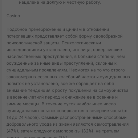
нацелена на долгую и честную работу.
Casino
Подобное пренебрежение и цинизм в отношении
потерпевших представляет собой форму своеобразной
психологической защиты. Психологическими
исследованиями установлено, что лица, совершившие
насильственные преступления, в большей степени, чем
осужденные за иные виды преступлений, склонны к
суицидальным проявлениям. Несмотря на то что строго
закономерных сезонных колебаний частоты суицидальных
попыток не установлено, все же обращает на себя
внимание тенденция к росту покушений на самоубийства
в весенне-летний период и снижение ее в осенние и
зимние месяцы. В течение суток наибольшее число
суицидальных попыток совершается в вечерние часы (от
18 до 24 часов). Самыми распространенными способами
добровольного ухода из жизни являются самоотравления
(47%), затем следуют самопоре-зы (32%), на третьем
месте – самоповешение (8%).