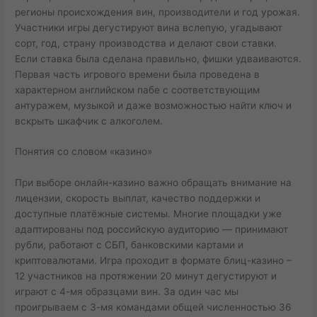
регионы происхождения вин, производители и год урожая.
Участники игры дегустируют вина вслепую, угадывают
сорт, год, страну производства и делают свои ставки.
Если ставка была сделана правильно, фишки удваиваются.
Первая часть игрового времени была проведена в
характерном английском пабе с соответствующим
антуражем, музыкой и даже возможностью найти ключ и
вскрыть шкафчик с алкоголем.
Понятия со словом «казино»
При выборе онлайн-казино важно обращать внимание на
лицензии, скорость выплат, качество поддержки и
доступные платёжные системы. Многие площадки уже
адаптированы под российскую аудиторию — принимают
рубли, работают с СБП, банковскими картами и
криптовалютами. Игра проходит в формате блиц-казино –
12 участников на протяжении 20 минут дегустируют и
играют с 4-мя образцами вин. За один час мы
проигрываем с 3-мя командами общей численностью 36