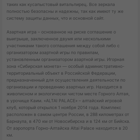
таких как кусапыстовый витальпирец. Все зеркала
полностью безопасны и надежны, так как имеют ту же
систему защиты данных, что и основной сайт.
Азартная игра – основанное на риске соглашение о
выигрыше, заключенное двумя или несколькими
участниками такого соглашения между собой либо с
организатором азартной игры по правилам,
установленным организатором азартной игры. Игорная
зона «Сибирская монета» — особый административно-
территориальный объект в Российской Федерации,
предназначенный для осуществления деятельности по
организации и проведению азартных игр. Находится в
живописном и экологически чистом месте Горного Алтая,
в урочище Каим. «ALTAI PALACE» – алтайский игровой
клуб, который открылся 1 ноября 2014 года. Комплекс
расположен в самом центре России, в 288 километрах от
Барнаула, в 470 км от Новосибирска и в 124 км от Бийска.
От аэропорта Горно-Алтайска Altai Palace находится в 20
км.