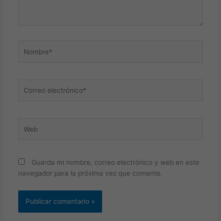
Nombre*
Correo
electrónico*
Web
Guarda mi nombre, correo electrónico y web en este
navegador para la próxima vez que comente.