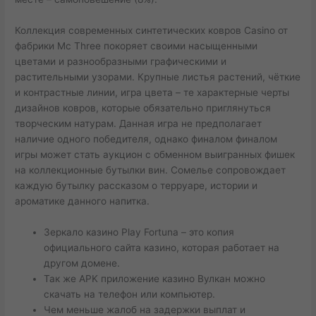
Коллекция современных синтетических ковров Casino от
фабрики Mc Three покоряет своими насыщенными
цветами и разнообразными графическими и
растительными узорами. Крупные листья растений, чёткие
и контрастные линии, игра цвета – те характерные черты
дизайнов ковров, которые обязательно приглянуться
творческим натурам. Данная игра не предполагает
наличие одного победителя, однако финалом финалом
игры может стать аукцион с обменном выигранных фишек
на коллекционные бутылки вин. Сомелье сопровождает
каждую бутылку рассказом о терруаре, истории и
ароматике данного напитка.
Зеркало казино Play Fortuna – это копия
официального сайта казино, которая работает на
другом домене.
Так же APK приложение казино Вулкан можно
скачать на телефон или компьютер.
Чем меньше жалоб на задержки выплат и