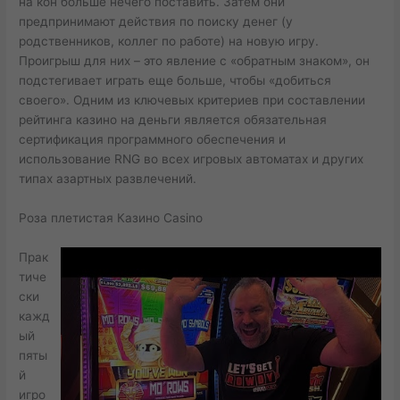
на кон больше нечего поставить. Затем они
предпринимают действия по поиску денег (у
родственников, коллег по работе) на новую игру.
Проигрыш для них – это явление с «обратным знаком», он
подстегивает играть еще больше, чтобы «добиться
своего». Одним из ключевых критериев при составлении
рейтинга казино на деньги является обязательная
сертификация программного обеспечения и
использование RNG во всех игровых автоматах и других
типах азартных развлечений.
Роза плетистая Казино Casino
Прак
тиче
ски
кажд
ый
пяты
й
игро