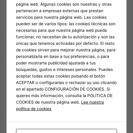
Соответственно, нам понятна тяга людей к здоровой доле
página web. Algunas cookies son nuestras y otras
азарта и риска. Но мы предпочитаем избегать многих
pertenecen a empresas externas que prestan
вышеозначенных неприятностей и ниже объясним, почему
servicios para nuestra página web. Las cookies
выбрали именно ставки на спорт. Сайты нелегальных
pueden ser de varios tipos: las cookies técnicas son
игорных компаний тщательно отслеживаются и
necesarias para que nuestra página web pueda
блокируются Федеральной налоговой службой и
funcionar, no necesitan de tu autorización y son las
Роскомнадзором. В Реестре запрещенных сайтов только
únicas que tenemos activadas por defecto. El resto
по тематике казино числятся тысячи заблокированных
de cookies sirven para mejorar nuestra página, para
доменных имен. Нарушителей это пока не очень
personalizarla en base a tus preferencias, o para
останавливает, и после блокировки ресурса они
poder mostrarte publicidad ajustada a tus
открывают новые «зеркала» сайтов онлайн-казино (т. е.
búsquedas, gustos e intereses personales. Puedes
точные копии). Однако находить их становится все
aceptar todas estas cookies pulsando el botón
труднее, ведь по требованию закона поисковые системы
ACEPTAR o configurarlas o rechazar su uso clicando
не должны показывать соответствующие ресурсы в
en el apartado CONFIGURACIÓN DE COOKIES. Si
результатах поиска.
quieres más información, consulta la POLÍTICA DE
COOKIES de nuestra página web.
Lee nuestra
Казино не несёт ответственности за деньги,
política de cookies
драгоценности и иные ценности, находящиеся в одежде,
сданной в гардероб. Забытые посетителями вещи
регистрируются и хранятся Казино в соответствии с