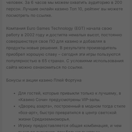
человек. За 6 часов мы можем охватить аудиторию в 200
персон. Лучшие онлайн казино Топ 10, рейтинг вы можете
посмотреть по ссылке.
Компания Euro Games Technology (EGT) начала свою
работу в 2002 году и достигла немалых высот, постоянно
совершенствуя свое ПО для казино и добавляя в
продукты новые решения. В результате производитель
приобрел хорошую славу – сегодня эти игры пользуются
популярностью в 65 странах. С условиями использования
сайта можно ознакомиться по ссылке.
Бонусы и акции казино Плей Фортуна
Для гостей, которые привыкли только к лучшему, в
«Казино Сочи» предусмотрены VIP-залы.
«Дворец азарта», построенный в модном тогда стиле
«боз-арт», быстро превратился в центр светской
жизни Средиземноморья.
Игроку предоставляется общая комбинация, и чем
выше ее значение, тем больше выигрыш.