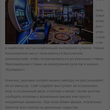
,
поль
зоват
елям
дост
упна
стати
стик
а наиболее частых комбинаций выпадений кубиков. Новые
пользователи могут пользоваться бесплатной
демоверсией, чтобы потренироваться до реальных ставок.
Максимальная ставка на электронной рулетке в казино
«Бумеранг».
Конечно, реклама онлайн-казино никогда не рассказывает
об их минусах. Сайт Legalbet выступает за осознанную
игру и осознанный риск, а потому считает своим долгом
сообщить игрокам о возможных рисках или просто
неприятных моментах. При этом обмен фишек, платёжных
билетов или слипов на денежные средства