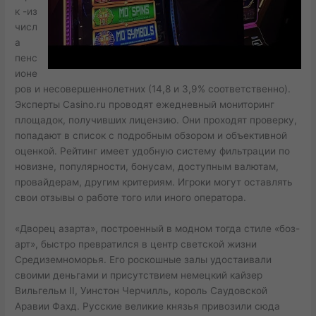
к -из
числ
а
пенс
ионе
ров и несовершеннолетних (14,8 и 3,9% соответственно).
Эксперты Casino.ru проводят ежедневный мониторинг
площадок, получивших лицензию. Они проходят проверку,
попадают в список с подробным обзором и объективной
оценкой. Рейтинг имеет удобную систему фильтрации по
новизне, популярности, бонусам, доступным валютам,
провайдерам, другим критериям. Игроки могут оставлять
свои отзывы о работе того или иного оператора.
«Дворец азарта», построенный в модном тогда стиле «боз-
арт», быстро превратился в центр светской жизни
Средиземноморья. Его роскошные залы удостаивали
своими деньгами и присутствием немецкий кайзер
Вильгельм II, Уинстон Черчилль, король Саудовской
Аравии Фахд. Русские великие князья привозили сюда