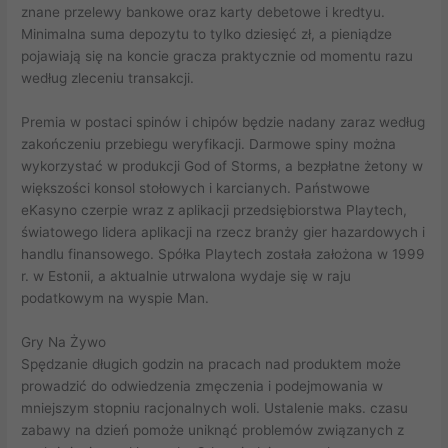
znane przelewy bankowe oraz karty debetowe i kredtyu.
Minimalna suma depozytu to tylko dziesięć zł, a pieniądze
pojawiają się na koncie gracza praktycznie od momentu razu
według zleceniu transakcji.
Premia w postaci spinów i chipów będzie nadany zaraz według
zakończeniu przebiegu weryfikacji. Darmowe spiny można
wykorzystać w produkcji God of Storms, a bezpłatne żetony w
większości konsol stołowych i karcianych. Państwowe
eKasyno czerpie wraz z aplikacji przedsiębiorstwa Playtech,
światowego lidera aplikacji na rzecz branży gier hazardowych i
handlu finansowego. Spółka Playtech została założona w 1999
r. w Estonii, a aktualnie utrwalona wydaje się w raju
podatkowym na wyspie Man.
Gry Na Żywo
Spędzanie długich godzin na pracach nad produktem może
prowadzić do odwiedzenia zmęczenia i podejmowania w
mniejszym stopniu racjonalnych woli. Ustalenie maks. czasu
zabawy na dzień pomoże uniknąć problemów związanych z