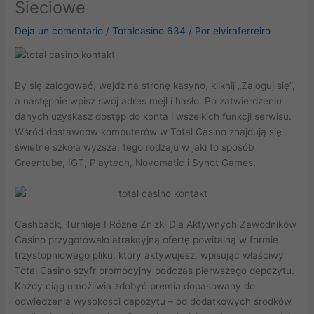
Sieciowe
Deja un comentario
/
Totalcasino 634
/ Por
elviraferreiro
By się zalogować, wejdź na stronę kasyno, kliknij „Zaloguj się”,
a następnie wpisz swój adres mejl i hasło. Po zatwierdzeniu
danych uzyskasz dostęp do konta i wszelkich funkcji serwisu.
Wśród dostawców komputerów w Total Casino znajdują się
świetne szkoła wyższa, tego rodzaju w jaki to sposób
Greentube, IGT, Playtech, Novomatic i Synot Games.
Cashback, Turnieje I Różne Zniżki Dla Aktywnych Zawodników
Casino przygotowało atrakcyjną ofertę powitalną w formie
trzystopniowego pliku, który aktywujesz, wpisując właściwy
Total Casino szyfr promocyjny podczas pierwszego depozytu.
Każdy ciąg umożliwia zdobyć premia dopasowany do
odwiedzenia wysokości depozytu – od dodatkowych środków