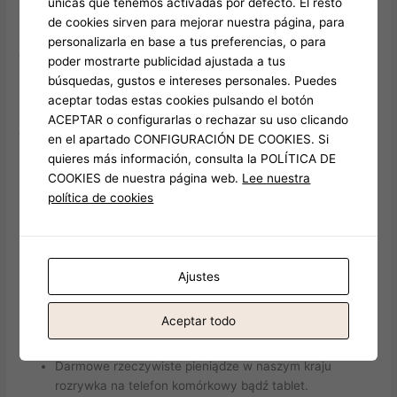
únicas que tenemos activadas por defecto. El resto
zalogowaniu zobaczy przypomnienie o poczynieniu pełnej
de cookies sirven para mejorar nuestra página, para
aktywacji konta, a do owego niezbędne wydaje się przesłanie
personalizarla en base a tus preferencias, o para
obu witryn www dowodu osobistego. Zdjęcia dokument należy
poder mostrarte publicidad ajustada a tus
wgrać w zakładce Swoje konto → Zweryfikuj rachunek
búsquedas, gustos e intereses personales. Puedes
rozliczeniowy. Jak Się Zarejestrować w Total Casino nie
aceptar todas estas cookies pulsando el botón
zaakceptować jest trudna, jednak domaga się podania pełnych
ACEPTAR o configurarlas o rechazar su uso clicando
danych, wyrażenia zgód i kilku oświadczeń.
en el apartado CONFIGURACIÓN DE COOKIES. Si
quieres más información, consulta la POLÍTICA DE
Warto zwrócić uwagę na automaty spośród wysokim
COOKIES de nuestra página web.
Lee nuestra
RTP, które mogą zwiększyć możliwości na wygraną.
política de cookies
Zwiększa jest to szansę na skorzystanie spośród
atrakcyjnych ogłoszeń, które mogą poprawić wyniki
zabawy.
Dzięki niemu możesz sprawdzić pewne tytuły bez
Ajustes
ryzyka, poznać maksymy, pobawić się mechaniką.
Ten slot odnajdziecie na własnej witrynie, identycznie
Aceptar todo
jakim sposobem Jackpot Bells, na którym najczęściej
padają główne wygrane.
Darmowe rzeczywiste pieniądze w naszym kraju
rozrywka na telefon komórkowy bądź tablet.