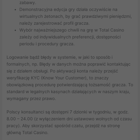
zabawy.
Demonstracyjna edycja gry działa oczywiście na
wirtualnych żetonach, by grać prawdziwymi pieniędzmi,
należy zarejestrować profil gracza.
Wybór najważniejszego chwili na grę w Total Casino
zależy od indywidualnych preferencji, dostępności
periodu i procedury gracza.
Logowanie bądź błędy w systemie, w jaki to sposób i
formalnych, np. Błędy w danych można poprawić kontaktując
się z działem obsługi. Po aktywacji konta należy przejść
weryfikację KYC (Know Your Customer), to znaczy
obowiązkową procedurę potwierdzającą tożsamość gracza. To
standard w legalnych kasynach działających w naszym kraju,
wymagany przez prawo.
Polscy konsultanci są dostępni 7 dzionki w tygodniu, w godz.
8.00 – 24.00 (z wyłączeniem dni ustawowo wolnych od czasu
pracy). Aby skorzystać spośród czatu, przejdź na stronę
główną Total Casino.