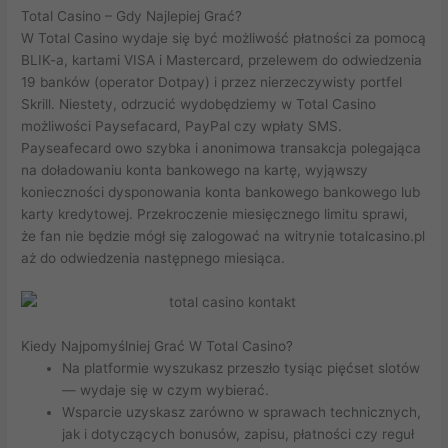
Total Casino – Gdy Najlepiej Grać?
W Total Casino wydaje się być możliwość płatności za pomocą
BLIK-a, kartami VISA i Mastercard, przelewem do odwiedzenia
19 banków (operator Dotpay) i przez nierzeczywisty portfel
Skrill. Niestety, odrzucić wydobędziemy w Total Casino
możliwości Paysefacard, PayPal czy wpłaty SMS.
Payseafecard owo szybka i anonimowa transakcja polegająca
na doładowaniu konta bankowego na kartę, wyjąwszy
konieczności dysponowania konta bankowego bankowego lub
karty kredytowej. Przekroczenie miesięcznego limitu sprawi,
że fan nie będzie mógł się zalogować na witrynie totalcasino.pl
aż do odwiedzenia następnego miesiąca.
Kiedy Najpomyślniej Grać W Total Casino?
Na platformie wyszukasz przeszło tysiąc pięćset slotów
— wydaje się w czym wybierać.
Wsparcie uzyskasz zarówno w sprawach technicznych,
jak i dotyczących bonusów, zapisu, płatności czy reguł