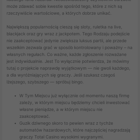
może zdawać sobie kwestie spośród tego, które z nich są
rzeczywiście wartościowe, a których dobrze unikać.
Największą popularnością cieszą się sloty, ruletka na live,
blackjack oraz gry wraz z jackpotem. Tego Rodzaju podejście
nie zaakceptować jedynie zwiększa luksus partii, ale przede
wszelkim zezwala grać w sposób kontrolowany i poważny – na
własnych regułach. Co ważne, każde zgłoszenie rozważane
jest indywidualnie. Jest To wyłącznie potwierdza, że mówimy
tutaj o projekcie naprawdę wyjątkowym — nie gwoli każdego,
a dla wyróżniających się graczy. Jeśli szukasz czegoś
lżejszego, szybszego — spróbuj bingo.
W Tym Miejscu już wyłącznie od momentu naszą firmę
zależy, w którym miejscu będziemy chcieli inwestować
własne pieniądze, a w którym miejscu nie
zaakceptować.
Guzik dziwnego skoro to pewien wraz z tychże
automatów hazardowych, które najczęściej nagradzają
graczy Total Casino wysokimi wygranymi.