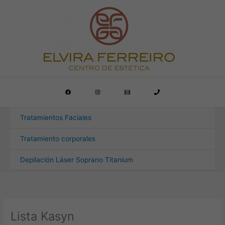
Ir
al
contenido
Tratamientos Faciales
Tratamiento corporales
Depilación Láser Soprano Titanium
Lista Kasyn