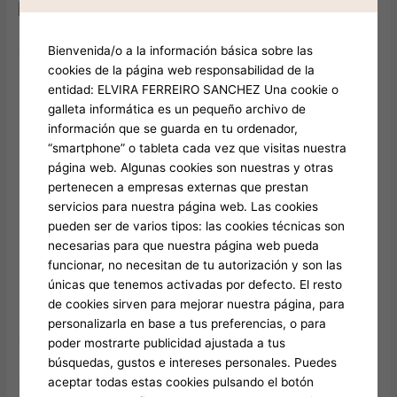
Bienvenida/o a la información básica sobre las
Czy Oferujecie Wsparcie?
cookies de la página web responsabilidad de la
Połączenie mailowy owo sposób na szersze opisanie
entidad: ELVIRA FERREIRO SANCHEZ Una cookie o
swojej sprawy, a z adresu zamieszkamia
galleta informática es un pequeño archivo de
korespondencyjnego należy korzystać tylko w
información que se guarda en tu ordenador,
ostateczności.
“smartphone” o tableta cada vez que visitas nuestra
Prosimy o odpowiedzialną grę, a jeśli zauważysz
página web. Algunas cookies son nuestras y otras
negatywny wpływ hazardu na swoje życie, szukaj
pertenecen a empresas externas que prestan
obsługi.
servicios para nuestra página web. Las cookies
Można w tych propozycji zagarnąć bezpłatne spiny na
pueden ser de varios tipos: las cookies técnicas son
premierową grę.
necesarias para que nuestra página web pueda
Porządnie też sprawdzić, bądź kursy u faceta nie
funcionar, no necesitan de tu autorización y son las
zaakceptować są na jak dzień niższe, co sprawia, że
únicas que tenemos activadas por defecto. El resto
obstawianie tak bądź siak nie wydaje się w tej
de cookies sirven para mejorar nuestra página, para
przypadku najkorzystniejsze.
personalizarla en base a tus preferencias, o para
Tytułów może odrzucić posiada sporo, to zjawisko — lecz
poder mostrarte publicidad ajustada a tus
nadrabiają jakością. Transmisja działa płynnie, złącze wydaje
búsquedas, gustos e intereses personales. Puedes
się łatwy i przyjemny w obsłudze, więc całość wypada
aceptar todas estas cookies pulsando el botón