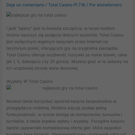
Deja un comentario
/
Total Casino Pl 716
/ Por
elviraferreiro
I jeśli “bębny” jest to kwestia szczęścia, w texas hold’em
można nauczyć się podjęcia dobrych wyborów. Total Casino
jest wyłącznym legalnym kasynem przez internet na
terytorium polski, oferującym gry na oryginalne pieniądze.
Total Casino oferuje możliwość rozrywki za niskie stawki, takie
jak 1, 5, dziesięciu czy 25 groszy. Możesz grać w te zabawy na
ich urzędowej stronie www domowej.
Wypłaty W Total Casino
Możesz także korzystać spośród kasyna bezpośrednio w
przeglądarce mobilnej. Mobilna edycja podaje pełną
funkcjonalność, w tymże dostęp do komputerów, bonusów i
turniejów, a także prędkie wpłaty i wypłaty. Porządne kasyno
będzie zapewniało kompleksową ofertę gier, która zaspokoi
każdego fana hazardu. Niedoświadczony użytkownik odrzucić