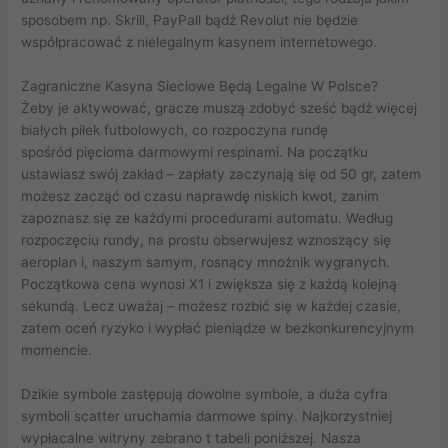
sposobem np. Skrill, PayPall bądź Revolut nie będzie
współpracować z nielegalnym kasynem internetowego.
Zagraniczne Kasyna Sieciowe Będą Legalne W Polsce?
Żeby je aktywować, gracze muszą zdobyć sześć bądź więcej
białych piłek futbolowych, co rozpoczyna rundę
spośród pięcioma darmowymi respinami. Na początku
ustawiasz swój zakład – zapłaty zaczynają się od 50 gr, zatem
możesz zacząć od czasu naprawdę niskich kwot, zanim
zapoznasz się ze każdymi procedurami automatu. Według
rozpoczęciu rundy, na prostu obserwujesz wznoszący się
aeroplan i, naszym samym, rosnący mnożnik wygranych.
Początkowa cena wynosi X1 i zwiększa się z każdą kolejną
sekundą. Lecz uważaj – możesz rozbić się w każdej czasie,
zatem oceń ryzyko i wypłać pieniądze w bezkonkurencyjnym
momencie.
Dzikie symbole zastępują dowolne symbole, a duża cyfra
symboli scatter uruchamia darmowe spiny. Najkorzystniej
wypłacalne witryny zebrano t tabeli poniższej. Nasza