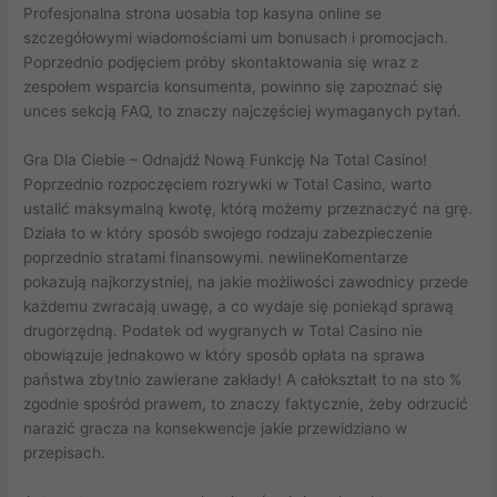
Profesjonalna strona uosabia top kasyna online se
szczegółowymi wiadomościami um bonusach i promocjach.
Poprzednio podjęciem próby skontaktowania się wraz z
zespołem wsparcia konsumenta, powinno się zapoznać się
unces sekcją FAQ, to znaczy najczęściej wymaganych pytań.
Gra Dla Ciebie – Odnajdź Nową Funkcję Na Total Casino!
Poprzednio rozpoczęciem rozrywki w Total Casino, warto
ustalić maksymalną kwotę, którą możemy przeznaczyć na grę.
Działa to w który sposób swojego rodzaju zabezpieczenie
poprzednio stratami finansowymi. newlineKomentarze
pokazują najkorzystniej, na jakie możliwości zawodnicy przede
każdemu zwracają uwagę, a co wydaje się poniekąd sprawą
drugorzędną. Podatek od wygranych w Total Casino nie
obowiązuje jednakowo w który sposób opłata na sprawa
państwa zbytnio zawierane zakłady! A całokształt to na sto %
zgodnie spośród prawem, to znaczy faktycznie, żeby odrzucić
narazić gracza na konsekwencje jakie przewidziano w
przepisach.