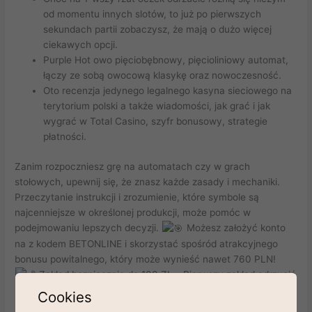
od momentu innych slotów, to już po pierwszych
sekundach partii zobaczysz, że mają o dużo więcej
ciekawych opcji.
Purple Hot owo pięciobębnowy, pięcioliniowy automat,
łączy ze sobą owocową klasykę oraz nowoczesność.
Oto recenzja jedynego legalnego kasyna sieciowego na
terytorium polski a także wiadomości, jak grać i jak
wygrać w Total Casino, szyfr bonusowy, strategie
płatności.
Zanim rozpoczniesz grę na automatach czy w grach
stołowych, upewnij się, że znasz każde zasady i mechaniki.
Przeczytanie instrukcji i zrozumienie, które symbole są
najcenniejsze w określonej produkcji, może pomóc w
podejmowaniu lepszych decyzji.
Możesz założyć konto
na z kodem BETONLINE i skorzystać spośród atrakcyjnego
bonusu powitalnego, który może wynieść nawet 760 PLN!
Zakład bezpiecznie do 100 ZŁ – Pierwszy zakład odrzucić
ma obowiązek być stresujący!
Cookies