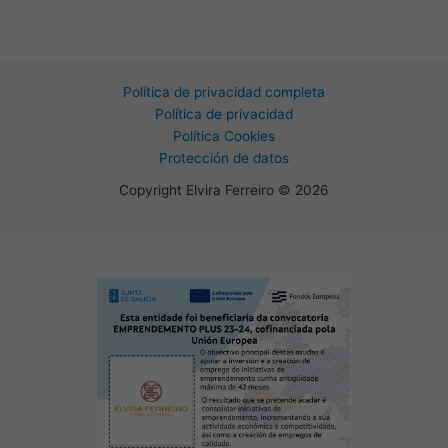
Política de privacidad completa
Política de privacidad
Política Cookies
Protección de datos
Copyright Elvira Ferreiro © 2026