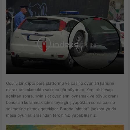
Ödüllü bir kripto para platformu ve casino oyunları karışımı
olarak tanımlamakta sakınca görmüyorum. Yeni bir hesap
açtıktan sonra, 1win slot oyunlarını oynamak ve büyük oranlı
bonusları kullanmak için siteye giriş yaptıktan sonra casino
sekmesine gitmek gerekiyor. Burada “slotlar”, jackpot ya da
masa oyunları arasından tercihinizi yapabilirsiniz.