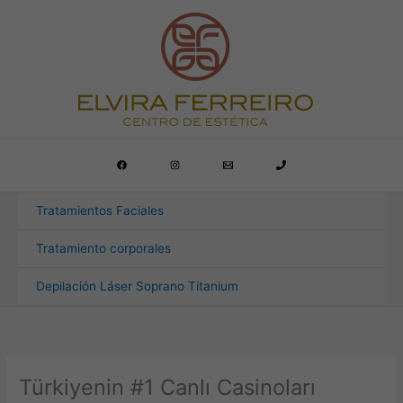
Ir
al
contenido
Tratamientos Faciales
Tratamiento corporales
Depilación Láser Soprano Titanium
Türkiyenin #1 Canlı Casinoları