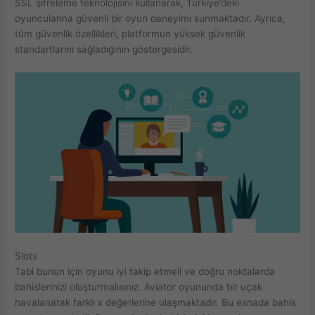
SSL şifreleme teknolojisini kullanarak, Türkiye’deki
oyuncularına güvenli bir oyun deneyimi sunmaktadır. Ayrıca,
tüm güvenlik özellikleri, platformun yüksek güvenlik
standartlarını sağladığının göstergesidir.
Slots
Tabi bunun için oyunu iyi takip etmeli ve doğru noktalarda
bahislerinizi oluşturmalısınız. Aviator oyununda bir uçak
havalanarak farklı x değerlerine ulaşmaktadır. Bu esnada bahis