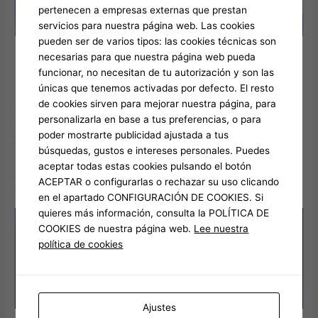
pertenecen a empresas externas que prestan
servicios para nuestra página web. Las cookies
pueden ser de varios tipos: las cookies técnicas son
necesarias para que nuestra página web pueda
Daha sonradan yapacağınız giriş işlemlerini bu güncel adresler
funcionar, no necesitan de tu autorización y son las
üzerinden yaparak giriş sorunlarını ortadan kaldırabilirsiniz.
únicas que tenemos activadas por defecto. El resto
Mobil Canlı Casino kulağa sadece oyun oynamak olarak
de cookies sirven para mejorar nuestra página, para
gelebilir ama cep telefonu ve tabletler ile oyun oynamaktan
personalizarla en base a tus preferencias, o para
çok daha fazlasını gerçekleştirebilirsiniz. Hatta artık cep
poder mostrarte publicidad ajustada a tus
telefonunuz ile müşteri hizmetlerine bağlanarak ister chat ister
búsquedas, gustos e intereses personales. Puedes
mail ile temas kurabilirsiniz. Eğlencesine oyun modununda
aceptar todas estas cookies pulsando el botón
bulunduğu mobil canlı casino sitelerinde sanal para ile de
ACEPTAR o configurarlas o rechazar su uso clicando
oyunlar oynayabilirsiniz.
en el apartado CONFIGURACIÓN DE COOKIES. Si
quieres más información, consulta la POLÍTICA DE
COOKIES de nuestra página web.
Lee nuestra
política de cookies
Ajustes