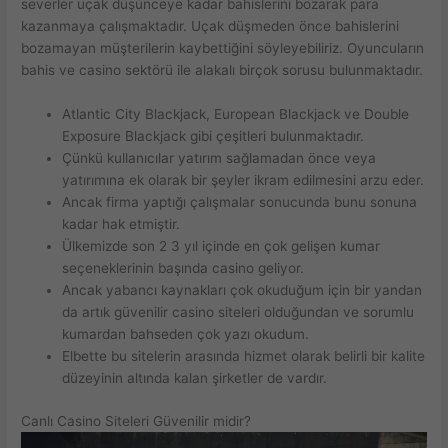
severler uçak düşünceye kadar bahislerini bozarak para
kazanmaya çalışmaktadır. Uçak düşmeden önce bahislerini
bozamayan müşterilerin kaybettiğini söyleyebiliriz. Oyuncuların
bahis ve casino sektörü ile alakalı birçok sorusu bulunmaktadır.
Atlantic City Blackjack, European Blackjack ve Double
Exposure Blackjack gibi çeşitleri bulunmaktadır.
Çünkü kullanıcılar yatırım sağlamadan önce veya
yatırımına ek olarak bir şeyler ikram edilmesini arzu eder.
Ancak firma yaptığı çalışmalar sonucunda bunu sonuna
kadar hak etmiştir.
Ülkemizde son 2 3 yıl içinde en çok gelişen kumar
seçeneklerinin başında casino geliyor.
Ancak yabancı kaynakları çok okuduğum için bir yandan
da artık güvenilir casino siteleri olduğundan ve sorumlu
kumardan bahseden çok yazı okudum.
Elbette bu sitelerin arasında hizmet olarak belirli bir kalite
düzeyinin altında kalan şirketler de vardır.
Canlı Casino Siteleri Güvenilir midir?