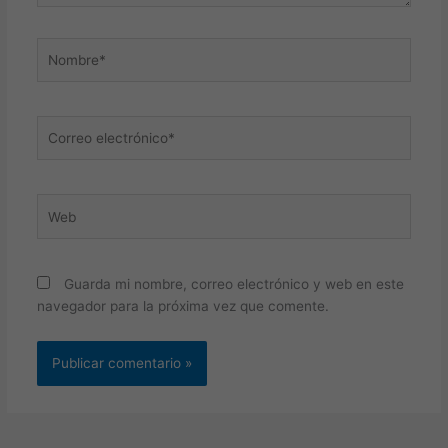
Nombre*
Correo
electrónico*
Web
Guarda mi nombre, correo electrónico y web en este
navegador para la próxima vez que comente.