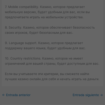
7. Mobile compatibility. Казино, которое предлагает
мобильную версию, будет удобным для вас, если вы
предпочитаете играть на мобильном устройстве.
8. Security. Казино, которое обеспечивает безопасность
своих игроков, будет безопасным для вас.
9. Language support. Казино, которое предлагает
поддержку вашего языка, будет удобным для вас.
10. Country restrictions. Казино, которое не имеет
ограничений для вашей страны, будет доступным для вас.
Если вы учитываете эти критерии, вы сможете найти
лучшее казино онлайн для себя и начать играть на деньги.
←
Entrada anterior
Entrada siguiente
→