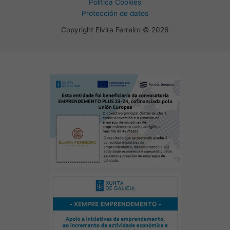
Política Cookies
Protección de datos
Copyright Elvira Ferreiro © 2026