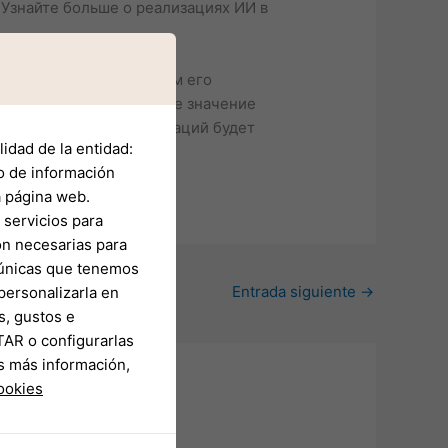
Узнайте больше о реализациях ИИ в
моральным последствиям его
улах ИИ имеют решающее значение
 обновления этих инноваций будет
idad de la entidad:
o de información
a página web.
servicios para
on necesarias para
s únicas que tenemos
Entrada siguiente
→
personalizarla en
s, gustos e
TAR o configurarlas
s más información,
cookies