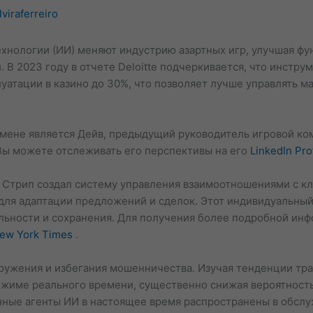
lviraferreiro
хнологии (ИИ) меняют индустрию азартных игр, улучшая фун
 В 2023 году в отчете Deloitte подчеркивается, что инстру
уатации в казино до 30%, что позволяет лучше управлять 
смене является Дейв, предыдущий руководитель игровой ко
 Вы можете отслеживать его перспективы на его
LinkedIn Pro
ас Стрип создал систему управления взаимоотношениями с к
для адаптации предложений и сделок. Этот индивидуальный
яльности и сохранения. Для получения более подробной ин
ew York Times
.
ружения и избегания мошенничества. Изучая тенденции тра
ежиме реального времени, существенно снижая вероятност
анные агенты ИИ в настоящее время распространены в обслу