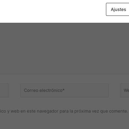
será publicada.
Los campos obligatorios están marcados con
*
Ajustes
Correo
Web
electrónico*
ico y web en este navegador para la próxima vez que comente.