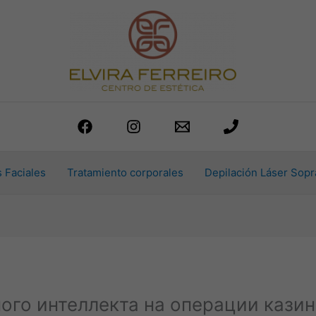
 Faciales
Tratamiento corporales
Depilación Láser Sopr
ого интеллекта на операции кази