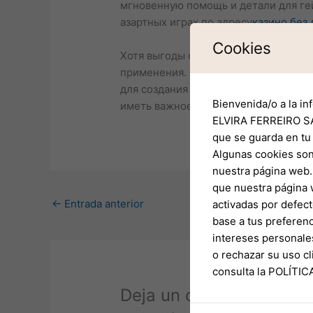
мгновенную помощь и детали для ге
азартных играх по адресу
казино без 
Cookies
Хотя выгоды от ИИ являются сущест
применения. Обеспечение конфиден
для создания доверия с геймерами.
Bienvenida/o a la in
иметь важное значение как для мене
ELVIRA FERREIRO SA
que se guarda en tu
Algunas cookies son
nuestra página web. 
que nuestra página 
←
Entrada anterior
activadas por defect
base a tus preferenc
intereses personale
o rechazar su uso 
consulta la POLÍTI
Deja un comentario