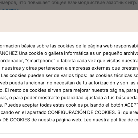
ймеров, что повышает общее взаимодействие азартных игр. 
депозита
.
венными, игровые заведения также должны противостоять 
циальности контента и поддержание прозрачности в форм
 Поскольку поле продолжает прогрессировать, продолжение
formación básica sobre las cookies de la página web responsabil
джеров, так и для игроков.
NCHEZ Una cookie o galleta informática es un pequeño archiv
 ordenador, “smartphone” o tableta cada vez que visitas nuestr
 nuestras y otras pertenecen a empresas externas que prestan 
Las cookies pueden ser de varios tipos: las cookies técnicas s
web pueda funcionar, no necesitan de tu autorización y son la
o. El resto de cookies sirven para mejorar nuestra página, para 
ias, o para poder mostrarte publicidad ajustada a tus búsqueda
s. Puedes aceptar todas estas cookies pulsando el botón ACEP
clicando en el apartado CONFIGURACIÓN DE COOKIES. Si quiere
CA DE COOKIES de nuestra página web.
Lee nuestra política de 