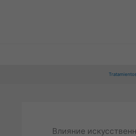
Ir
al
contenido
Tratamientos
Влияние искусственн