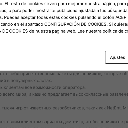
o. El resto de cookies sirven para mejorar nuestra página, para 
ре «Золотой гусь» – знаковом месте для криминальной инду
ias, o para poder mostrarte publicidad ajustada a tus búsqueda
ким направлением работы казино, адресуются в службу помо
s. Puedes aceptar todas estas cookies pulsando el botón ACEP
clicando en el apartado CONFIGURACIÓN DE COOKIES. Si quiere
CA DE COOKIES de nuestra página web.
Lee nuestra política de 
ен при поддержке интенсивного рекламного продвижения. 
Мы предлагаем различные каналы связи с нашими клиентами,
 контент, не предназначенный для лиц младше 18 лет. В ц
Ajustes
.
т в себя приветственные пакеты для новичков, которые об
ий в популярных слотах.
ть клиентам все возможности оператора.
всего мира, и казино предлагает высококлассные развлечен
тысяч игр от известных разработчиков, таких как NetEnt, Mic
ает своим клиентам варианты демо-игр, чтобы новички не р