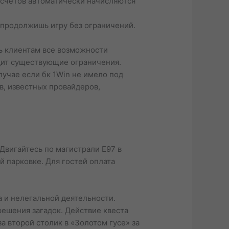
 счетов автоматически начисляются
 продолжишь игру без ограничений.
ть клиентам все возможности
дит существующие ограничения.
лучае если бк 1Win не имело под
в, известных провайдеров,
Двигайтесь по магистрали Е97 в
 парковке. Для гостей оплата
а и нелегальной деятельности.
решения загадок. Действие квеста
а второй столик в «Золотом гусе» за