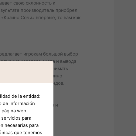
ывает свою склонность к
езультате производитель приобрел
 «Казино Сочи» впервые, то вам как
 предлагает игрокам большой выбор
полнения игрового счета и вывода
озволяет оператору принимать
ые лотереи. В 1XBet казино
и крупных денежных фондов.
idad de la entidad:
o de información
 электронных кошельков и
a página web.
servicios para
on necesarias para
и уже через минут.
s únicas que tenemos