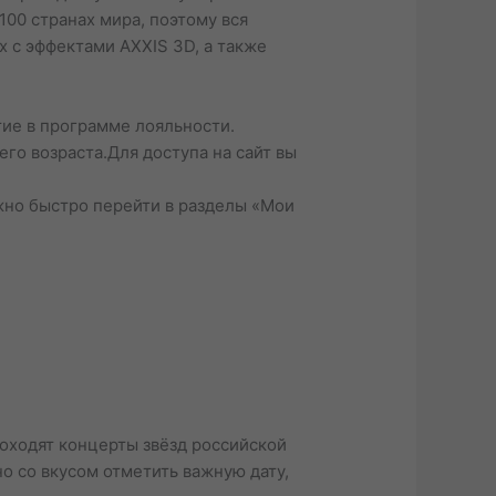
100 странах мира, поэтому вся
х с эффектами AXXIS 3D, а также
тие в программе лояльности.
о возраста.Для доступа на сайт вы
жно быстро перейти в разделы «Мои
роходят концерты звёзд российской
о со вкусом отметить важную дату,