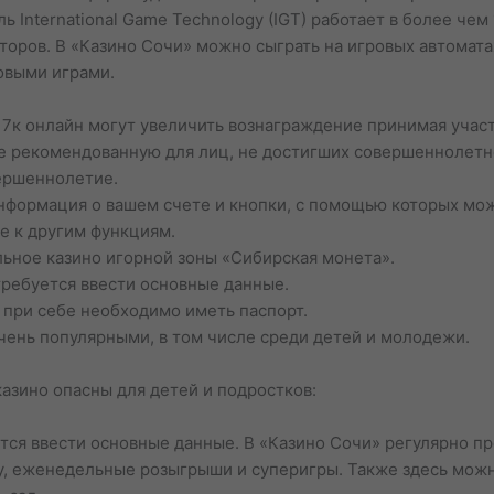
International Game Technology (IGT) работает в более чем 
торов. В «Казино Сочи» можно сыграть на игровых автомата
овыми играми.
 7к онлайн могут увеличить вознаграждение принимая учас
 рекомендованную для лиц, не достигших совершеннолетнег
ершеннолетие.
информация о вашем счете и кнопки, с помощью которых мо
е к другим функциям.
альное казино игорной зоны «Сибирская монета».
требуется ввести основные данные.
при себе необходимо иметь паспорт.
очень популярными, в том числе среди детей и молодежи.
азино опасны для детей и подростков:
ется ввести основные данные. В «Казино Сочи» регулярно п
у, еженедельные розыгрыши и суперигры. Также здесь можн