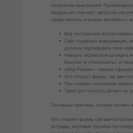
получение выигрышей. Производитель 
продукция отвечает запросам регуля
представлены игровые автоматы с н
Все постоянные игроки казино
Сайт содержит информацию, не
должны подтвердить свое сов
Наверху экрана всегда видна 
бонусы» и «Пополнить», а такж
«Altai Palace» – первое офици
Это откроет форму, где вам по
При первом посещении казино 
Такая доступность делает их 
Основные причины, почему онлайн-к
Это откроет форму, где вам потребу
эстрады, мировые турниры по покер