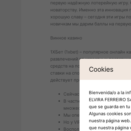
первую надёжную лотерейную игру. С
новаторству. Именно эта инновация 
хорошую славу – сегодня эти игры по
новичкам мы дарим баллы на первую 
Винное казино
1ХБет (1xbet) – популярное онлайн 
развлечений от известных поставщик
средств на портале поддерживаются
Cookies
ставки на спорт и предлагать своим
действует продуманная программа л
Bienvenida/o a la in
Сейчас клуб имеет многотысяч
ELVIRA FERREIRO SA
В частности, пополнить счет
que se guarda en tu
множества систем банковских
Algunas cookies son
Мы оперативно решаем все воп
nuestra página web. 
Но у VIP-клиентов есть возмо
que nuestra página 
Воспользоваться всеми услуга