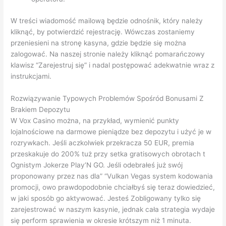
W treści wiadomość mailową będzie odnośnik, który należy
kliknąć, by potwierdzić rejestrację. Wówczas zostaniemy
przeniesieni na stronę kasyna, gdzie będzie się można
zalogować. Na naszej stronie należy kliknąć pomarańczowy
klawisz “Zarejestruj się” i nadal postępować adekwatnie wraz z
instrukcjami.
Rozwiązywanie Typowych Problemów Spośród Bonusami Z
Brakiem Depozytu
W Vox Casino można, na przykład, wymienić punkty
lojalnościowe na darmowe pieniądze bez depozytu i użyć je w
rozrywkach. Jeśli aczkolwiek przekracza 50 EUR, premia
przeskakuje do 200% tuż przy setka gratisowych obrotach t
Ognistym Jokerze Play’N GO. Jeśli odebrałeś już swój
proponowany przez nas dla” “Vulkan Vegas system kodowania
promocji, owo prawdopodobnie chciałbyś się teraz dowiedzieć,
w jaki sposób go aktywować. Jesteś Zobligowany tylko się
zarejestrować w naszym kasynie, jednak cała strategia wydaje
się perform sprawienia w okresie krótszym niż 1 minuta.