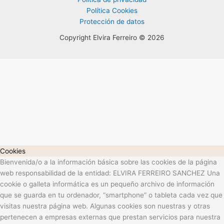
Política Cookies
Protección de datos
Copyright Elvira Ferreiro © 2026
Cookies
Bienvenida/o a la información básica sobre las cookies de la página
web responsabilidad de la entidad: ELVIRA FERREIRO SANCHEZ Una
cookie o galleta informática es un pequeño archivo de información
que se guarda en tu ordenador, “smartphone” o tableta cada vez que
visitas nuestra página web. Algunas cookies son nuestras y otras
pertenecen a empresas externas que prestan servicios para nuestra