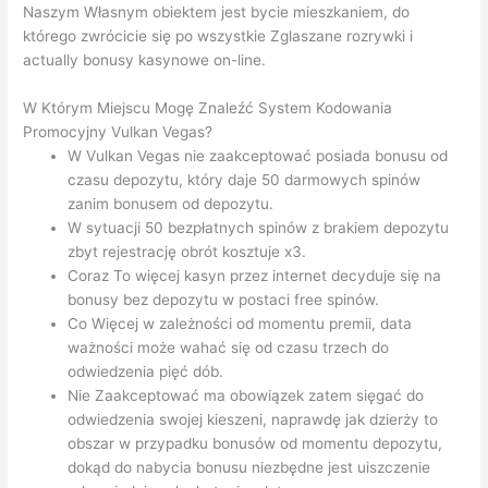
Naszym Własnym obiektem jest bycie mieszkaniem, do
którego zwrócicie się po wszystkie Zglaszane rozrywki i
actually bonusy kasynowe on-line.
W Którym Miejscu Mogę Znaleźć System Kodowania
Promocyjny Vulkan Vegas?
W Vulkan Vegas nie zaakceptować posiada bonusu od
czasu depozytu, który daje 50 darmowych spinów
zanim bonusem od depozytu.
W sytuacji 50 bezpłatnych spinów z brakiem depozytu
zbyt rejestrację obrót kosztuje x3.
Coraz To więcej kasyn przez internet decyduje się na
bonusy bez depozytu w postaci free spinów.
Co Więcej w zależności od momentu premii, data
ważności może wahać się od czasu trzech do
odwiedzenia pięć dób.
Nie Zaakceptować ma obowiązek zatem sięgać do
odwiedzenia swojej kieszeni, naprawdę jak dzierży to
obszar w przypadku bonusów od momentu depozytu,
dokąd do nabycia bonusu niezbędne jest uiszczenie