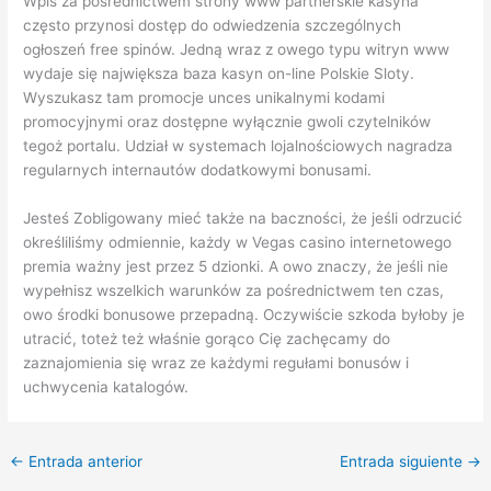
Wpis za pośrednictwem strony www partnerskie kasyna
często przynosi dostęp do odwiedzenia szczególnych
ogłoszeń free spinów. Jedną wraz z owego typu witryn www
wydaje się największa baza kasyn on-line Polskie Sloty.
Wyszukasz tam promocje unces unikalnymi kodami
promocyjnymi oraz dostępne wyłącznie gwoli czytelników
tegoż portalu. Udział w systemach lojalnościowych nagradza
regularnych internautów dodatkowymi bonusami.
Jesteś Zobligowany mieć także na baczności, że jeśli odrzucić
określiliśmy odmiennie, każdy w Vegas casino internetowego
premia ważny jest przez 5 dzionki. A owo znaczy, że jeśli nie
wypełnisz wszelkich warunków za pośrednictwem ten czas,
owo środki bonusowe przepadną. Oczywiście szkoda byłoby je
utracić, toteż też właśnie gorąco Cię zachęcamy do
zaznajomienia się wraz ze każdymi regułami bonusów i
uchwycenia katalogów.
←
Entrada anterior
Entrada siguiente
→