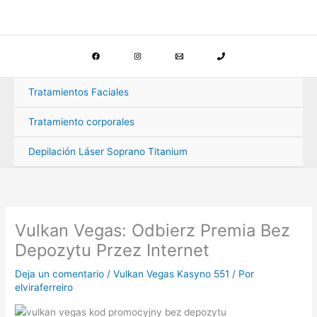
Ir
al
contenido
Tratamientos Faciales
Tratamiento corporales
Depilación Láser Soprano Titanium
Vulkan Vegas: Odbierz Premia Bez
Depozytu Przez Internet
Deja un comentario
/
Vulkan Vegas Kasyno 551
/ Por
elviraferreiro