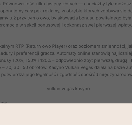
. Równowartość kilku tysięcy złotych — chociażby tyle możesz
roponujemy cały pęk reklamy, w obrębie których zdobywa się d
amy tuż przy tym o owo, by aktywacja bonusu powitalnego była ł
promocję w sekcji bonusowej i dokonasz swej pierwszej wpłaty
kalnym RTP (Return owo Player) oraz poziomem zmienności, j
edury i preferencji gracza. Automaty online stanowią najliczn
onusy 120%, 150% i 120% – odpowiednio zbyt pierwszą, drugą i 
 – 70, 30 i 50 obrotów. Kasyno Vulkan Vegas działa na bazie a
k potwierdza jego legalność i zgodność spośród międzynarodo
rów
stwo lat, jak świadczy o swoim stabilności i zaufaniu, którym 
ao, gracze mogą być pewni, że każde rozrywki są uczciwe, a ic
z dwadzieścia cztery godziny na dobę, 7 dni w tygodniu. Można
ail lub telefon komórkowy. Jedną spośród najważniejszych spra