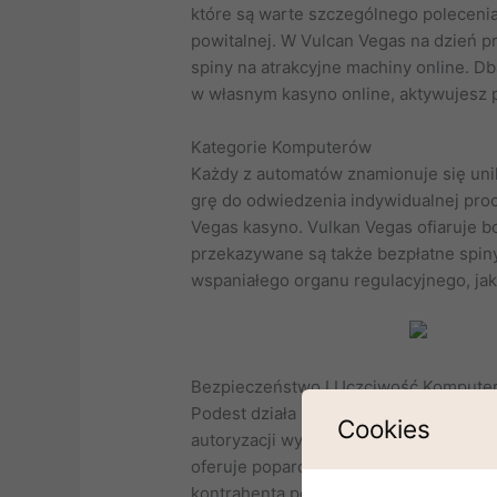
które są warte szczególnego polecenia
powitalnej. W Vulcan Vegas na dzień p
spiny na atrakcyjne machiny online. Db
w własnym kasyno online, aktywujesz 
Kategorie Komputerów
Każdy z automatów znamionuje się uni
grę do odwiedzenia indywidualnej proc
Vegas kasyno. Vulkan Vegas ofiaruje b
przekazywane są także bezpłatne spiny
wspaniałego organu regulacyjnego, ja
Bezpieczeństwo I Uczciwość Kompute
Podest działa na sektorze od czasu mnó
Cookies
autoryzacji wydanej przez rząd Curac
oferuje poparcie dla internautów prze
kontrahenta poprzez on-line chat, e-m