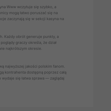
ryna Www wczytuje się szybko, a
wnicy mogą łatwo poruszać się na
cje zaczynają się w sekcji kasyna na
h. Każdy obrót generuje punkty, a
oglądy graczy określa, że dział
wie najkrótszym okresie.
wą najwyższej jakości polskim fanom.
ugą kontrahenta dostępną poprzez całą
 wydaje się łatwa sprawa — zaglądaj