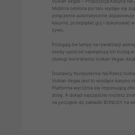
Vulkan Vegas – Propozycja Kasyna Na
Mobilna odsłona portalu wydaje się z
połączenie automatycznie dopasowuje 
kasynie, przeglądać gry i dokonywać w
żywo.
Polegają ów lampy na rywalizacji pomi
osoby spośród największą ich liczbą w
obsługi kontrahenta Vulkan Vegas dzia
Dostawcy Komputerów Na Rzecz Vulka
Vulkan Vegas jest to wiodące kasyno s
Platforma wyróżnia się imponującą ofe
dobę. A dokąd najczęściej możesz zna
na początek do zakładki BONUSY na wł