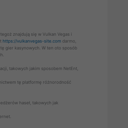
 tegoż znajdują się w Vulkan Vegas i
yt
https://vulkanvegas-site.com
darmo,
rtę gier kasynowych. W ten oto sposób
h.
kacji, takowych jakim sposobem NetEnt,
dnictwem tę platformę różnorodność
nedżerów haseł, takowych jak
ernet.