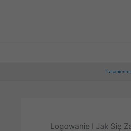
Ir
al
contenido
Tratamientos
Logowanie I Jak Się Z