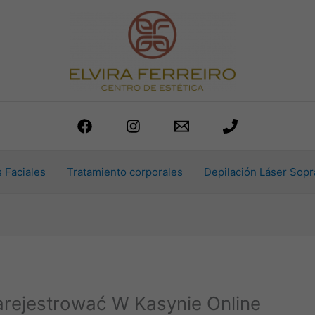
 Faciales
Tratamiento corporales
Depilación Láser Sopr
arejestrować W Kasynie Online