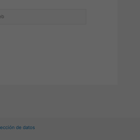
ección de datos