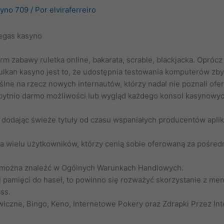
syno 709
/ Por
elviraferreiro
m zabawy ruletka online, bakarata, scrable, blackjacka. Oprócz
ulkan kasyno jest to, że udostępnia testowania komputerów zb
ślne na rzecz nowych internautów, którzy nadal nie poznali ofe
bytnio darmo możliwości lub wygląd każdego konsol kasynowyc
ę, dodając świeże tytuły od czasu wspaniałych producentów apli
a wielu użytkowników, którzy cenią sobie oferowaną za pośre
 można znaleźć w Ogólnych Warunkach Handlowych.
 pamięci do haseł, to powinno się rozważyć skorzystanie z me
ss.
wiczne, Bingo, Keno, Internetowe Pokery oraz Zdrapki Przez Int