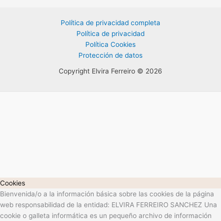
Política de privacidad completa
Política de privacidad
Política Cookies
Protección de datos
Copyright Elvira Ferreiro © 2026
Cookies
Bienvenida/o a la información básica sobre las cookies de la página
web responsabilidad de la entidad: ELVIRA FERREIRO SANCHEZ Una
cookie o galleta informática es un pequeño archivo de información