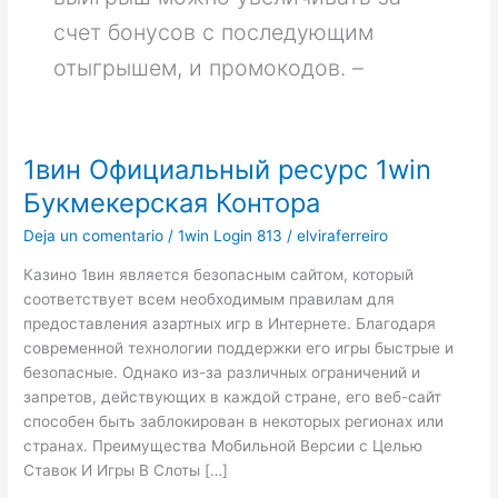
счет бонусов с последующим
отыгрышем, и промокодов. –
1вин Официальный ресурс 1win
1вин
Necesarias
Официальный
Consiento el
Букмекерская Контора
uso de mis
ресурс
datos para
Deja un comentario
/
1win Login 813
/
elviraferreiro
1win
los fines
indicados en
Букмекерская
Казино 1вин является безопасным сайтом, который
la política de
Контора
privacidad
соответствует всем необходимым правилам для
“POLÍTICA DE
предоставления азартных игр в Интернете. Благодаря
PRIVACIDAD”.
современной технологии поддержки его игры быстрые и
безопасные. Однако из-за различных ограничений и
запретов, действующих в каждой стране, его веб-сайт
Estadísticas
способен быть заблокирован в некоторых регионах или
Para que
podamos
странах. Преимущества Мобильной Версии с Целью
mejorar la
Ставок И Игры В Слоты […]
funcionalidad
y estructura