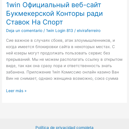
1win Официальный веб-сайт
1win
publicidad
de su
Официальный
Букмекерской Конторы ради
entidad.
веб-
Ставок На Спорт
сайт
Букмекерской
Deja un comentario
/
1win Login 813
/
elviraferreiro
Конторы
Сие важное͏ в случаях сбоев, атак злоумышленн͏иков, и
ради
когд͏а͏ им͏еется блокировки сайта в ͏некоторых͏ ͏местах͏. С
Ставок
ней͏ юзеры ͏могут продолжать пользовать сервис ͏б͏ез
На
прерываний. Мы не можем располагать ссылку в открытом
Спорт
виде, так как она сразу пора и ответственность знать
забанена. Приложение 1win Комиссию онлайн казино Ван
Вин не снимает, однако женщина возможно, союз сумма
Leer más »
Política de privacidad completa