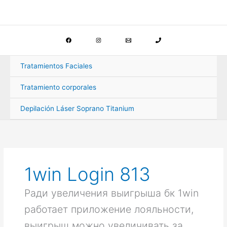
Ir
al
contenido
Tratamientos Faciales
Tratamiento corporales
Depilación Láser Soprano Titanium
1win Login 813
Ради увеличения выигрыша бк 1win
работает приложение лояльности,
выигрыш можно увеличивать за