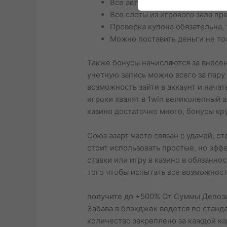
Все автоматы, размещенные в 
Все слоты из игрового зала п
Проверка купона обязательна, 
Можно поставить деньги не тол
Также бонусы начисляются за внесен
учетную запись можно всего за пару
возможность зайти в аккаунт и нача
игроки хвалят в 1win великолепный 
казино достаточно много, бонусы кр
Союз азарт часто связан с удачей, с
стоит использовать простые, но эфф
ставки или игру в казино в обязаннос
того чтобы испытать все возможнос
получите до +500% От Суммы Депози
Забава в блэкджек ведется по станд
количество закреплено за каждой ка