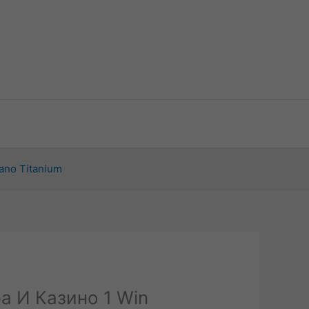
ano Titanium
а И Казино 1 Win