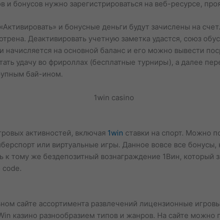
 и бонусов нужно зарегистрироваться на веб-ресурсе, проя
 «Активировать» и бонусные деньги будут зачислены на сче
отрена. Деактивировать учетную заметка удастся, союз об
и начисляется на основной баланс и его можно вывести по
ать удачу во фрироллах (бесплатные турниры), а далее пер
крупным бай-ином.
гровых активностей, включая
1win
ставки на спорт. Можно п
киберспорт или виртуальные игры. Данное вовсе все бонусы
ть к тому же бездепозитный вознаграждение 1Вин, который з
 code.
ном сайте ассортимента развлечений лицензионные игровы
in казино разнообразием типов и жанров. На сайте можно п