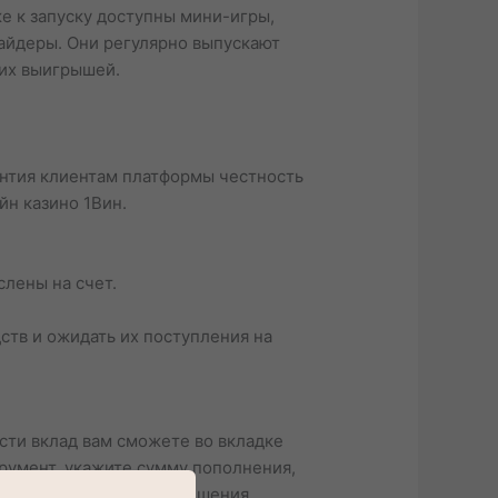
же к запуску доступны мини-игры,
вайдеры. Они регулярно выпускают
ших выигрышей.
антия клиентам платформы честность
йн казино 1Вин.
слены на счет.
тв и ожидать их поступления на
ести вклад вам сможете во вкладке
румент, укажите сумму пополнения,
зуется только ради улучшения