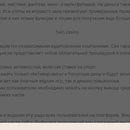
ий, мистики, фэнтези, кино- и мультфильмов. На деньги так
ия. Все слоты из игрового зала презентуют проверенные про
вляя в них новые функции и опции для получения еще боль
веряется независимыми аудиторскими компаниями. Сие гар
ия не представляет собой обязательной процедурой в онла
ровых активностей, включая ставки на спорт.
ажать только «Активировать» и бонусные деньги будут зачи
агает как платные версии игр, так и демонстрационные.
ы пользователю необходимо нажать на кнопку вывода средс
ьких часов.
и и ведения игр ради всех пользователей на платформе. Вн
ней части сайта. Выберите подходящий вам платежный инст
ты или электронного кошелька. Приветственный приз исполь