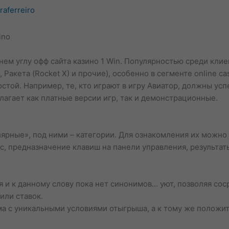
iraferreiro
нем углу офф сайта казино 1 Win. Популярностью среди клие
Х, Ракета (Rocket Х) и прочие), особенно в сегменте online c
той. Например, те, кто играют в игру Авиатор, должны успе
длагает как платные версии игр, так и демонстрационные.
лярные», под ними – категории. Для ознакомления их можн
с, предназначение клавиш на панели управления, результат
 и к данному слову пока нет синонимов… уют, позволяя сос
или ставок.
ма с уникальными условиями отыгрыша, а к тому же положит