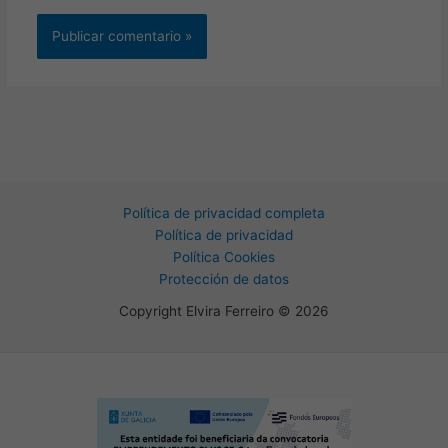
Política de privacidad completa
Política de privacidad
Política Cookies
Protección de datos
Copyright Elvira Ferreiro © 2026