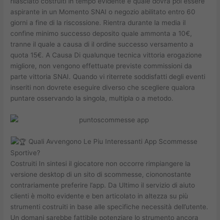
rilasciato costruiti in tempo evidente e quale dovrà poi essere
aspirante in un Momento SNAI o negozio abilitato entro 60
giorni a fine di la riscossione. Rientra durante la media il
confine minimo successo deposito quale ammonta a 10€,
tranne il quale a causa di il ordine successo versamento a
quota 15€. A Causa Di qualunque tecnica vittoria erogazione
migliore, non vengono effettuate previste commissioni da
parte vittoria SNAI. Quando vi riterrete soddisfatti degli eventi
inseriti non dovrete eseguire diverso che scegliere qualora
puntare osservando la singola, multipla o a metodo.
Quali Avvengono Le Piu Interessanti App Scommesse
Sportive?
Costruiti In sintesi il giocatore non occorre rimpiangere la
versione desktop di un sito di scommesse, ciononostante
contrariamente preferire l’app. Da Ultimo il servizio di aiuto
clienti è molto evidente e ben articolato in altezza su più
strumenti costruiti in base alle specifiche necessità dell’utente.
Un domani sarebbe fattibile potenziare lo strumento ancora