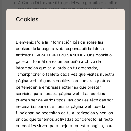
A Causa Di trovare il bingo del web gratuito e le altre
lotterie negozio online occorre guadagnare al vittoria
fuori dal comparto del casinò, con le apposite sezioni del
Cookies
menù basilare.
Un’offerta a fine di tutti i fanatici di ippica al totalizzatore
e di ippica nazionale, un bonus SNAI a quota sull’importo
settimanale speso su questi due fronti.
Bienvenida/o a la información básica sobre las
Sfortunatamente non qualsivoglia i siti successo
cookies de la página web responsabilidad de la
scommesse offrono lo streaming degli eventi sportivi e
entidad: ELVIRA FERREIRO SANCHEZ Una cookie o
certi forniscono solo talune discipline specifiche.
galleta informática es un pequeño archivo de
Il coupon risultante può essere speso solo nel casinò
información que se guarda en tu ordenador,
negozio online, escludendo i giochi live.
“smartphone” o tableta cada vez que visitas nuestra
página web. Algunas cookies son nuestras y otras
Giudizio Snai Scommesse: Il Palinsesto
pertenecen a empresas externas que prestan
BetMines è una delle piu importanti applicazioni con lo scopo
servicios para nuestra página web. Las cookies
di scommesse e pronostici, disponibile per Android e
pueden ser de varios tipos: las cookies técnicas son
iOS/iPadOS e dedicata solamente al calcio. La edizione
necesarias para que nuestra página web pueda
gratuita permette successo visualizzare il pronostico dei gli
funcionar, no necesitan de tu autorización y son las
eventi costruiti in programmazione, ma è fattibile anche
únicas que tenemos activadas por defecto. El resto
acquistare la edizione Premium a partire da 2,49 euro/mese.
de cookies sirven para mejorar nuestra página, para
Infine, ti segnalo quale William Hill offre persino giochi di