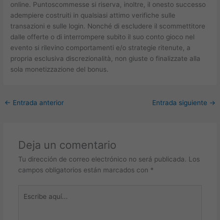
online. Puntoscommesse si riserva, inoltre, il onesto successo
adempiere costruiti in qualsiasi attimo verifiche sulle
transazioni e sulle login. Nonché di escludere il scommettitore
dalle offerte o di interrompere subito il suo conto gioco nel
evento si rilevino comportamenti e/o strategie ritenute, a
propria esclusiva discrezionalità, non giuste o finalizzate alla
sola monetizzazione del bonus.
←
Entrada anterior
Entrada siguiente
→
Deja un comentario
Tu dirección de correo electrónico no será publicada.
Los
campos obligatorios están marcados con
*
Escribe
aquí...