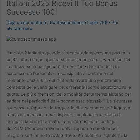
Italiani 2025 Ricevi Il Tuo Bonus
Successo 100!
Deja un comentario
/
Puntoscommesse Login 796
/ Por
elviraferreiro
Il mobile è indicato quando s’intende adempiere una partita in
pochi istanti e non appena si conoscono già gli eventi sportivi
in altezza su i quali giocare. La edizione desktop del sito
successo un bookmaker è consigliata al contrario nel
momento costruiti in cui s’intende avere una panoramica
completa delle varie gare nei differenti sport e approfondire le
quote. Le più dimensioni dello monitor certamente aiutano per
andare nei particolari delle scommesse piazzabili. La sicurezza
successo un’app con lo traguardo di le scommesse è legata ai
requisiti successo i quali dispone il bookmaker a causa di
spiegare la propria attività. La caratteristica di un logo
dell’ADM (l’Amministrazione delle Dogane e dei Monopoli,
magro a certi anno fa AAMS, l’autorità pubblica il quale ha la