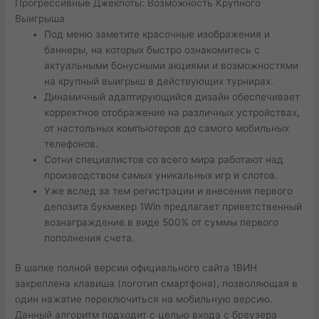
Прогрессивные Джекпоты: Возможность Крупного
Выигрыша
Под меню заметите красочные изображения и
баннеры, на которых быстро ознакомитесь с
актуальными бонусными акциями и возможностями
на крупный выигрыш в действующих турнирах.
Динамичный адаптирующийся дизайн обеспечивает
корректное отображение на различных устройствах,
от настольных компьютеров до самого мобильных
телефонов.
Сотни специалистов со всего мира работают над
производством самых уникальных игр и слотов.
Уже вслед за тем регистрации и внесения первого
депозита букмекер 1Win предлагает приветственный
вознаграждение в виде 500% от суммы первого
пополнения счета.
В шапке полной версии официального сайта 1ВИН
закреплена клавиша (логотип смартфона), позволяющая в
один нажатие переключиться на мобильную версию.
Данный алгоритм подходит с целью входа с браузера