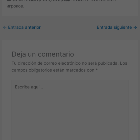
игроков.
←
Entrada anterior
Entrada siguiente
→
Deja un comentario
Tu dirección de correo electrónico no será publicada.
Los
campos obligatorios están marcados con
*
Escribe
aquí...