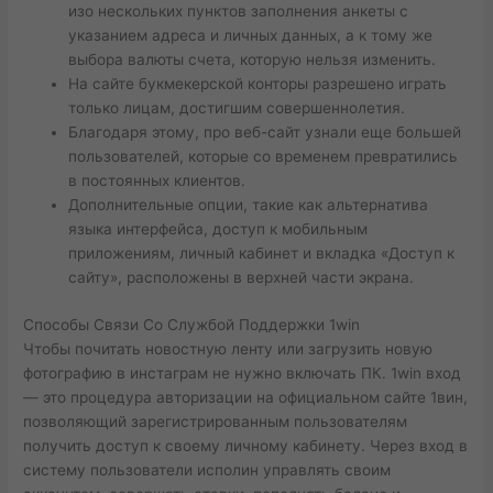
изо нескольких пунктов заполнения анкеты с
указанием адреса и личных данных, а к тому же
выбора валюты счета, которую нельзя изменить.
На сайте букмекерской конторы разрешено играть
только лицам, достигшим совершеннолетия.
Благодаря этому, про веб-сайт узнали еще большей
пользователей, которые со временем превратились
в постоянных клиентов.
Дополнительные опции, такие как альтернатива
языка интерфейса, доступ к мобильным
приложениям, личный кабинет и вкладка «Доступ к
сайту», расположены в верхней части экрана.
Способы Связи Со Службой Поддержки 1win
Чтобы почитать новостную ленту или загрузить новую
фотографию в инстаграм не нужно включать ПК. 1win вход
— это процедура авторизации на официальном сайте 1вин,
позволяющий зарегистрированным пользователям
получить доступ к своему личному кабинету. Через вход в
систему пользователи исполин управлять своим