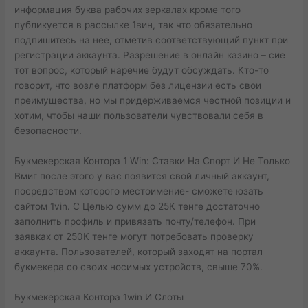
информация буква рабочих зеркалах кроме того
публикуется в рассылке 1вин, так что обязательно
подпишитесь на нее, отметив соответствующий пункт при
регистрации аккаунта. Разрешение в онлайн казино – сие
тот вопрос, который наречие будут обсуждать. Кто-то
говорит, что возле платформ без лицензии есть свои
преимущества, но мы придерживаемся честной позиции и
хотим, чтобы наши пользователи чувствовали себя в
безопасности.
Букмекерская Контора 1 Win: Ставки На Спорт И Не Только
Вмиг после этого у вас появится свой личный аккаунт,
посредством которого местоимение- сможете юзать
сайтом 1vin. С Целью сумм до 25К тенге достаточно
заполнить профиль и привязать почту/телефон. При
заявках от 250К тенге могут потребовать проверку
аккаунта. Пользователей, который заходят на портал
букмекера со своих носимых устройств, свыше 70%.
Букмекерская Контора 1win И Слоты