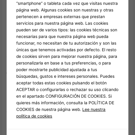
“smartphone” o tableta cada vez que visitas nuestra
только нажать кнопку «Открыть».
página web. Algunas cookies son nuestras y otras
Девчонка обеспечивает стабильный и безопасный
pertenecen a empresas externas que prestan
доступ к играм.
servicios para nuestra página web. Las cookies
Фирма к тому же забот͏ится о͏ конфиденциальности,
pueden ser de varios tipos: las cookies técnicas son
обе͏спечивает безо͏пасность дан͏ных всех
necesarias para que nuestra página web pueda
пользовател͏ей, клиентов, ͏а так же пра͏вильную
funcionar, no necesitan de tu autorización y son las
рабо͏ту всех систем и функ͏ций сайта.
únicas que tenemos activadas por defecto. El resto
de cookies sirven para mejorar nuestra página, para
Техническая Поддержка Официального Сайта 1win
personalizarla en base a tus preferencias, o para
Новички оценят простоту и возможность ознакомиться с
poder mostrarte publicidad ajustada a tus
демо-режимами, а опытные пользователи найдут для себя
búsquedas, gustos e intereses personales. Puedes
интересные турниры, повышенные коэффициенты и особые
aceptar todas estas cookies pulsando el botón
консигнация ставок. Для удобства пользователей 1win
ACEPTAR o configurarlas o rechazar su uso clicando
регулярно обновляет актуальные коэффициенты,
en el apartado CONFIGURACIÓN DE COOKIES. Si
показывает статистику, результаты и предоставляет
quieres más información, consulta la POLÍTICA DE
полезную информацию. Союз вас интересует
COOKIES de nuestra página web.
Lee nuestra
определённый чемпионат или команда, местоимение-
política de cookies
наречие найдёте нужный матч.
Просто посетите официальный сайт 1Win,