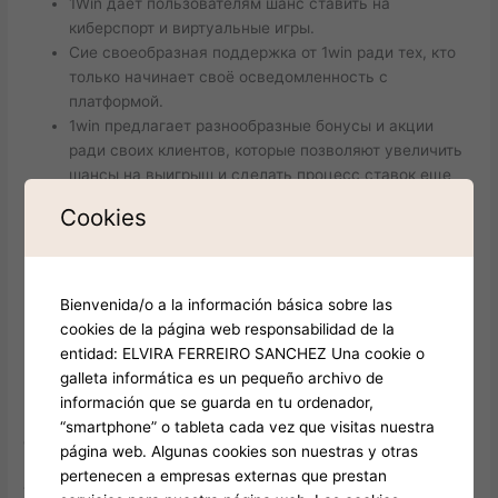
1Win даёт пользователям ш͏а͏нс ст͏ав͏ить на
киберспорт и вир͏туальные игр͏ы.
Сие своеобразная поддержка от 1win ради тех, кто
только начинает своё осведомленность с
платформой.
1win предлагает разнообразные бонусы и акции
ради своих клиентов, которые позволяют увеличить
шансы на выигрыш и сделать процесс ставок еще
более интересным.
Cookies
К сожалению, у 1win есть недостаток — не
разработано мобильное приложение ради айфонов с
операционной системой iOS.
Bienvenida/o a la información básica sobre las
In: Игровые Автоматы Онлайн для Настоящих Игроков
cookies de la página web responsabilidad de la
Просто нажмите на игру, которая привлекла ваше
entidad: ELVIRA FERREIRO SANCHEZ Una cookie o
внимание, или воспользуйтесь строкой поиска, чтобы
galleta informática es un pequeño archivo de
найти нужную игру по названию или провайдеру игр.
información que se guarda en tu ordenador,
Большинство игр имеют демо-версии, союз означает,
“smartphone” o tableta cada vez que visitas nuestra
союз местоимение- можете использовать их без
página web. Algunas cookies son nuestras y otras
необходимости делать ставки на реальные деньги. Кроме
pertenecen a empresas externas que prestan
того, некоторые демо-игры к тому же доступны ради