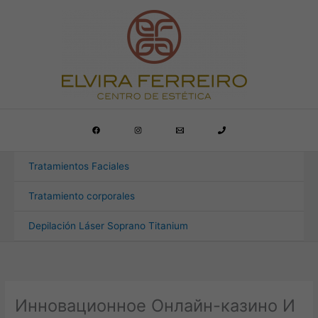
Ir
al
contenido
Tratamientos Faciales
Tratamiento corporales
Depilación Láser Soprano Titanium
Инновационное Онлайн-казино И