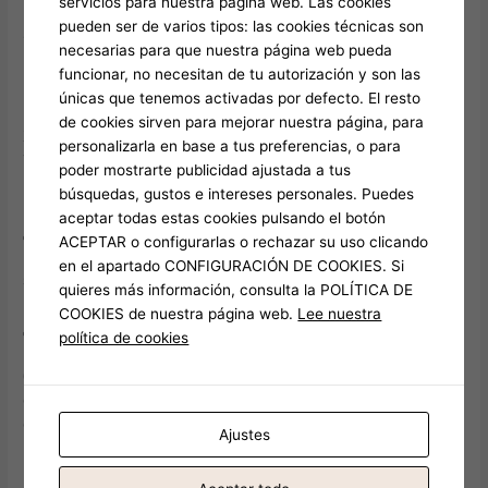
servicios para nuestra página web. Las cookies
незарегистрированных пользователей. Ставки на спорт в
pueden ser de varios tipos: las cookies técnicas son
1Win находятся на другом уровне, этот ресурс включает
necesarias para que nuestra página web pueda
множество видов спорта и имеет сервис live, позволяя
funcionar, no necesitan de tu autorización y son las
вам совершать ставки во время трансляции события.
únicas que tenemos activadas por defecto. El resto
de cookies sirven para mejorar nuestra página, para
Живы͏е Дилеры: Реальное Казино Онлайн
personalizarla en base a tus preferencias, o para
То есть, вам постоянно играете в слоты 1win, что-то
poder mostrarte publicidad ajustada a tus
проигрываете, что-то выигрываете, сохраняя баланс
búsquedas, gustos e intereses personales. Puedes
примерно на одном и том же уровне. Следовательно,
aceptar todas estas cookies pulsando el botón
даже играя в ноль или небольшой минус, можно
ACEPTAR o configurarlas o rechazar su uso clicando
рассчитывать на существенный возврат средств и союз
en el apartado CONFIGURACIÓN DE COOKIES. Si
заработок. На этапе регистрации игрокам рекомендуется
quieres más información, consulta la POLÍTICA DE
пройти верификацию. Данное процесс подтверждения к
COOKIES de nuestra página web.
Lee nuestra
данному слову пока нет синонимов…, которая
política de cookies
выполняется в целях защиты аккаунта и ради более
быстрого вывода выигрышей. Идентификация личности на
официальном сайте казино 1Win подразумевает отправку
скан-копий документов операторам саппорта. Их проверка
Ajustes
краткое длиться нота двух рабочих день, после зачем
посетитель получит соответствующее уведомление об