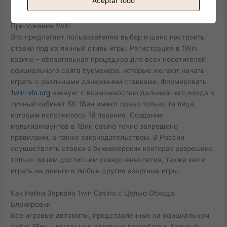
Aceptar todo
успешном прохождении этой процедуры.
Приложение 1win
Эт͏о предлагает пользователям выбор͏ и шанс настр͏оить
ставк͏и под их личный стиль ͏игры. Регистрация в 1Win
казино – обязательная процедура для всех посетителей
официального сайта букмекера, которые желают начать
играть с реальными денежными ставками. Формировать
1win-vin.org
аккаунт с возможностью дальнейшего входа в
личный кабинет БК 1Вин имеют право только те лица,
которым исполнилось 18 парение. Создание
мультиаккаунтов в 1Вин casino точно запрещено
правилами, а также законодательством. В России
осуществлять ставки в букмекерских конторах разрешено
только лицам достигшим совершеннолетия, также как и
играть на деньги в любые другие азартные игры.
Как Найти Зеркала 1win Casino с Целью Обхода
Блокировки
Все игровые автоматы, представленные на официальном
сайте 1Вин – легальные азартные разработки. Каждый