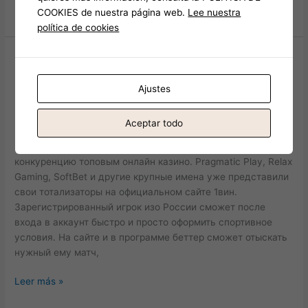
Leer más »
COOKIES de nuestra página web.
Lee nuestra
política de cookies
1win Вход В Личный Кабинет ️
1win
Вход
Букмекерская Контора 1vin
В
Ajustes
Регистрация
Личный
Кабинет
Deja un comentario
/
1vin 216
/
elviraferreiro
Aceptar todo
Игры более чем от 50 ведущих провайдеров создают
Букмекерская
конкуренцию топовым онлайн казино. Pragmatic Play, Relax
Контора
Gaming, SoftBet и другие крупные имена уже представили
1vin
свои тотализаторы на официальном сайте 1вин.
Регистрация
Зарегистрированный игрок изо России сможет после
входа в аккаунт быстро и просто оформить спортивное
условия. На сайте и в программе беттер сможет отыскать
нужный ему матч,
Leer más »