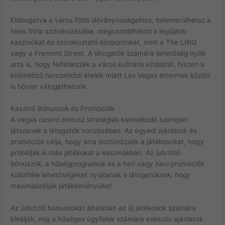
Ellátogatva a város főbb látványosságaihoz, belemerülhetsz a
híres Strip szórakozásába, megcsodálhatod a legújabb
kaszinókat és szórakoztató központokat, mint a The LINQ
vagy a Fremont Street. A látogatók számára lehetőség nyílik
arra is, hogy felfedezzék a város kulináris kínálatát, hiszen a
különböző nemzetközi ételek miatt Las Vegas éttermek között
is bőven válogathatunk.
Kaszinó Bónuszok és Promóciók
A vegas casino bónusz stratégiák kiemelkedő szerepet
játszanak a látogatók vonzásában. Az egyedi ajánlatok és
promóciók célja, hogy arra ösztönözzék a játékosokat, hogy
próbálják ki más játékokat a kaszinókban. Az üdvözlő
bónuszok, a hűségprogramok és a heti vagy havi promóciók
különféle lehetőségeket nyújtanak a látogatóknak, hogy
maximalizálják játékélményüket.
Az üdvözlő bónuszokat általában az új játékosok számára
kínálják, míg a hűséges ügyfelek számára exkluzív ajánlatok