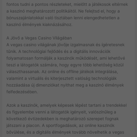
fontos tudni a pontos részleteket, mielőtt a játékosok eltérnek
a kaszinó meghatározott politikáitól. Ne felejtsd el, hogy a
bónuszajánlatokkal való tisztában lenni elengedhetetlen a
kaszinó élmények kiaknázásához.
A Jövő a Vegas Casino Világában
A vegas casino világának jövője izgalmasnak és ígéretesnek
tűnik. A technológiai fejlődés és a digitális innovációk
folyamatosan formálják a kaszinók működését, ami lehetővé
teszi a látogatók számára, hogy egyre több lehetőség közül
választhassanak. Az online és offline játékok integrálása,
valamint a virtuális és kiterjesztett valóság technológiák
hozzáadása új dimenziókat nyithat meg a kaszinó élmények
felfedezésében.
Azok a kaszinók, amelyek képesek lépést tartani a trendekkel
és figyelembe venni a látogatók igényeit, valószínűleg a
következő évtizedekben is meghatározó szerepet fognak
játszani a piacon. A sportfogadások, az online kaszinók
bővülése, és a digitális élmények tovább növelhetik a vegas