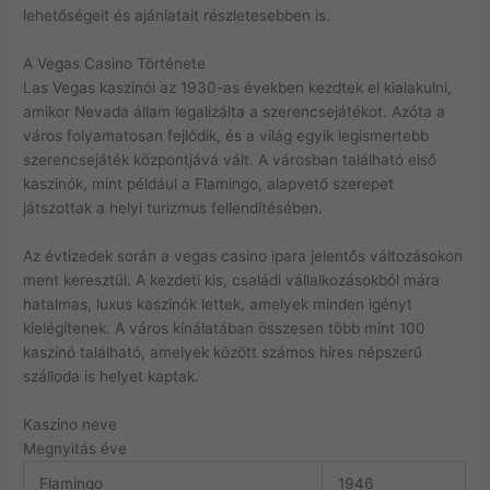
lehetőségeit és ajánlatait részletesebben is.
A Vegas Casino Története
Las Vegas kaszinói az 1930-as években kezdtek el kialakulni,
amikor Nevada állam legalizálta a szerencsejátékot. Azóta a
város folyamatosan fejlődik, és a világ egyik legismertebb
szerencsejáték központjává vált. A városban található első
kaszinók, mint például a Flamingo, alapvető szerepet
játszottak a helyi turizmus fellendítésében.
Az évtizedek során a vegas casino ipara jelentős változásokon
ment keresztül. A kezdeti kis, családi vállalkozásokból mára
hatalmas, luxus kaszinók lettek, amelyek minden igényt
kielégítenek. A város kínálatában összesen több mint 100
kaszinó található, amelyek között számos híres népszerű
szálloda is helyet kaptak.
Kaszino neve
Megnyitás éve
Flamingo
1946