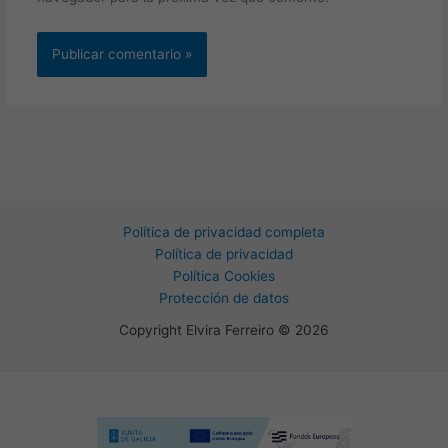
Política de privacidad completa
Política de privacidad
Política Cookies
Protección de datos
Copyright Elvira Ferreiro © 2026