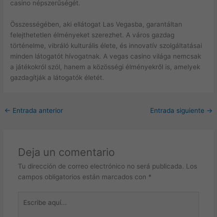
casino népszerűségét.
Összességében, aki ellátogat Las Vegasba, garantáltan
felejthetetlen élményeket szerezhet. A város gazdag
történelme, vibráló kulturális élete, és innovatív szolgáltatásai
minden látogatót hívogatnak. A vegas casino világa nemcsak
a játékokról szól, hanem a közösségi élményekről is, amelyek
gazdagítják a látogatók életét.
←
Entrada anterior
Entrada siguiente
→
Deja un comentario
Tu dirección de correo electrónico no será publicada.
Los
campos obligatorios están marcados con
*
Escribe
aquí...