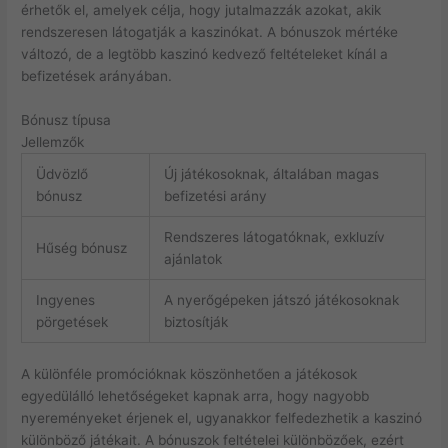
érhetők el, amelyek célja, hogy jutalmazzák azokat, akik
rendszeresen látogatják a kaszinókat. A bónuszok mértéke
változó, de a legtöbb kaszinó kedvező feltételeket kínál a
befizetések arányában.
Bónusz típusa
Jellemzők
Üdvözlő
Új játékosoknak, általában magas
bónusz
befizetési arány
Rendszeres látogatóknak, exkluzív
Hűség bónusz
ajánlatok
Ingyenes
A nyerőgépeken játszó játékosoknak
pörgetések
biztosítják
A különféle promócióknak köszönhetően a játékosok
egyedülálló lehetőségeket kapnak arra, hogy nagyobb
nyereményeket érjenek el, ugyanakkor felfedezhetik a kaszinó
különböző játékait. A bónuszok feltételei különbözőek, ezért