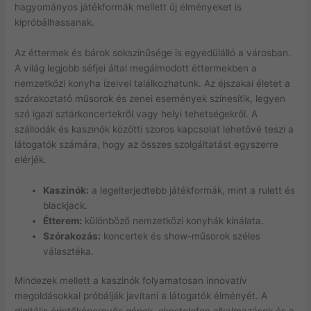
hagyományos játékformák mellett új élményeket is
kipróbálhassanak.
Az éttermek és bárok sokszínűsége is egyedülálló a városban.
A világ legjobb séfjei által megálmodott éttermekben a
nemzetközi konyha ízeivel találkozhatunk. Az éjszakai életet a
szórakoztató műsorok és zenei események színesítik, legyen
szó igazi sztárkoncertekről vagy helyi tehetségekről. A
szállodák és kaszinók közötti szoros kapcsolat lehetővé teszi a
látogatók számára, hogy az összes szolgáltatást egyszerre
elérjék.
Kaszinók:
a legelterjedtebb játékformák, mint a rulett és
blackjack.
Étterem:
különböző nemzetközi konyhák kínálata.
Szórakozás:
koncertek és show-műsorok széles
választéka.
Mindezek mellett a kaszinók folyamatosan innovatív
megoldásokkal próbálják javítani a látogatók élményét. A