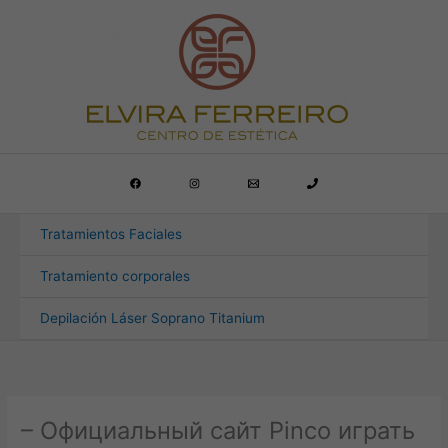
Ir
al
contenido
Tratamientos Faciales
Tratamiento corporales
Depilación Láser Soprano Titanium
– Официальный сайт Pinco играть