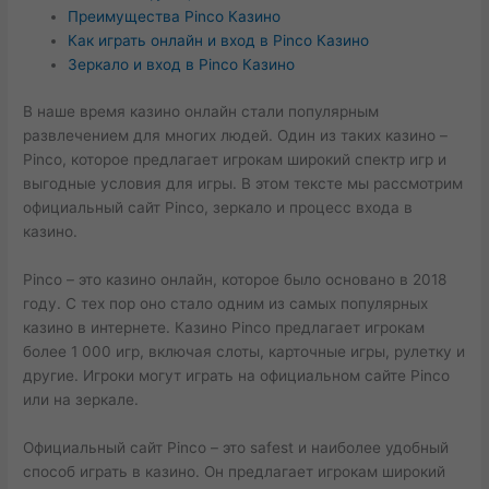
Преимущества Pinco Казино
Как играть онлайн и вход в Pinco Казино
Зеркало и вход в Pinco Казино
В наше время казино онлайн стали популярным
развлечением для многих людей. Один из таких казино –
Pinco, которое предлагает игрокам широкий спектр игр и
выгодные условия для игры. В этом тексте мы рассмотрим
официальный сайт Pinco, зеркало и процесс входа в
казино.
Pinco – это казино онлайн, которое было основано в 2018
году. С тех пор оно стало одним из самых популярных
казино в интернете. Казино Pinco предлагает игрокам
более 1 000 игр, включая слоты, карточные игры, рулетку и
другие. Игроки могут играть на официальном сайте Pinco
или на зеркале.
Официальный сайт Pinco – это safest и наиболее удобный
способ играть в казино. Он предлагает игрокам широкий