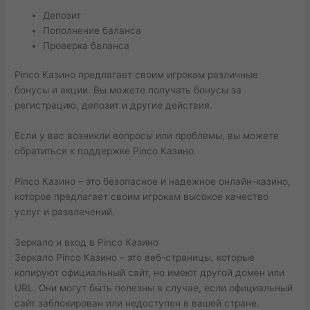
Депозит
Пополнение баланса
Проверка баланса
Pinco Казино предлагает своим игрокам различные
бонусы и акции. Вы можете получать бонусы за
регистрацию, депозит и другие действия.
Если у вас возникли вопросы или проблемы, вы можете
обратиться к поддержке Pinco Казино.
Pinco Казино – это безопасное и надежное онлайн-казино,
которое предлагает своим игрокам высокое качество
услуг и развлечений.
Зеркало и вход в Pinco Казино
Зеркало Pinco Казино – это веб-страницы, которые
копируют официальный сайт, но имеют другой домен или
URL. Они могут быть полезны в случае, если официальный
сайт заблокирован или недоступен в вашей стране.