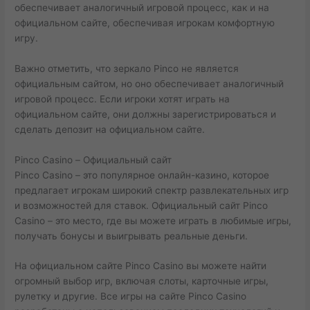
обеспечивает аналогичный игровой процесс, как и на
официальном сайте, обеспечивая игрокам комфортную
игру.
Важно отметить, что зеркало Pinco не является
официальным сайтом, но оно обеспечивает аналогичный
игровой процесс. Если игроки хотят играть на
официальном сайте, они должны зарегистрироваться и
сделать депозит на официальном сайте.
Pinco Casino – Официальный сайт
Pinco Casino – это популярное онлайн-казино, которое
предлагает игрокам широкий спектр развлекательных игр
и возможностей для ставок. Официальный сайт Pinco
Casino – это место, где вы можете играть в любимые игры,
получать бонусы и выигрывать реальные деньги.
На официальном сайте Pinco Casino вы можете найти
огромный выбор игр, включая слоты, карточные игры,
рулетку и другие. Все игры на сайте Pinco Casino