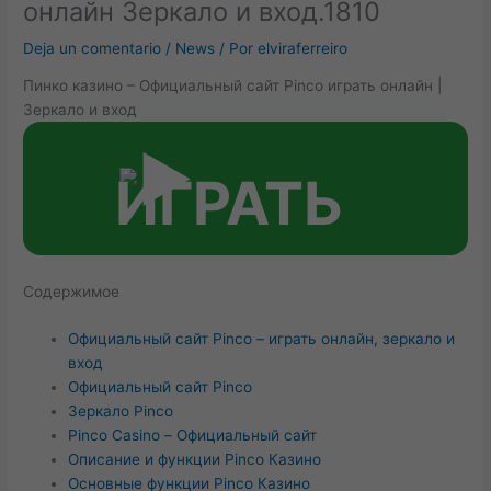
онлайн Зеркало и вход.1810
Deja un comentario
/
News
/ Por
elviraferreiro
Пинко казино – Официальный сайт Pinco играть онлайн |
Зеркало и вход
ИГРАТЬ
Содержимое
Официальный сайт Pinco – играть онлайн, зеркало и
вход
Официальный сайт Pinco
Зеркало Pinco
Pinco Casino – Официальный сайт
Описание и функции Pinco Казино
Основные функции Pinco Казино