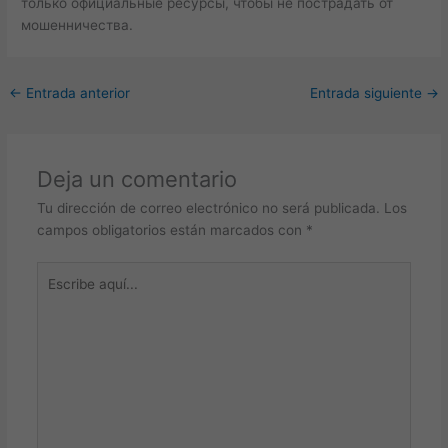
только официальные ресурсы, чтобы не пострадать от
мошенничества.
←
Entrada anterior
Entrada siguiente
→
Deja un comentario
Tu dirección de correo electrónico no será publicada.
Los
campos obligatorios están marcados con
*
Escribe
aquí...