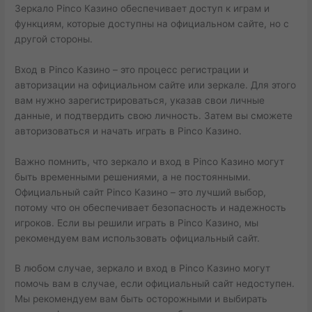
Зеркало Pinco Казино обеспечивает доступ к играм и
функциям, которые доступны на официальном сайте, но с
другой стороны.
Вход в Pinco Казино – это процесс регистрации и
авторизации на официальном сайте или зеркале. Для этого
вам нужно зарегистрироваться, указав свои личные
данные, и подтвердить свою личность. Затем вы сможете
авторизоваться и начать играть в Pinco Казино.
Важно помнить, что зеркало и вход в Pinco Казино могут
быть временными решениями, а не постоянными.
Официальный сайт Pinco Казино – это лучший выбор,
потому что он обеспечивает безопасность и надежность
игроков. Если вы решили играть в Pinco Казино, мы
рекомендуем вам использовать официальный сайт.
В любом случае, зеркало и вход в Pinco Казино могут
помочь вам в случае, если официальный сайт недоступен.
Мы рекомендуем вам быть осторожными и выбирать