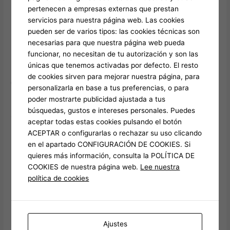
• Возможность играть на мобильных устройствах;
pertenecen a empresas externas que prestan
servicios para nuestra página web. Las cookies
• Регулярные розыгрыши и акции;
pueden ser de varios tipos: las cookies técnicas son
necesarias para que nuestra página web pueda
• Возможность получать реальные выигрыши;
funcionar, no necesitan de tu autorización y son las
únicas que tenemos activadas por defecto. El resto
• Официальный сертификат eCOGRA, подтверждающий
de cookies sirven para mejorar nuestra página, para
безопасность и честность игры.
personalizarla en base a tus preferencias, o para
poder mostrarte publicidad ajustada a tus
Преимущества Pinco Казино
búsquedas, gustos e intereses personales. Puedes
Основными преимуществами Pinco Казино являются:
aceptar todas estas cookies pulsando el botón
ACEPTAR o configurarlas o rechazar su uso clicando
• Уникальный дизайн и интерфейс, который обеспечивает
en el apartado CONFIGURACIÓN DE COOKIES. Si
комфортную игру;
quieres más información, consulta la POLÍTICA DE
COOKIES de nuestra página web.
Lee nuestra
• Более 1000 игр, включая слоты, карточные игры, рулетку
política de cookies
и другие;
• Возможность играть на реальные деньги;
Ajustes
• Возможность получать бонусы и промокоды;