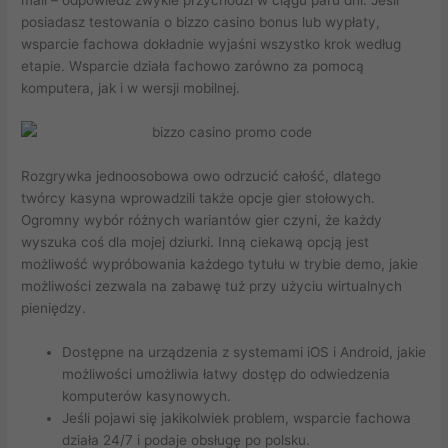
mail – odpowiedź zwykle przychodzi w ciągu paru dni. Jeśli
posiadasz testowania o bizzo casino bonus lub wypłaty,
wsparcie fachowa dokładnie wyjaśni wszystko krok według
etapie. Wsparcie działa fachowo zarówno za pomocą
komputera, jak i w wersji mobilnej.
Rozgrywka jednoosobowa owo odrzucić całość, dlatego
twórcy kasyna wprowadzili także opcje gier stołowych.
Ogromny wybór różnych wariantów gier czyni, że każdy
wyszuka coś dla mojej dziurki. Inną ciekawą opcją jest
możliwość wypróbowania każdego tytułu w trybie demo, jakie
możliwości zezwala na zabawę tuż przy użyciu wirtualnych
pieniędzy.
Dostępne na urządzenia z systemami iOS i Android, jakie
możliwości umożliwia łatwy dostęp do odwiedzenia
komputerów kasynowych.
Jeśli pojawi się jakikolwiek problem, wsparcie fachowa
działa 24/7 i podaje obsługę po polsku.