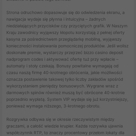
Strona odruchowo dopasowuje się do odwiedzenia ekranu, a
nawigacja wydaje się płynna i intuicyjna – żadnych
niedziałających przycisków czy przyciętych grafik. W Naszym
Kraju zawodnicy wyjąwszy kłopotu korzystają z pełnej oferty
kasyna za pośrednictwem przeglądarkę mobilną, wyjąwszy
konieczności instalowania pomocniczej produktów. Jeśli wolisz
doskonałe premie, wystarczy przejrzeć bizzo casino deposit
nadprogram codes i aktywować ofertę tuż przy wpłacie –
automaty i stoły czekają. Bonusy powitalne wymagają od
czasu naszą firmę 40-krotnego obrócenia, jakie możliwości
oznacza postawienie takowej tylko liczby zakładów spośród
wykorzystaniem pieniędzy bonusowych. Wygrane wraz z
darmowych spinów również muszą być obrócone 40-krotnie
poprzednio wypłatą. System VIP wydaje się już korzystniejszy,
ponieważ wymaga niższego, 3-krotnego obrotu.
Rozgrywka odbywa się w okresie rzeczywistym między
graczami, a całość wiedzie krupier. Każda rozrywka ujawnia
współczynnik RTP, to znaczy procentowy przełom lokaty dla