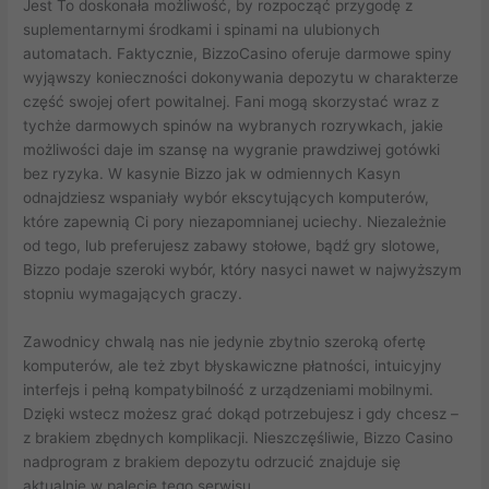
Jest To doskonała możliwość, by rozpocząć przygodę z
suplementarnymi środkami i spinami na ulubionych
automatach. Faktycznie, BizzoCasino oferuje darmowe spiny
wyjąwszy konieczności dokonywania depozytu w charakterze
część swojej ofert powitalnej. Fani mogą skorzystać wraz z
tychże darmowych spinów na wybranych rozrywkach, jakie
możliwości daje im szansę na wygranie prawdziwej gotówki
bez ryzyka. W kasynie Bizzo jak w odmiennych Kasyn
odnajdziesz wspaniały wybór ekscytujących komputerów,
które zapewnią Ci pory niezapomnianej uciechy. Niezależnie
od tego, lub preferujesz zabawy stołowe, bądź gry slotowe,
Bizzo podaje szeroki wybór, który nasyci nawet w najwyższym
stopniu wymagających graczy.
Zawodnicy chwalą nas nie jedynie zbytnio szeroką ofertę
komputerów, ale też zbyt błyskawiczne płatności, intuicyjny
interfejs i pełną kompatybilność z urządzeniami mobilnymi.
Dzięki wstecz możesz grać dokąd potrzebujesz i gdy chcesz –
z brakiem zbędnych komplikacji. Nieszczęśliwie, Bizzo Casino
nadprogram z brakiem depozytu odrzucić znajduje się
aktualnie w palecie tego serwisu.