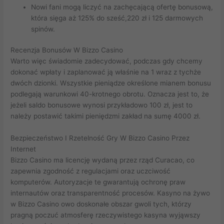
Nowi fani mogą liczyć na zachęcającą ofertę bonusową,
która sięga aż 125% do sześć,220 zł i 125 darmowych
spinów.
Recenzja Bonusów W Bizzo Casino
Warto więc świadomie zadecydować, podczas gdy chcemy
dokonać wpłaty i zaplanować ją właśnie na 1 wraz z tychże
dwóch dzionki. Wszystkie pieniądze określone mianem bonusu
podlegają warunkowi 40-krotnego obrotu. Oznacza jest to, że
jeżeli saldo bonusowe wynosi przykładowo 100 zł, jest to
należy postawić takimi pieniędzmi zakład na sumę 4000 zł.
Bezpieczeństwo I Rzetelność Gry W Bizzo Casino Przez
Internet
Bizzo Casino ma licencję wydaną przez rząd Curacao, co
zapewnia zgodność z regulacjami oraz uczciwość
komputerów. Autoryzacje te gwarantują ochronę praw
internautów oraz transparentność procesów. Kasyno na żywo
w Bizzo Casino owo doskonałe obszar gwoli tych, którzy
pragną poczuć atmosferę rzeczywistego kasyna wyjąwszy