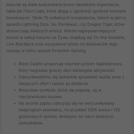
kasynie są stale audytowane przez niezależne organizacje,
takie jak iTech Labs, które dbają o zgodność spośród normami
branżowymi. Około 15 unikalnych komputerów, takich w jaki to
sposób Lightning Dice, Sic Ponieważ, czy Dragon Tiger, które
dostarczają świeżych emocji. Wśród najpopularniejszych
konsol w sekcji Kasyno na Żywo znajdują się On-line Roulette,
Live Blackjack oraz wyszukane tytuły od dostawców tego
rodzaju w który sposób Evolution Gaming.
Bizzo Casino proponuje również system lojalnościowy,
który nagradza graczy zbyt katalogów aktywność.
Zdecydowaliśmy się dokładnie sprawdzić każdą wraz z
bieżących ofert i opisać jej działanie.
Wszystkie symbole, które się pojawią, są w
rzeczywistości losowe.
Na stronie zapisu zdecyduj się na swój umiłowany
nadprogram powitalny, na przykład 125% bonus i 125
gratisowych spinów, dostępny na rzecz świeżych
zawodników.