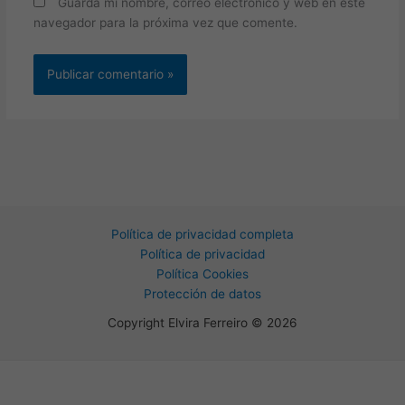
Guarda mi nombre, correo electrónico y web en este
navegador para la próxima vez que comente.
Política de privacidad completa
Política de privacidad
Política Cookies
Protección de datos
Copyright Elvira Ferreiro © 2026