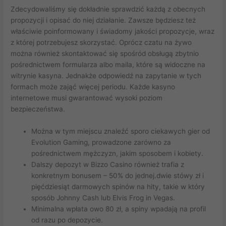
Zdecydowaliśmy się dokładnie sprawdzić każdą z obecnych
propozycji i opisać do niej działanie. Zawsze będziesz też
właściwie poinformowany i świadomy jakości propozycje, wraz
z której potrzebujesz skorzystać. Oprócz czatu na żywo
można również skontaktować się spośród obsługą zbytnio
pośrednictwem formularza albo maila, które są widoczne na
witrynie kasyna. Jednakże odpowiedź na zapytanie w tych
formach może zająć więcej periodu. Każde kasyno
internetowe musi gwarantować wysoki poziom
bezpieczeństwa.
Można w tym miejscu znaleźć sporo ciekawych gier od
Evolution Gaming, prowadzone zarówno za
pośrednictwem mężczyzn, jakim sposobem i kobiety.
Dalszy depozyt w Bizzo Casino również trafia z
konkretnym bonusem – 50% do jednej.dwie stówy zł i
pięćdziesiąt darmowych spinów na hity, takie w który
sposób Johnny Cash lub Elvis Frog in Vegas.
Minimalna wpłata owo 80 zł, a spiny wpadają na profil
od razu po depozycie.