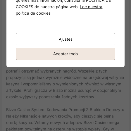
quieres más información, consulta la POLÍTICA DE
dodatkową zaletę, zapewniając stałym fanom wyszukane
COOKIES de nuestra página web.
Lee nuestra
zniżki i poparcie. Jest jest to termin uznania gwoli katalogów
política de cookies
lojalności i aktywności na systemie. Book of Dead owo slot,
który przeniesie Cię do tajemniczego świata starożytnego
Egiptu, w którym miejscu oczekuje na Cię sporo ukrytych
skarbów i bonusów.
Ajustes
Rozrywka toczy się w czasie faktycznym, a złącze zezwala
śledzić proces każdej rundy z dokładnością do odwiedzenia
Aceptar todo
sekundy. Oczywiście, Bizzo Casino codes również są
niezbędne i z brakiem wymienionych, odrzucić będziemy
potrafili otrzymać wybranych nagród. Wszelkie z tych
propozycji są jednak wyraźnie widoczne na urzędowej witrynie
kasyna i wspomnieliśmy o wymienionych również w własnym
artykule. Profil gracza w Bizzo można usunąć w opcjonalnym
czasie wyjąwszy ponoszenia żadnych kosztów.
Bizzo Casino System Kodowania Promocji Z Brakiem Depozytu
Należy kilkanaście łatwych kroków, aby cieszyć się pełną
ofertą kasyna. Witamy nowych adeptów Bizzo Casino mega
pakietem powitalnym na cztery na wstępie wpłaty. Gry w