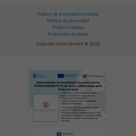
Política de privacidad completa
Política de privacidad
Política Cookies
Protección de datos
Copyright Elvira Ferreiro © 2026