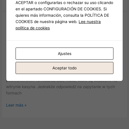
ACEPTAR o configurarlas o rechazar su uso clicando
en el apartado CONFIGURACIÓN DE COOKIES. Si
quieres más información, consulta la POLÍTICA DE
Oficjalne Kody Promocyjne I Lista
Oficjalne
COOKIES de nuestra página web.
Lee nuestra
Kody
política de cookies
Bonusów
Promocyjne
Deja un comentario
/
Bizzo Casino Pl 779
/
elviraferreiro
I
Lista
Zdecydowaliśmy się dokładnie sprawdzić każdą z obecnych
Bonusów
Ajustes
propozycji i opisać do niej działanie. Zawsze będziesz też
właściwie poinformowany i świadomy jakości propozycje, wraz
z której potrzebujesz skorzystać. Oprócz czatu na żywo
Aceptar todo
można również skontaktować się spośród obsługą zbytnio
pośrednictwem formularza albo maila, które są widoczne na
witrynie kasyna. Jednakże odpowiedź na zapytanie w tych
formach
Leer más »