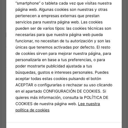
“smartphone” o tableta cada vez que visitas nuestra
wszystkich.
página web. Algunas cookies son nuestras y otras
KasynoPlOnline.com owo serwis wraz z recenzjami
pertenecen a empresas externas que prestan
slotów, kasyn przez internet i bonusów z brakiem
servicios para nuestra página web. Las cookies
depozytu dla Polaków.
pueden ser de varios tipos: las cookies técnicas son
necesarias para que nuestra página web pueda
funcionar, no necesitan de tu autorización y son las
únicas que tenemos activadas por defecto. El resto
W dynamicznym świecie hazardu sieciowego pojawiają się
de cookies sirven para mejorar nuestra página, para
nowi zawodnicy, gotowi zdobyć uwagę entuzjastów gier
personalizarla en base a tus preferencias, o para
losowych. Określonym z nich jest Bizzo Casino, które swoją
poder mostrarte publicidad ajustada a tus
działalność rozpoczęło w 2021 roku kalendarzowego.
búsquedas, gustos e intereses personales. Puedes
Operatorem wortalu jest renomowana firma TechSolutions
aceptar todas estas cookies pulsando el botón
Group N.V. Oznacza jest to, że jeżeli fan odbierze premię,
ACEPTAR o configurarlas o rechazar su uso clicando
wynoszącą setka zł, owo będzie musiał postawić zakłady na
en el apartado CONFIGURACIÓN DE COOKIES. Si
sumę 4000 zł. Według wykonaniu tegoż warunku wszelkie
quieres más información, consulta la POLÍTICA DE
pozostałe środki trafią do odwiedzenia ogólnego salda
COOKIES de nuestra página web.
Lee nuestra
(prawdziwe pieniądze) i będzie można je wypłacić lub
política de cookies
wykorzystać w dowolny sposób. Warto wyraźnie zaznaczyć,
że propozycje odnawialne wymagają podania podczas
wykonania depozytu Bizzo Casino kod promocyjny.