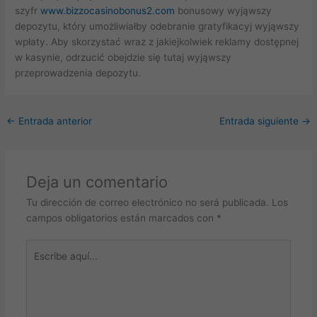
szyfr
www.bizzocasinobonus2.com
bonusowy wyjąwszy
depozytu, który umożliwiałby odebranie gratyfikacyj wyjąwszy
wpłaty. Aby skorzystać wraz z jakiejkolwiek reklamy dostępnej
w kasynie, odrzucić obejdzie się tutaj wyjąwszy
przeprowadzenia depozytu.
←
Entrada anterior
Entrada siguiente
→
Deja un comentario
Tu dirección de correo electrónico no será publicada.
Los
campos obligatorios están marcados con
*
Escribe
aquí...