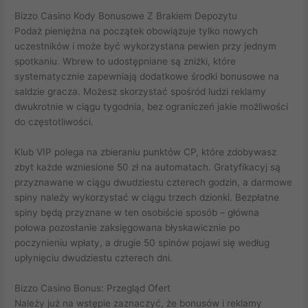
Bizzo Casino Kody Bonusowe Z Brakiem Depozytu
Podaż pieniężna na początek obowiązuje tylko nowych
uczestników i może być wykorzystana pewien przy jednym
spotkaniu. Wbrew to udostępniane są zniżki, które
systematycznie zapewniają dodatkowe środki bonusowe na
saldzie gracza. Możesz skorzystać spośród ludzi reklamy
dwukrotnie w ciągu tygodnia, bez ograniczeń jakie możliwości
do częstotliwości.
Klub VIP polega na zbieraniu punktów CP, które zdobywasz
zbyt każde wzniesione 50 zł na automatach. Gratyfikacyj są
przyznawane w ciągu dwudziestu czterech godzin, a darmowe
spiny należy wykorzystać w ciągu trzech dzionki. Bezpłatne
spiny będą przyznane w ten osobiście sposób – główna
połowa pozostanie zaksięgowana błyskawicznie po
poczynieniu wpłaty, a drugie 50 spinów pojawi się według
upłynięciu dwudziestu czterech dni.
Bizzo Casino Bonus: Przegląd Ofert
Należy już na wstępie zaznaczyć, że bonusów i reklamy