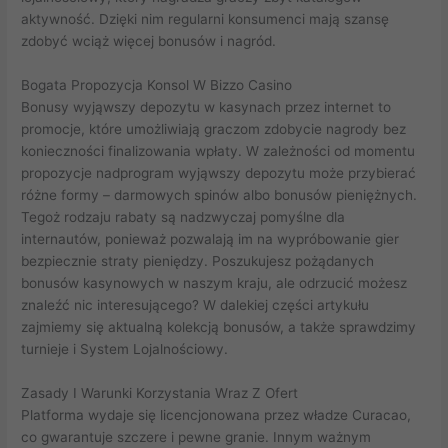
aktywność. Dzięki nim regularni konsumenci mają szansę
zdobyć wciąż więcej bonusów i nagród.
Bogata Propozycja Konsol W Bizzo Casino
Bonusy wyjąwszy depozytu w kasynach przez internet to
promocje, które umożliwiają graczom zdobycie nagrody bez
konieczności finalizowania wpłaty. W zależności od momentu
propozycje nadprogram wyjąwszy depozytu może przybierać
różne formy – darmowych spinów albo bonusów pieniężnych.
Tegoż rodzaju rabaty są nadzwyczaj pomyślne dla
internautów, ponieważ pozwalają im na wypróbowanie gier
bezpiecznie straty pieniędzy. Poszukujesz pożądanych
bonusów kasynowych w naszym kraju, ale odrzucić możesz
znaleźć nic interesującego? W dalekiej części artykułu
zajmiemy się aktualną kolekcją bonusów, a także sprawdzimy
turnieje i System Lojalnościowy.
Zasady I Warunki Korzystania Wraz Z Ofert
Platforma wydaje się licencjonowana przez władze Curacao,
co gwarantuje szczere i pewne granie. Innym ważnym