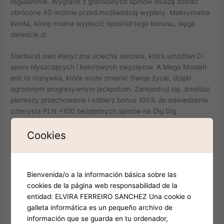
regulaminie. Wygrane z gratisowych spinów muszą zostać
obrócone 40-krotnie przed możliwością wypłaty. Maksymalna
kwota, którą można wypłacić spośród tego bonusu, sięga
dwieście zł.
Starburst owo klasyczna uciecha slotowa, która umożliwi Ci
sporo błyszczących i kolorowych zwycięstw. A Mega Moolah
jest to rozrywka, która może zmienić Swoje życie, dzięki
ogromnym progresywnym jackpotom. Zarejestruj się, zrealizuj
pierwszy przechowanie i odbierz bonus 100% do odwiedzenia
czterysta PLN +100 bezpłatnych spinów na Dig Dig
Digger/Mechanical Clover.
Cookies
Żeby wypłacić środki, należy przejść do odpowiedniej
sekcji na witrynie kasyna, dostępnej w opcjach konta
bankowego.
Bienvenida/o a la información básica sobre las
Rozgrywka jest się w czasie faktycznym między
cookies de la página web responsabilidad de la
zawodnikami, a całość wiedzie krupier.
entidad: ELVIRA FERREIRO SANCHEZ Una cookie o
Nagradzanych może być nawet kilkudziesięciu
galleta informática es un pequeño archivo de
użytkowników wraz z najlepszymi wynikami, zatem
información que se guarda en tu ordenador,
wygranie turnieju osiągalne wydaje się być gwoli