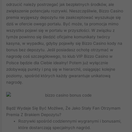
odrzucić należy postrzegać jak bezpłatnych środków, ale
zwiększenie potencjału rozrywki. Nieszczęśliwie, Bizzo Casino
premia wyjąwszy depozytu nie zaakceptować wyszukuje się
dziś w ofercie owego portalu. Być może, ta promocja mimo
wszystko pojawi się w portalu w przyszłości. W związku z
tymże powinno się śledzić oficjalne komunikaty twórcy
kasyna, w wypadku, gdyby pojawiły się Bizzo Casino kody na
bonus bez depozytu. Jeśli posiadasz ochotę otrzymać w
nagrodę coś szczegółowego, to klub VIP Bizzo Casino w
Polsce będzie dla Ciebie idealny! Potem już wyłącznie
zdobywają punkty i pną się w hierarchii, osiągając kolejne
poziomy, spośród których każdy gwarantuje unikatową
nagrodę.
Bądź Wydaje Się Być Możliwe, Że Jako Stały Fan Otrzymam
Premia Z Brakiem Depozytu?
Rozrywki spośród codziennymi wygranymi i bonusami,
które dostarczają specjalnych nagród.