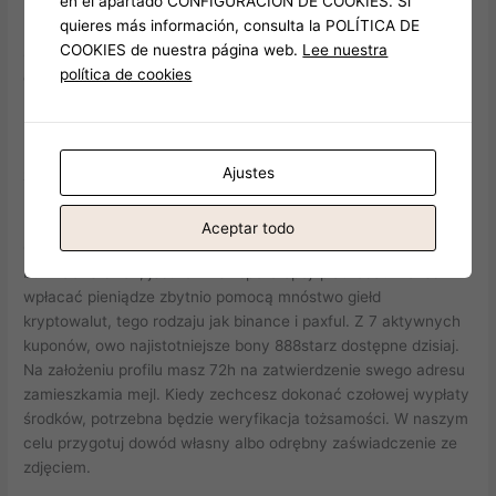
en el apartado CONFIGURACIÓN DE COOKIES. Si
powitalny pozostanie zwiększony o 30%. Jeśli chodzi o kody
quieres más información, consulta la POLÍTICA DE
promocyjne, które publikuje prezentacja kodów zniżkowych
COOKIES de nuestra página web.
Lee nuestra
888starz, propozycje te są ciągle aktualne, w ramach
política de cookies
ogłoszonych reklamy kasyna. Co więcej, zbyt taką kombinację
będziesz musiał już zapłacić. Nie możesz używać kodów
rabatowych 888starz parę razy. Na przykład ponowne użycie
kodu reklamowego podczas depozytu odrzucić przyniesie
Ajustes
żadnych rezultatów. Pozycja wygląda identycznie spośród
użyciem systemu kodowania podczas rejestracji.
Aceptar todo
Co Więcej, w przeciwieństwie do większości witryn
bukmacherskich, jest również sporo opcji płatności. Możesz
wpłacać pieniądze zbytnio pomocą mnóstwo giełd
kryptowalut, tego rodzaju jak binance i paxful. Z 7 aktywnych
kuponów, owo najistotniejsze bony 888starz dostępne dzisiaj.
Na założeniu profilu masz 72h na zatwierdzenie swego adresu
zamieszkamia mejl. Kiedy zechcesz dokonać czołowej wypłaty
środków, potrzebna będzie weryfikacja tożsamości. W naszym
celu przygotuj dowód własny albo odrębny zaświadczenie ze
zdjęciem.