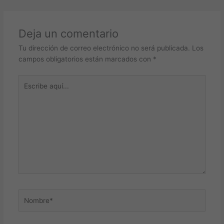
Deja un comentario
Tu dirección de correo electrónico no será publicada.
Los
campos obligatorios están marcados con
*
Escribe
aquí...
Nombre*