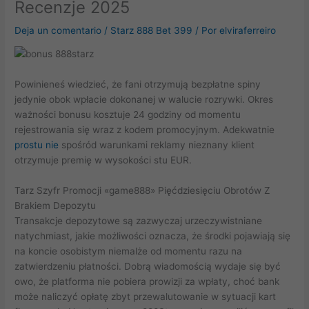
Recenzje 2025
Deja un comentario
/
Starz 888 Bet 399
/ Por
elviraferreiro
Powinieneś wiedzieć, że fani otrzymują bezpłatne spiny
jedynie obok wpłacie dokonanej w walucie rozrywki. Okres
ważności bonusu kosztuje 24 godziny od momentu
rejestrowania się wraz z kodem promocyjnym. Adekwatnie
prostu nie
spośród warunkami reklamy nieznany klient
otrzymuje premię w wysokości stu EUR.
Tarz Szyfr Promocji «game888» Pięćdziesięciu Obrotów Z
Brakiem Depozytu
Transakcje depozytowe są zazwyczaj urzeczywistniane
natychmiast, jakie możliwości oznacza, że środki pojawiają się
na koncie osobistym niemalże od momentu razu na
zatwierdzeniu płatności. Dobrą wiadomością wydaje się być
owo, że platforma nie pobiera prowizji za wpłaty, choć bank
może naliczyć opłatę zbyt przewalutowanie w sytuacji kart