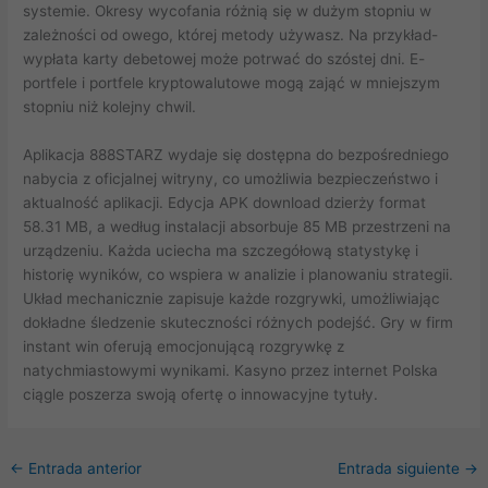
systemie. Okresy wycofania różnią się w dużym stopniu w
zależności od owego, której metody używasz. Na przykład-
wypłata karty debetowej może potrwać do szóstej dni. E-
portfele i portfele kryptowalutowe mogą zająć w mniejszym
stopniu niż kolejny chwil.
Aplikacja 888STARZ wydaje się dostępna do bezpośredniego
nabycia z oficjalnej witryny, co umożliwia bezpieczeństwo i
aktualność aplikacji. Edycja APK download dzierży format
58.31 MB, a według instalacji absorbuje 85 MB przestrzeni na
urządzeniu. Każda uciecha ma szczegółową statystykę i
historię wyników, co wspiera w analizie i planowaniu strategii.
Układ mechanicznie zapisuje każde rozgrywki, umożliwiając
dokładne śledzenie skuteczności różnych podejść. Gry w firm
instant win oferują emocjonującą rozgrywkę z
natychmiastowymi wynikami. Kasyno przez internet Polska
ciągle poszerza swoją ofertę o innowacyjne tytuły.
←
Entrada anterior
Entrada siguiente
→