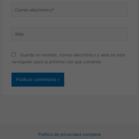
Correo
electrónico*
Web
Guarda mi nombre, correo electrónico y web en este
navegador para la próxima vez que comente.
Política de privacidad completa