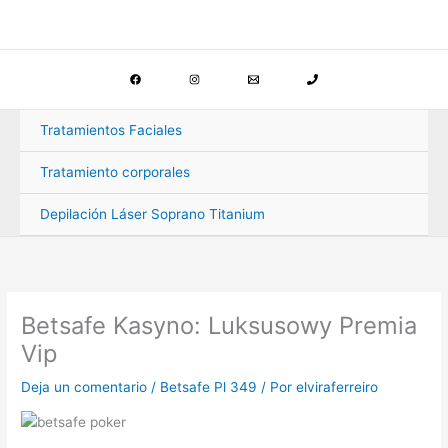
Ir
al
contenido
Tratamientos Faciales
Tratamiento corporales
Depilación Láser Soprano Titanium
Betsafe Kasyno: Luksusowy Premia
Vip
Deja un comentario
/
Betsafe Pl 349
/ Por
elviraferreiro