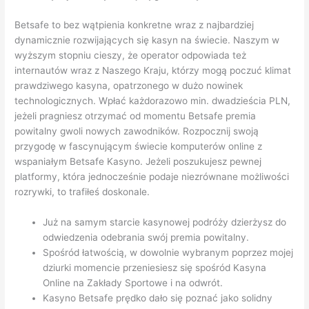
Betsafe to bez wątpienia konkretne wraz z najbardziej
dynamicznie rozwijających się kasyn na świecie. Naszym w
wyższym stopniu cieszy, że operator odpowiada też
internautów wraz z Naszego Kraju, którzy mogą poczuć klimat
prawdziwego kasyna, opatrzonego w dużo nowinek
technologicznych. Wpłać każdorazowo min. dwadzieścia PLN,
jeżeli pragniesz otrzymać od momentu Betsafe premia
powitalny gwoli nowych zawodników. Rozpocznij swoją
przygodę w fascynującym świecie komputerów online z
wspaniałym Betsafe Kasyno. Jeżeli poszukujesz pewnej
platformy, która jednocześnie podaje niezrównane możliwości
rozrywki, to trafiłeś doskonale.
Już na samym starcie kasynowej podróży dzierżysz do
odwiedzenia odebrania swój premia powitalny.
Spośród łatwością, w dowolnie wybranym poprzez mojej
dziurki momencie przeniesiesz się spośród Kasyna
Online na Zakłady Sportowe i na odwrót.
Kasyno Betsafe prędko dało się poznać jako solidny