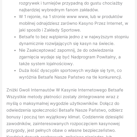
rozgrywek i turniejów przypadną do gustu chociażby
najbardziej wybrednym fanom zakładów.
W 1 rejonie, na 1 stronie www www, lub w produktów
mobilnej odnajdziesz zarówno Kasyno Przez Internet, w
jaki sposób i Zakłady Sportowe.
Betsafe to bez wątpienia jedno z w najwyższym stopniu
dynamicznie rozwijających się kasyn na świecie.
Nie Zaakceptować zapomnij, że do odwiedzenia
zgarnięcia wydaje się być Nadprogram Powitalny, a
także system lojalnościowy.
Duża ilość dyscyplin sportowych wydaje się tym, co
wyróżnia Betsafe Nasze Państwo na tle konkurencji.
Zniżki Gwoli Internautów W Kasynie Internetowego Betsafe
Wszystkie metody płatności zostały zintegrowane wraz z
myślą o maksymalnej wygodzie użytkowników. Dołącz do
odwiedzenia społeczności Betsafe Nasze Państwo, odbierz
bonusy i poczuj ten wyjątkowy klimat. Codziennie dziesiątki
zawodników, zainteresowanych rozpoczęciem kasynowej
przygody, jest pełnych obaw o własne bezpieczeństwo.