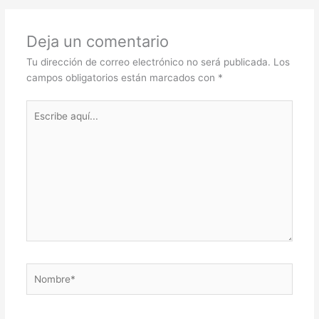
Deja un comentario
Tu dirección de correo electrónico no será publicada.
Los
campos obligatorios están marcados con
*
Escribe
aquí...
Nombre*