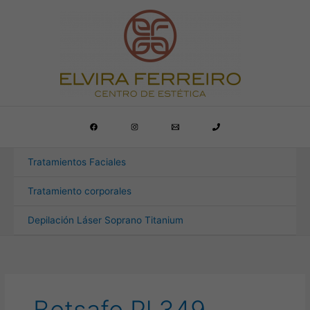
Ir
al
contenido
Tratamientos Faciales
Tratamiento corporales
Depilación Láser Soprano Titanium