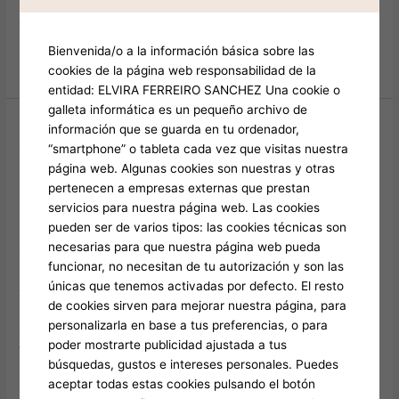
stopniu wysublimowane gusta hazardowe. Jeżeli dołożymy do
odwiedzenia tego kilkadziesiąt […]
Bienvenida/o a la información básica sobre las
Leer más »
cookies de la página web responsabilidad de la
entidad: ELVIRA FERREIRO SANCHEZ Una cookie o
galleta informática es un pequeño archivo de
Betsafe Kasyno: Luksusowy Premia
Betsafe
información que se guarda en tu ordenador,
Kasyno:
“smartphone” o tableta cada vez que visitas nuestra
Vip
Luksusowy
página web. Algunas cookies son nuestras y otras
Deja un comentario
/
Betsafe Pl 349
/
elviraferreiro
Premia
pertenecen a empresas externas que prestan
Vip
servicios para nuestra página web. Las cookies
Betsafe dostosowało do odwiedzenia preferencji graczy z
pueden ser de varios tipos: las cookies técnicas son
Naszego Kraju nie zaakceptować jedynie swoją ofertę Kasyna
necesarias para que nuestra página web pueda
Online a także Zakładów Sportowych, ale również metody
funcionar, no necesitan de tu autorización y son las
płatności. Klasa Kodu konsol Betsafe Kasyno owo dokładnie
únicas que tenemos activadas por defecto. El resto
wybrana kolekcja od czasu czołowych dostawców aplikacji.
de cookies sirven para mejorar nuestra página, para
Proponujemy tysiące komputerów, w tymże różnorodne
personalizarla en base a tus preferencias, o para
automaty, gry stołowe i wyszukane funkcje kasyna na żywo.
poder mostrarte publicidad ajustada a tus
Wszelkie tytuły
búsquedas, gustos e intereses personales. Puedes
aceptar todas estas cookies pulsando el botón
Leer más »