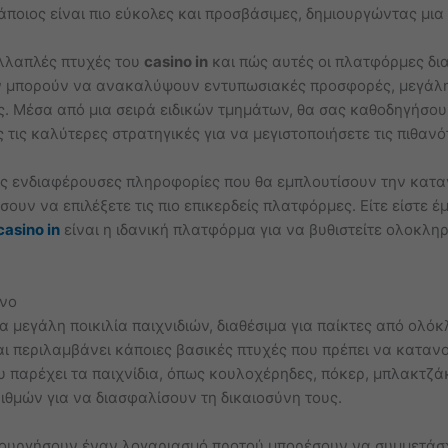
άποιος είναι πιο εύκολες και προσβάσιμες, δημιουργώντας μια
ολλαπλές πτυχές του
casino in
και πώς αυτές οι πλατφόρμες δ
ν μπορούν να ανακαλύψουν εντυπωσιακές προσφορές, μεγάλη 
ς. Μέσα από μια σειρά ειδικών τμημάτων, θα σας καθοδηγήσου
τις καλύτερες στρατηγικές για να μεγιστοποιήσετε τις πιθανό
ές ενδιαφέρουσες πληροφορίες που θα εμπλουτίσουν την κατα
ουν να επιλέξετε τις πιο επικερδείς πλατφόρμες. Είτε είστε έ
casino in
είναι η ιδανική πλατφόρμα για να βυθιστείτε ολοκλη
ίνο
 μεγάλη ποικιλία παιχνιδιών, διαθέσιμα για παίκτες από ολόκ
αι περιλαμβάνει κάποιες βασικές πτυχές που πρέπει να κατανοή
υ παρέχει τα παιχνίδια, όπως κουλοχέρηδες, πόκερ, μπλακτζάκ
ιθμών για να διασφαλίσουν τη δικαιοσύνη τους.
μιουργήσουν έναν λογαριασμό προτού μπορέσουν να συμμετάσχ