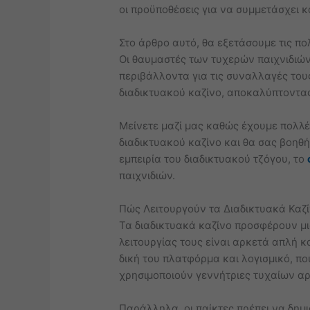
οι προϋποθέσεις για να συμμετάσχει κ
Στο άρθρο αυτό, θα εξετάσουμε τις π
Οι θαυμαστές των τυχερών παιχνιδιώ
περιβάλλοντα για τις συναλλαγές του
διαδικτυακού καζίνο, αποκαλύπτοντας 
Μείνετε μαζί μας καθώς έχουμε πολλ
διαδικτυακού καζίνο και θα σας βοηθήσ
εμπειρία του διαδικτυακού τζόγου, το
παιχνιδιών.
Πώς Λειτουργούν τα Διαδικτυακά Καζ
Τα διαδικτυακά καζίνο προσφέρουν μια
λειτουργίας τους είναι αρκετά απλή κ
δική του πλατφόρμα και λογισμικό, πο
χρησιμοποιούν γεννήτριες τυχαίων αρ
Παράλληλα, οι παίκτες πρέπει να δη