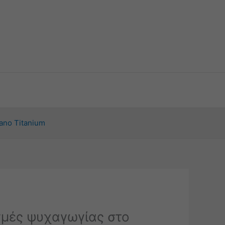
ano Titanium
γμές ψυχαγωγίας στο