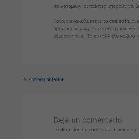
καινοτομιών, οι παίκτες μπορούν να β
Καθώς ανακαλύπτετε το
casino in
, οι
προσφορές μέχρι τις στρατηγικές για 
εξερευνήσετε. Το κατάλληλο καζίνο πρ
←
Entrada anterior
Deja un comentario
Tu dirección de correo electrónico no 