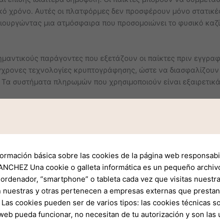
κό χρόνο. Αυτές οι πλατφόρμες δεν προσφέρουν μόνο στατικέ
ημιουργώντας μια ατμόσφαιρα που προσομοιώνει το φυσικό καζί
σημαντικούς παράγοντες που εξετάζουν οι παίκτες πριν εγγραφ
ύγχρονες τεχνολογίες κρυπτογράφησης, ώστε να διασφαλίζου
 Τα συστήματα πληρωμών που χρησιμοποιούν είναι εξαιρετικά
έγχουν τα καζίνο online είναι υπεύθυνες για τη διασφάλιση τη
ς μπορούν να ελέγξουν τις άδειες και τις ρυθμιστικές αρχές στ
ιχνιδιού.
formación básica sobre las cookies de la página web responsabil
ς
NCHEZ Una cookie o galleta informática es un pequeño archiv
 των διαδικτυακών καζίνο έχει οδηγήσει σε πρωτοφανείς προσ
 ordenador, “smartphone” o tableta cada vez que visitas nuestr
ωρεάν περιστροφές στους κουλοχέρηδες μέχρι μπόνους κατάθ
 nuestras y otras pertenecen a empresas externas que prestan 
ία και μηνιαία προσφορές που ενθαρρύνουν τους παίκτες να 
Las cookies pueden ser de varios tipos: las cookies técnicas s
web pueda funcionar, no necesitan de tu autorización y son la