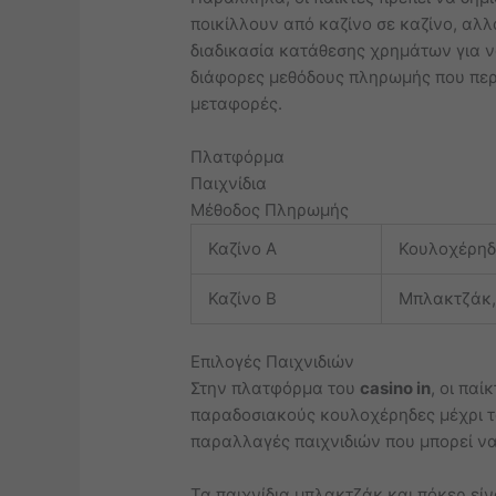
ποικίλλουν από καζίνο σε καζίνο, α
διαδικασία κατάθεσης χρημάτων για ν
διάφορες μεθόδους πληρωμής που περι
μεταφορές.
Πλατφόρμα
Παιχνίδια
Μέθοδος Πληρωμής
Καζίνο Α
Κουλοχέρηδ
Καζίνο Β
Μπλακτζάκ,
Επιλογές Παιχνιδιών
Στην πλατφόρμα του
casino in
, οι πα
παραδοσιακούς κουλοχέρηδες μέχρι τα
παραλλαγές παιχνιδιών που μπορεί να 
Τα παιχνίδια μπλακτζάκ και πόκερ είν