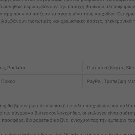
λλά συνήθως περιλαμβάνουν την παροχή βασικών πληροφοριών
α αρχίσουν να παίζουν τα αγαπημένα τους παιχνίδια. Οι πε
λαμβάνουν πιστωτικές και χρεωστικές κάρτες, ηλεκτρονικά 
ες, Ρουλέτα
Πιστωτική Κάρτα, Skril
 Πόκερ
PayPal, Τραπεζική Μ
ίκτες θα βρουν μια εντυπωσιακή ποικιλία παιχνιδιών που καλύπ
 πιο σύγχρονα βιντεοκουλοχέρηδες, οι επιλογές είναι αμέτρη
προσφέρει διαφορετικά καζίνο, ενισχύοντας την εμπειρία του
αι επίσης ιδιαίτερα δημοφιλή. Οι παίκτες μπορούν να συμμετ