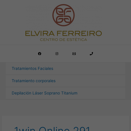
Ir
al
contenido
Tratamientos Faciales
Tratamiento corporales
Depilación Láser Soprano Titanium