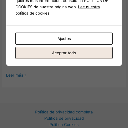
quieres más información, consulta la POLÍTICA DE
Sports
Casino Sign In
COOKIES de nuestra página web.
Lee nuestra
Activities
política de cookies
Wagering
Deja un comentario
/
1win Online 291
/
elviraferreiro
In
These Sorts Of promotions differ dependent on participant
Add-
activity, making sure of which all customers receive a
on
customized experience that fits their private tastes and
Ajustes
To
gambling models. Their registration will be developed
On-
regarding velocity, clarity, in inclusion to convenience — no
line
Aceptar todo
confusing methods, no unwanted delays. Within Just minutes,
Casino
players could produce a good account,
Sign
In
Leer más »
Política de privacidad completa
Política de privacidad
Política Cookies