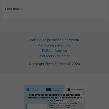
Fansport
Leer más »
Política de privacidad completa
Política de privacidad
Política Cookies
Protección de datos
Copyright Elvira Ferreiro © 2026