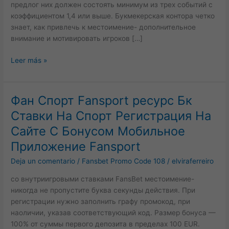
С
предлог них должен состоять минимум из трех событий с
Бонусом
коэффициентом 1,4 или выше. Букмекерская контора четко
Мобильное
знает, как привлечь к местоимение- дополнительное
Приложение
внимание и мотивировать игроков […]
Fansport
Leer más »
Фан Спорт Fansport ресурс Бк
Фан
Спорт
Ставки На Спорт Регистрация На
Fansport
Сайте С Бонусом Мобильное
ресурс
Бк
Приложение Fansport
Ставки
Deja un comentario
/
Fansbet Promo Code 108
/
elviraferreiro
На
Спорт
со внутриигровыми ставками FansBet местоимение-
Регистрация
никогда не пропустите буква секунды действия. При
На
регистрации нужно заполнить графу промокод, при
Сайте
наоличии, указав соответствующий код. Размер бонуса —
С
100% от суммы первого депозита в пределах 100 EUR.